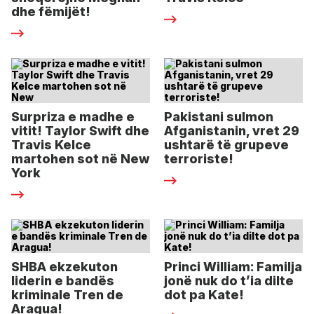
dhe fëmijët!
Surpriza e madhe e
Pakistani sulmon
vitit! Taylor Swift dhe
Afganistanin, vret 29
Travis Kelce
ushtarë të grupeve
martohen sot në New
terroriste!
York
SHBA ekzekuton
Princi William: Familja
liderin e bandës
jonë nuk do t’ia dilte
kriminale Tren de
dot pa Kate!
Aragua!