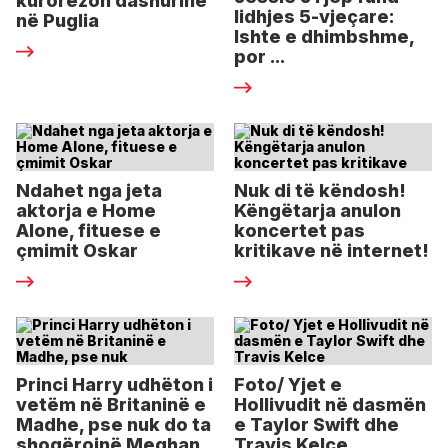
kurorëzon dashurinë
lidhjes 5-vjeçare:
në Puglia
Ishte e dhimbshme,
por ...
Ndahet nga jeta
Nuk di të këndosh!
aktorja e Home
Këngëtarja anulon
Alone, fituese e
koncertet pas
çmimit Oskar
kritikave në internet!
Princi Harry udhëton i
Foto/ Yjet e
vetëm në Britaninë e
Hollivudit në dasmën
Madhe, pse nuk do ta
e Taylor Swift dhe
shoqërojnë Meghan
Travis Kelce