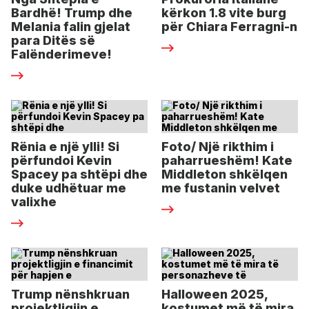
Bardhë! Trump dhe
kërkon 1.8 vite burg
Melania falin gjelat
për Chiara Ferragni-n
para Ditës së
Falënderimeve!
Rënia e një ylli! Si
Foto/ Një rikthim i
përfundoi Kevin
paharrueshëm! Kate
Spacey pa shtëpi dhe
Middleton shkëlqen
duke udhëtuar me
me fustanin velvet
valixhe
Trump nënshkruan
Halloween 2025,
projektligjin e
kostumet më të mira