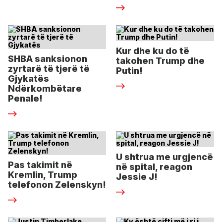
Kur dhe ku do të
SHBA sanksionon
takohen Trump dhe
zyrtarë të tjerë të
Putin!
Gjykatës
Ndërkombëtare
Penale!
U shtrua me urgjencë
Pas takimit në
në spital, reagon
Kremlin, Trump
Jessie J!
telefonon Zelenskyn!