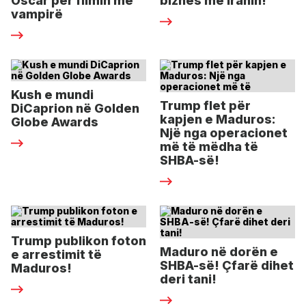
Oscar për filmin me
biznes me Iranin!
vampirë
Kush e mundi
Trump flet për
DiCaprion në Golden
kapjen e Maduros:
Globe Awards
Një nga operacionet
më të mëdha të
SHBA-së!
Trump publikon foton
Maduro në dorën e
e arrestimit të
SHBA-së! Çfarë dihet
Maduros!
deri tani!