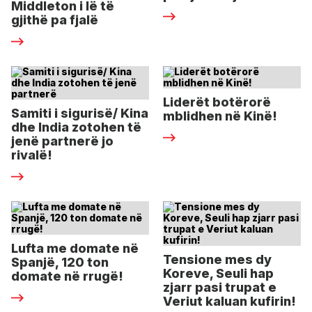
Middleton i lë të
gjithë pa fjalë
Liderët botërorë
Samiti i sigurisë/ Kina
mblidhen në Kinë!
dhe India zotohen të
jenë partnerë jo
rivalë!
Lufta me domate në
Tensione mes dy
Spanjë, 120 ton
Koreve, Seuli hap
domate në rrugë!
zjarr pasi trupat e
Veriut kaluan kufirin!