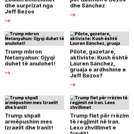
dhe surprizat nga
dhe Sánchez
Jeff Bezos
Trump mbron
Pilote, gazetare,
Netanyahun: Gjyqi
aktiviste: Kush është
duhet të anulohet!
Lauren Sánchez,
gruaja e ardhshme e
Jeff Bezos?
Trump shpall
Trump flet për rrëzim
armëpushim mes
të regjimit në Iran.
Izraelit dhe Iranit!
Lexo zhvillimet e
fundit!