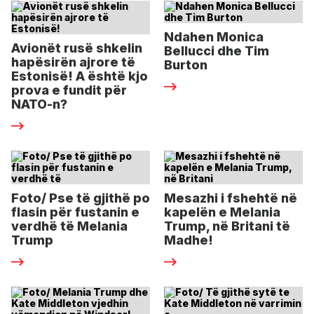
Ndahen Monica
Avionët rusë shkelin
Bellucci dhe Tim
hapësirën ajrore të
Burton
Estonisë! A është kjo
prova e fundit për
NATO-n?
Foto/ Pse të gjithë po
Mesazhi i fshehtë në
flasin për fustanin e
kapelën e Melania
verdhë të Melania
Trump, në Britani të
Trump
Madhe!