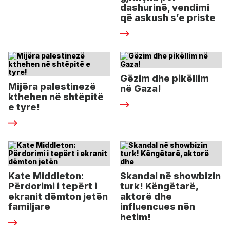
dashurinë, vendimi
që askush s’e priste
Gëzim dhe pikëllim
Mijëra palestinezë
në Gaza!
kthehen në shtëpitë
e tyre!
Kate Middleton:
Skandal në showbizin
Përdorimi i tepërt i
turk! Këngëtarë,
ekranit dëmton jetën
aktorë dhe
familjare
influencues nën
hetim!