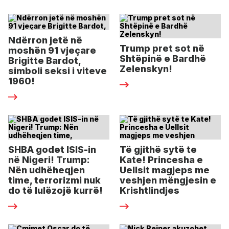
Ndërron jetë në
Trump pret sot në
moshën 91 vjeçare
Shtëpinë e Bardhë
Brigitte Bardot,
Zelenskyn!
simboli seksi i viteve
1960!
SHBA godet ISIS-in
Të gjithë sytë te
në Nigeri! Trump:
Kate! Princesha e
Nën udhëheqjen
Uellsit magjeps me
time, terrorizmi nuk
veshjen mëngjesin e
do të lulëzojë kurrë!
Krishtlindjes