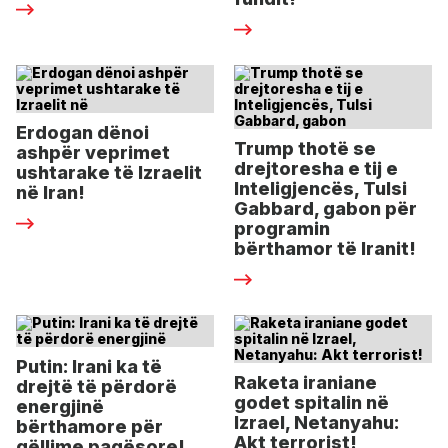
Erdogan dënoi
Trump thotë se
ashpër veprimet
drejtoresha e tij e
ushtarake të Izraelit
Inteligjencës, Tulsi
në Iran!
Gabbard, gabon për
programin
bërthamor të Iranit!
Putin: Irani ka të
Raketa iraniane
drejtë të përdorë
godet spitalin në
energjinë
Izrael, Netanyahu:
bërthamore për
Akt terrorist!
qëllime paqësore!