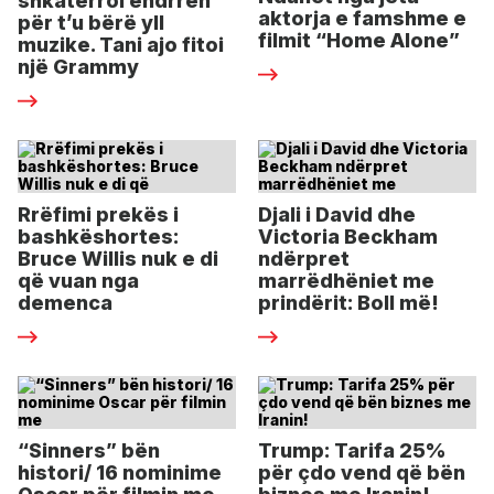
shkatërroi ëndrrën
aktorja e famshme e
për t’u bërë yll
filmit “Home Alone”
muzike. Tani ajo fitoi
një Grammy
Rrëfimi prekës i
Djali i David dhe
bashkëshortes:
Victoria Beckham
Bruce Willis nuk e di
ndërpret
që vuan nga
marrëdhëniet me
demenca
prindërit: Boll më!
“Sinners” bën
Trump: Tarifa 25%
histori/ 16 nominime
për çdo vend që bën