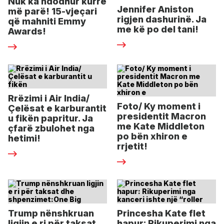
Nuk ka ndodhur kurrë
Jennifer Aniston
më parë! 15-vjeçari
rigjen dashurinë. Ja
që mahniti Emmy
me kë po del tani!
Awards!
Rrëzimi i Air India/
Foto/ Ky moment i
Çelësat e karburantit
presidentit Macron
u fikën papritur. Ja
me Kate Middleton
çfarë zbulohet nga
po bën xhiron e
hetimi!
rrjetit!
Trump nënshkruan
Princesha Kate flet
ligjin e ri për taksat
hapur: Rikuperimi nga