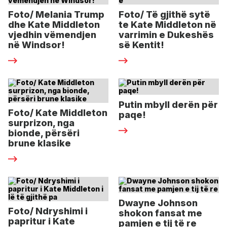
Foto/ Melania Trump
Foto/ Të gjithë sytë
dhe Kate Middleton
te Kate Middleton në
vjedhin vëmendjen
varrimin e Dukeshës
në Windsor!
së Kentit!
Putin mbyll derën për
Foto/ Kate Middleton
paqe!
surprizon, nga
bionde, përsëri
brune klasike
Dwayne Johnson
Foto/ Ndryshimi i
shokon fansat me
papritur i Kate
pamjen e tij të re