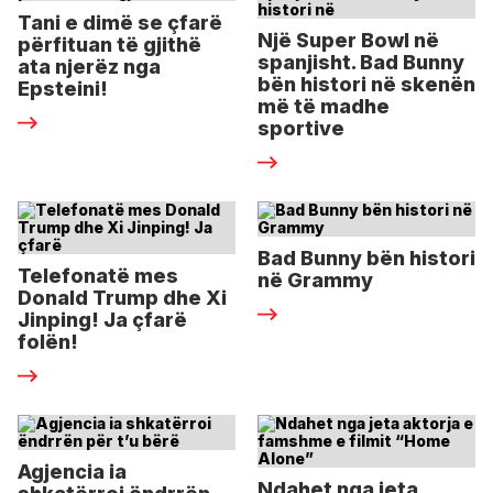
Tani e dimë se çfarë
Një Super Bowl në
përfituan të gjithë
spanjisht. Bad Bunny
ata njerëz nga
bën histori në skenën
Epsteini!
më të madhe
sportive
Bad Bunny bën histori
Telefonatë mes
në Grammy
Donald Trump dhe Xi
Jinping! Ja çfarë
folën!
Agjencia ia
Ndahet nga jeta