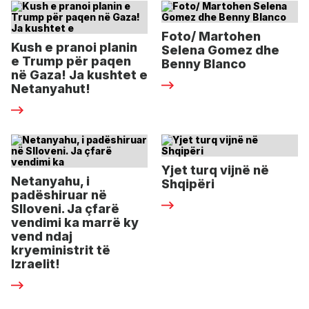
Foto/ Martohen
Kush e pranoi planin
Selena Gomez dhe
e Trump për paqen
Benny Blanco
në Gaza! Ja kushtet e
Netanyahut!
Yjet turq vijnë në
Netanyahu, i
Shqipëri
padëshiruar në
Slloveni. Ja çfarë
vendimi ka marrë ky
vend ndaj
kryeministrit të
Izraelit!