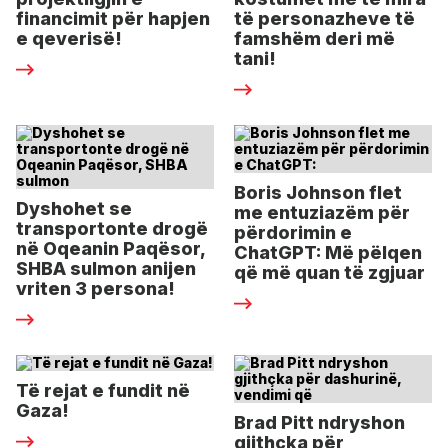
financimit për hapjen
të personazheve të
e qeverisë!
famshëm deri më
tani!
Boris Johnson flet
Dyshohet se
me entuziazëm për
transportonte drogë
përdorimin e
në Oqeanin Paqësor,
ChatGPT: Më pëlqen
SHBA sulmon anijen
që më quan të zgjuar
vriten 3 persona!
Të rejat e fundit në
Gaza!
Brad Pitt ndryshon
gjithçka për