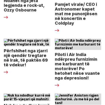
Ndahet nga jeta
Pamjet virale/ CEO i
legjenda e rock-ut,
Astronomer kapet
Ozzy Osbourne
mat me punonjësen
në koncertin e
Coldplay
Përfshihet nga zjarri
Piloti i Air India
një qendër tregtare
ndërpreu furnizimin
në Irak, të paktën 69
me karburant të
të vdekur!
motorëve! Po
hetohet nëse vuante
nga depresioni!