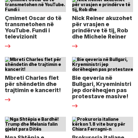
Çmimet Oscar do të
Nick Reiner akuzohet
transmetohen në
për vrasjen e
YouTube. Fundi i
prindërve të tij, Rob
televizionit
dhe Michele Reiner
Mbreti Charles flet
Bie qeveria në
për shëndetin dhe
Bullgari, Kryeministri
trajtimin e kancerit!
jep dorëheqjen pas
protestave masive!
Nga Shtëpia e
Prokuroria italiane