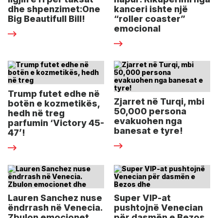
dhe shpenzimet:One
kanceri ishte një
Big Beautifull Bill!
“roller coaster”
emocional
Trump futet edhe në
Zjarret në Turqi, mbi
botën e kozmetikës,
50,000 persona
hedh në treg
evakuohen nga
parfumin ‘Victory 45-
banesat e tyre!
47’!
Lauren Sanchez nuse
Super VIP-at
ëndrrash në Venecia.
pushtojnë Venecian
Zbulon emocionet
për dasmën e Bezos