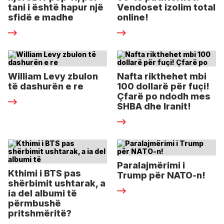
tani i është hapur një
Vendoset izolim total
sfidë e madhe
online!
William Levy zbulon
Nafta rikthehet mbi
të dashurën e re
100 dollarë për fuçi!
Çfarë po ndodh mes
SHBA dhe Iranit!
Paralajmërimi i
Kthimi i BTS pas
Trump për NATO-n!
shërbimit ushtarak, a
ia del albumi të
përmbushë
pritshmëritë?