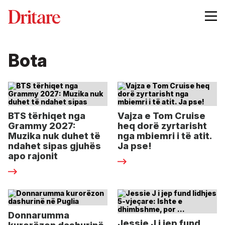
Bota
BTS tërhiqet nga
Vajza e Tom Cruise
Grammy 2027:
heq dorë zyrtarisht
Muzika nuk duhet të
nga mbiemri i të atit.
ndahet sipas gjuhës
Ja pse!
apo rajonit
Donnarumma
Jessie J i jep fund