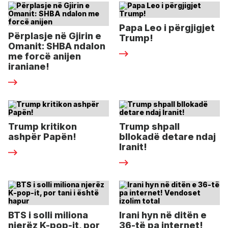
Papa Leo i përgjigjet
Përplasje në Gjirin e
Trump!
Omanit: SHBA ndalon
me forcë anijen
iraniane!
Trump kritikon
Trump shpall
ashpër Papën!
bllokadë detare ndaj
Iranit!
BTS i solli miliona
Irani hyn në ditën e
njerëz K-pop-it, por
36-të pa internet!