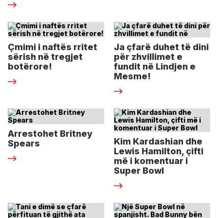
Çmimi i naftës rritet
Ja çfarë duhet të dini
sërish në tregjet
për zhvillimet e
botërore!
fundit në Lindjen e
Mesme!
Arrestohet Britney
Kim Kardashian dhe
Spears
Lewis Hamilton, çifti
më i komentuar i
Super Bowl