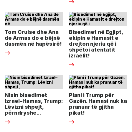
Tom Cruise dhe Ana
Bisedimet në Egjipt,
de Armas do e bëjnë
ekipin e Hamasit e
dasmën në hapësirë!
drejton njeriu që i
shpëtoi atentatit
izraelit!
Nisin bisedimet
Plani i Trump për
Izrael–Hamas, Trump:
Gazën. Hamasi nuk ka
Lëvizni shpejt,
pranuar të gjitha
përndryshe...
pikat!