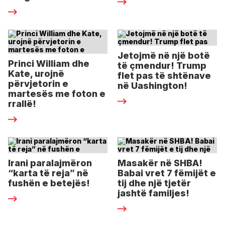
Jetojmë në një botë
Princi William dhe
të çmendur! Trump
Kate, urojnë
flet pas të shtënave
përvjetorin e
në Uashington!
martesës me foton e
rrallë!
Irani paralajmëron
Masakër në SHBA!
“karta të reja” në
Babai vret 7 fëmijët e
fushën e betejës!
tij dhe një tjetër
jashtë familjes!