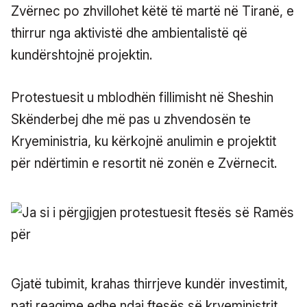
Zvërnec po zhvillohet këtë të martë në Tiranë, e
thirrur nga aktivistë dhe ambientalistë që
kundërshtojnë projektin.
Protestuesit u mblodhën fillimisht në Sheshin
Skënderbej dhe më pas u zhvendosën te
Kryeministria, ku kërkojnë anulimin e projektit
për ndërtimin e resortit në zonën e Zvërnecit.
Gjatë tubimit, krahas thirrjeve kundër investimit,
pati reagime edhe ndaj ftesës së kryeministrit