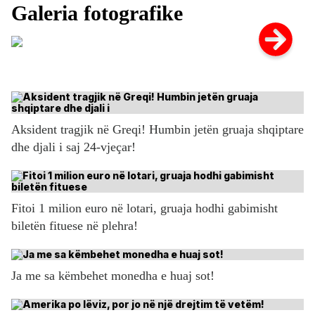
Aksident tragjik në Greqi! Humbin jetën gruaja shqiptare
dhe djali i saj 24-vjeçar!
Fitoi 1 milion euro në lotari, gruaja hodhi gabimisht
biletën fituese në plehra!
Ja me sa këmbehet monedha e huaj sot!