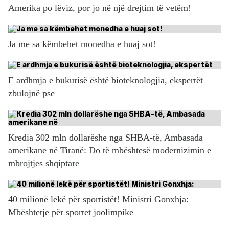
Amerika po lëviz, por jo në një drejtim të vetëm!
Ja me sa këmbehet monedha e huaj sot!
E ardhmja e bukurisë është bioteknologjia, ekspertët
zbulojnë pse
Kredia 302 mln dollarëshe nga SHBA-të, Ambasada
amerikane në Tiranë: Do të mbështesë modernizimin e
mbrojtjes shqiptare
40 milionë lekë për sportistët! Ministri Gonxhja:
Mbështetje për sportet joolimpike