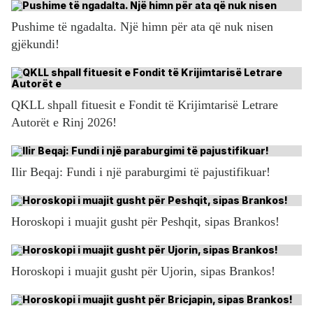
Pushime të ngadalta. Një himn për ata që nuk nisen
gjëkundi!
QKLL shpall fituesit e Fondit të Krijimtarisë Letrare
Autorët e Rinj 2026!
Ilir Beqaj: Fundi i një paraburgimi të pajustifikuar!
Horoskopi i muajit gusht për Peshqit, sipas Brankos!
Horoskopi i muajit gusht për Ujorin, sipas Brankos!