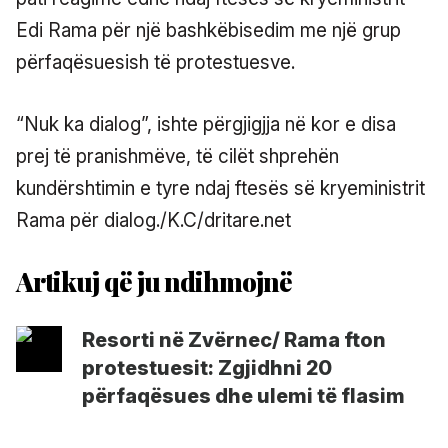
Edi Rama për një bashkëbisedim me një grup
përfaqësuesish të protestuesve.
“Nuk ka dialog”, ishte përgjigjja në kor e disa
prej të pranishmëve, të cilët shprehën
kundërshtimin e tyre ndaj ftesës së kryeministrit
Rama për dialog./K.C/dritare.net
Resorti në Zvërnec/ Rama fton
protestuesit: Zgjidhni 20
përfaqësues dhe ulemi të flasim