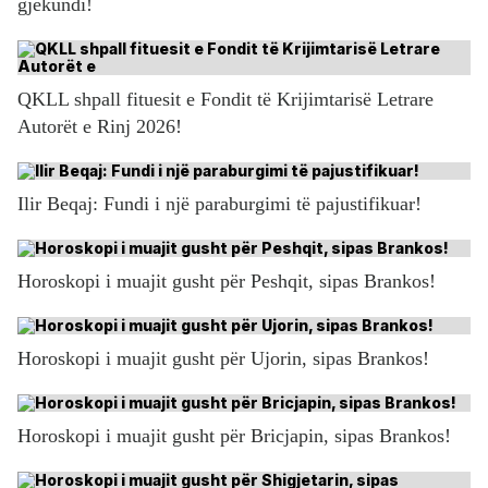
gjëkundi!
QKLL shpall fituesit e Fondit të Krijimtarisë Letrare
Autorët e Rinj 2026!
Ilir Beqaj: Fundi i një paraburgimi të pajustifikuar!
Horoskopi i muajit gusht për Peshqit, sipas Brankos!
Horoskopi i muajit gusht për Ujorin, sipas Brankos!
Horoskopi i muajit gusht për Bricjapin, sipas Brankos!