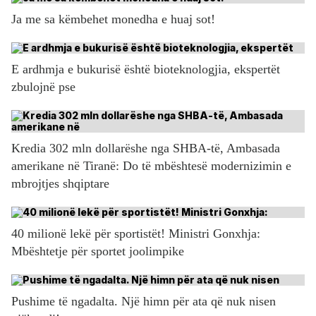
Ja me sa këmbehet monedha e huaj sot!
E ardhmja e bukurisë është bioteknologjia, ekspertët
zbulojnë pse
Kredia 302 mln dollarëshe nga SHBA-të, Ambasada
amerikane në Tiranë: Do të mbështesë modernizimin e
mbrojtjes shqiptare
40 milionë lekë për sportistët! Ministri Gonxhja:
Mbështetje për sportet joolimpike
Pushime të ngadalta. Një himn për ata që nuk nisen