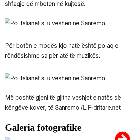
shfaqje që mbeten në kujtesë.
Për botën e modës kjo natë është po aq e
rëndësishme sa për atë të muzikës.
Më poshtë gjeni të gjitha veshjet e natës së
këngëve kover, të Sanremo./L.F-dritare.net