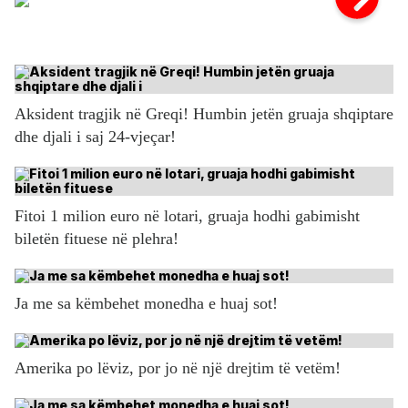
Aksident tragjik në Greqi! Humbin jetën gruaja shqiptare
dhe djali i saj 24-vjeçar!
Fitoi 1 milion euro në lotari, gruaja hodhi gabimisht
biletën fituese në plehra!
Ja me sa këmbehet monedha e huaj sot!
Amerika po lëviz, por jo në një drejtim të vetëm!