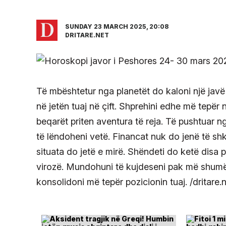
SUNDAY 23 MARCH 2025, 20:08
DRITARE.NET
Të mbështetur nga planetët do kaloni një ja
në jetën tuaj në çift. Shprehini edhe më tepër 
beqarët priten aventura të reja. Të pushtuar n
të lëndoheni vetë. Financat nuk do jenë të sh
situata do jetë e mirë. Shëndeti do ketë disa 
virozë. Mundohuni të kujdeseni pak më shumë
konsolidoni më tepër pozicionin tuaj. /dritare.