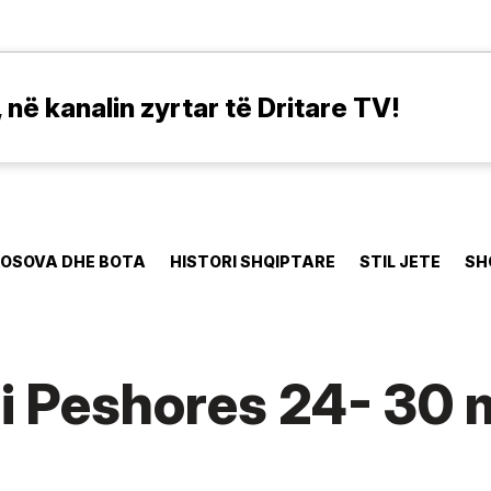
në kanalin zyrtar të Dritare TV!
OSOVA DHE BOTA
HISTORI SHQIPTARE
STIL JETE
SH
 i Peshores 24- 30