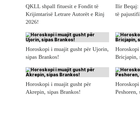
QKLL shpall fituesit e Fondit të
Ilir Beqaj:
Krijimtarisë Letrare Autorët e Rinj
të pajustif
2026!
Horoskopi i muajit gusht për Ujorin,
Horoskopi 
sipas Brankos!
Bricjapin,
Horoskopi i muajit gusht për
Horoskopi 
Akrepin, sipas Brankos!
Peshoren, 