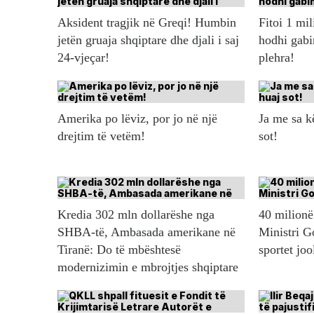
Aksident tragjik në Greqi! Humbin
Fitoi 1 mil
jetën gruaja shqiptare dhe djali i saj
hodhi gabi
24-vjeçar!
plehra!
Amerika po lëviz, por jo në një
Ja me sa 
drejtim të vetëm!
sot!
Kredia 302 mln dollarëshe nga
40 milionë 
SHBA-të, Ambasada amerikane në
Ministri G
Tiranë: Do të mbështesë
sportet jo
modernizimin e mbrojtjes shqiptare