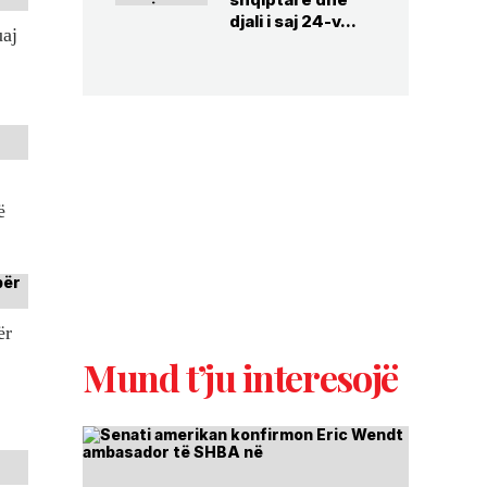
djali i saj 24-v...
uaj
ë
ër
Mund t’ju interesojë