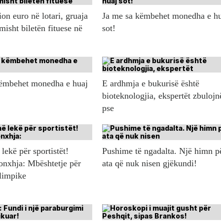
ion euro në lotari, gruaja
Ja me sa këmbehet monedha e h
misht biletën fituese në
sot!
këmbehet monedha e huaj
E ardhmja e bukurisë është
bioteknologjia, ekspertët zbulojn
pse
lekë për sportistët!
Pushime të ngadalta. Një himn p
onxhja: Mbështetje për
ata që nuk nisen gjëkundi!
olimpike