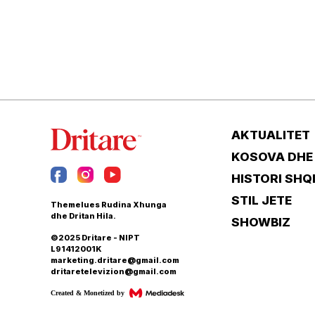
AKTUALITET
KOSOVA DHE
HISTORI SHQ
STIL JETE
Themelues Rudina Xhunga
dhe Dritan Hila.
SHOWBIZ
©2025 Dritare - NIPT
L91412001K
marketing.dritare@gmail.com
dritaretelevizion@gmail.com
Created & Monetized by