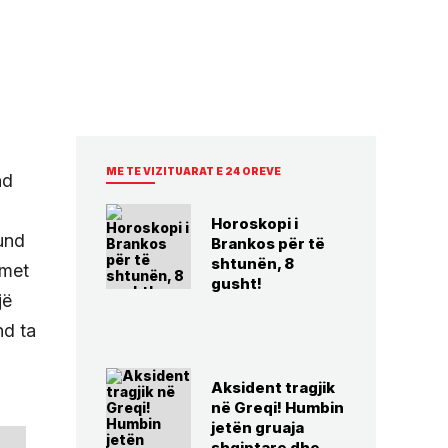
ME TE VIZITUARAT E 24 OREVE
nd
Horoskopi i
mund
Brankos për të
shtunën, 8
imet
gusht!
jë
nd ta
Aksident tragjik
në Greqi! Humbin
jetën gruaja
shqiptare dhe