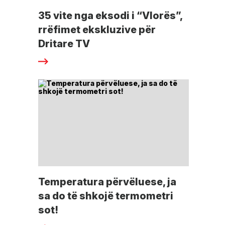
35 vite nga eksodi i “Vlorës”,
rrëfimet ekskluzive për
Dritare TV
Temperatura përvëluese, ja
sa do të shkojë termometri
sot!