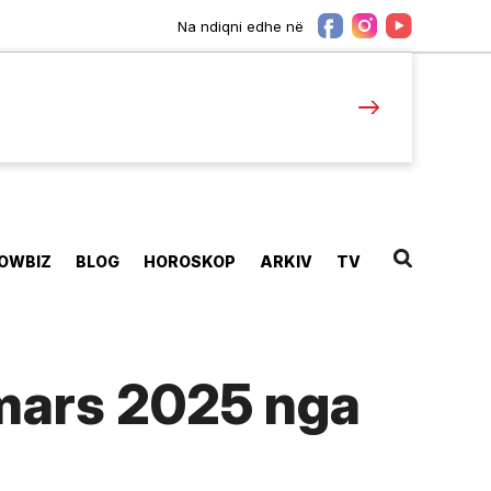
Na ndiqni edhe në
OWBIZ
BLOG
HOROSKOP
ARKIV
TV
 mars 2025 nga