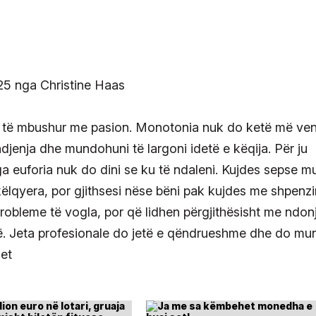
vë të mbushur me pasion. Monotonia nuk do ketë më ve
ndjenja dhe mundohuni të largoni idetë e këqija. Për ju
ga euforia nuk do dini se ku të ndaleni. Kujdes sepse 
këlqyera, por gjithsesi nëse bëni pak kujdes me shpenz
probleme të vogla, por që lidhen përgjithësisht me ndon
. Jeta profesionale do jetë e qëndrueshme dhe do mu
net