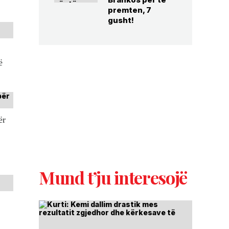
premten, 7
gusht!
ë
ër
Mund t’ju interesojë