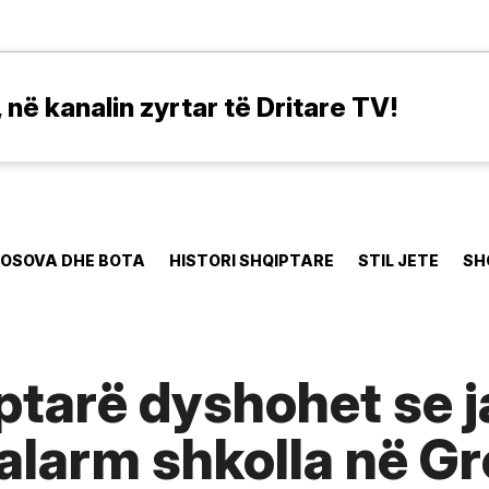
në kanalin zyrtar të Dritare TV!
OSOVA DHE BOTA
HISTORI SHQIPTARE
STIL JETE
SH
iptarë dyshohet se 
alarm shkolla në Gr