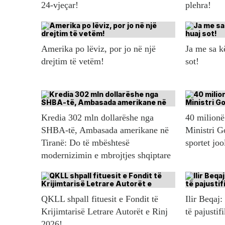
24-vjeçar!
plehra!
Amerika po lëviz, por jo në një
Ja me sa 
drejtim të vetëm!
sot!
Kredia 302 mln dollarëshe nga
40 milionë 
SHBA-të, Ambasada amerikane në
Ministri G
Tiranë: Do të mbështesë
sportet jo
modernizimin e mbrojtjes shqiptare
QKLL shpall fituesit e Fondit të
Ilir Beqaj:
Krijimtarisë Letrare Autorët e Rinj
të pajustif
2026!