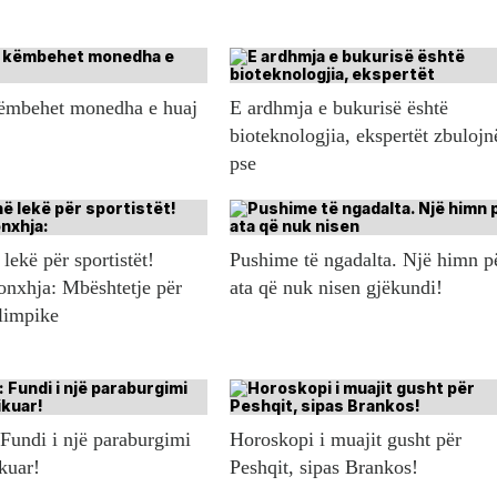
këmbehet monedha e huaj
E ardhmja e bukurisë është
bioteknologjia, ekspertët zbulojn
pse
lekë për sportistët!
Pushime të ngadalta. Një himn p
onxhja: Mbështetje për
ata që nuk nisen gjëkundi!
olimpike
 Fundi i një paraburgimi
Horoskopi i muajit gusht për
ikuar!
Peshqit, sipas Brankos!