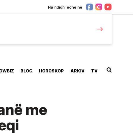
Na ndiqni edhe në
OWBIZ
BLOG
HOROSKOP
ARKIV
TV
janë me
eqi