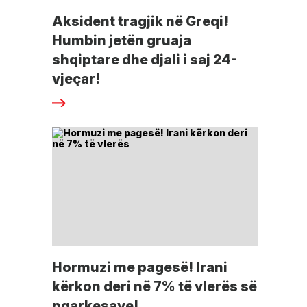
Aksident tragjik në Greqi!
Humbin jetën gruaja
shqiptare dhe djali i saj 24-
vjeçar!
Hormuzi me pagesë! Irani
kërkon deri në 7% të vlerës së
ngarkesave!