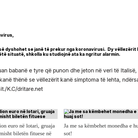
isë dyshohet se janë të prekur nga koronavirusi. Dy vëllezërit
të situatë, shkolla ku studiojnë ata ka ngritur alarmin.
an babanë e tyre që punon dhe jeton në veri të Italisë,
kanë thënë se vëllezërit kanë simptoma të lehta, ndërs
it./K.C/dritare.net
ion euro në lotari, gruaja
Ja me sa këmbehet monedha e h
misht biletën fituese në
sot!