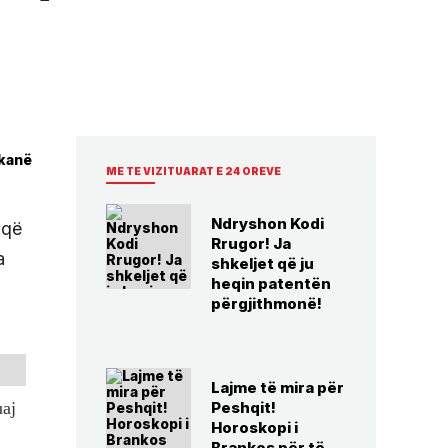
 kanë
ME TE VIZITUARAT E 24 OREVE
Ndryshon Kodi
 që
Rrugor! Ja
a
shkeljet që ju
heqin patentën
përgjithmonë!
Lajme të mira për
Peshqit!
uaj
Horoskopi i
Brankos për të