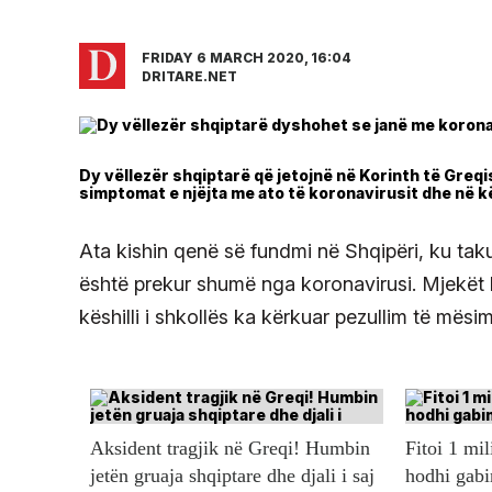
FRIDAY 6 MARCH 2020, 16:04
DRITARE.NET
Dy vëllezër shqiptarë që jetojnë në Korinth të Greq
simptomat e njëjta me ato të koronavirusit dhe në kë
Ata kishin qenë së fundmi në Shqipëri, ku taku
është prekur shumë nga koronavirusi. Mjekët 
këshilli i shkollës ka kërkuar pezullim të mësim
Aksident tragjik në Greqi! Humbin
Fitoi 1 mil
jetën gruaja shqiptare dhe djali i saj
hodhi gabi