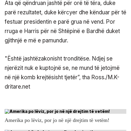
Ata që qëndruan jashtë për orë të tëra, duke
parë rezultatet, duke kërcyer dhe kënduar për të
festuar presidentin e parë grua në vend. Por
rruga e Harris për në Shtëpinë e Bardhë duket
gjithnjë e më e pamundur.
"Është jashtëzakonisht tronditëse. Ndjej se
njerëzit nuk e kuptojnë se, ne mund të jetojmë
në një komb krejtësisht tjetër”, tha Ross./M.K-
dritare.net
Amerika po lëviz, por jo në një drejtim të vetëm!