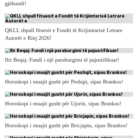
gjëkundi!
QKLL shpall fituesit e Fondit të Krijimtarisë Letrare
Autorët e Rinj 2026!
Ilir Beqaj: Fundi i një paraburgimi të pajustifikuar!
Horoskopi i muajit gusht për Peshqit, sipas Brankos!
Horoskopi i muajit gusht për Ujorin, sipas Brankos!
Horoskopi i muajit gusht për Bricjapin, sipas Brankos!