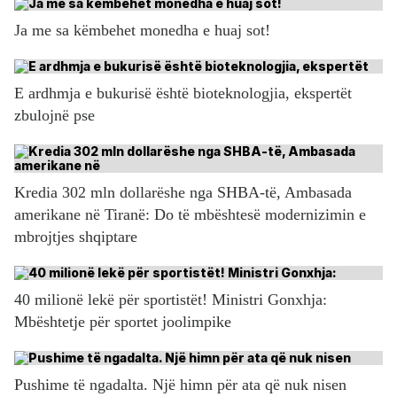
Ja me sa këmbehet monedha e huaj sot!
E ardhmja e bukurisë është bioteknologjia, ekspertët
zbulojnë pse
Kredia 302 mln dollarëshe nga SHBA-të, Ambasada
amerikane në Tiranë: Do të mbështesë modernizimin e
mbrojtjes shqiptare
40 milionë lekë për sportistët! Ministri Gonxhja:
Mbështetje për sportet joolimpike
Pushime të ngadalta. Një himn për ata që nuk nisen