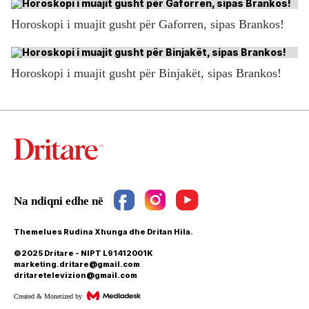
Horoskopi i muajit gusht për Gaforren, sipas Brankos!
Horoskopi i muajit gusht për Binjakët, sipas Brankos!
Themelues Rudina Xhunga dhe Dritan Hila.
©2025 Dritare - NIPT L91412001K
marketing.dritare@gmail.com
dritaretelevizion@gmail.com
Created & Monetized by