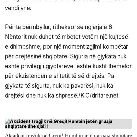
vendi ynë.
Për ta përmbyllur, ritheksoj se ngjarja e 6
Nëntorit nuk duhet të mbetet vetëm një kujtesë
e dhimbshme, por një moment zgjimi kombëtar
për drejtësinë shqiptare. Siguria në gjykata nuk
është privilegj i gjyqtarëve, është kusht themelor
për ekzistencën e shtetit të së drejtës. Pa
gjykata të sigurta, nuk ka pavarësi, nuk ka
drejtësi dhe nuk ka shpresë./K.C/dritare.net
Aksident tragjik në Greqi! Humbin jetën gruaja shqiptare