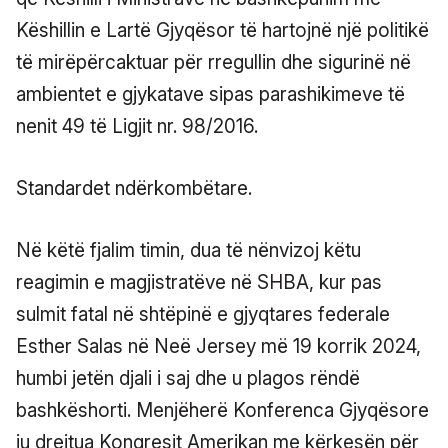
Këshillin e Lartë Gjyqësor të hartojnë një politikë
të mirëpërcaktuar për rregullin dhe sigurinë në
ambientet e gjykatave sipas parashikimeve të
nenit 49 të Ligjit nr. 98/2016.
Standardet ndërkombëtare.
Në këtë fjalim timin, dua të nënvizoj këtu
reagimin e magjistratëve në SHBA, kur pas
sulmit fatal në shtëpinë e gjyqtares federale
Esther Salas në Neë Jersey më 19 korrik 2024,
humbi jetën djali i saj dhe u plagos rëndë
bashkëshorti. Menjëherë Konferenca Gjyqësore
iu drejtua Kongresit Amerikan me kërkesën për