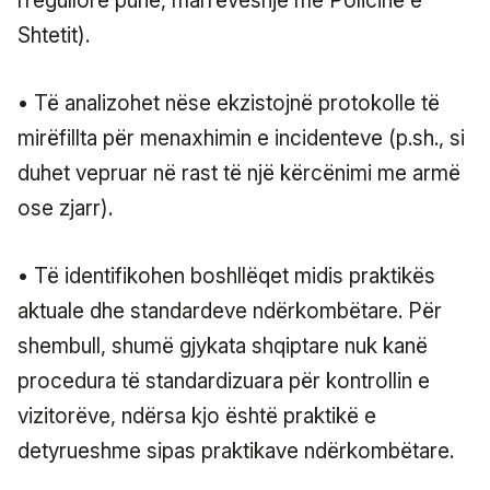
rregullore pune, marrëveshje me Policinë e
Shtetit).
• Të analizohet nëse ekzistojnë protokolle të
mirëfillta për menaxhimin e incidenteve (p.sh., si
duhet vepruar në rast të një kërcënimi me armë
ose zjarr).
• Të identifikohen boshllëqet midis praktikës
aktuale dhe standardeve ndërkombëtare. Për
shembull, shumë gjykata shqiptare nuk kanë
procedura të standardizuara për kontrollin e
vizitorëve, ndërsa kjo është praktikë e
detyrueshme sipas praktikave ndërkombëtare.