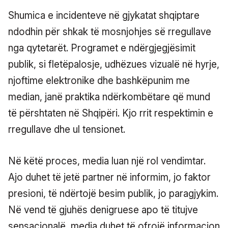
Shumica e incidenteve në gjykatat shqiptare
ndodhin për shkak të mosnjohjes së rregullave
nga qytetarët. Programet e ndërgjegjësimit
publik, si fletëpalosje, udhëzues vizualë në hyrje,
njoftime elektronike dhe bashkëpunim me
median, janë praktika ndërkombëtare që mund
të përshtaten në Shqipëri. Kjo rrit respektimin e
rregullave dhe ul tensionet.
Në këtë proces, media luan një rol vendimtar.
Ajo duhet të jetë partner në informim, jo faktor
presioni, të ndërtojë besim publik, jo paragjykim.
Në vend të gjuhës denigruese apo të titujve
sensacionalë, media duhet të ofrojë informacion