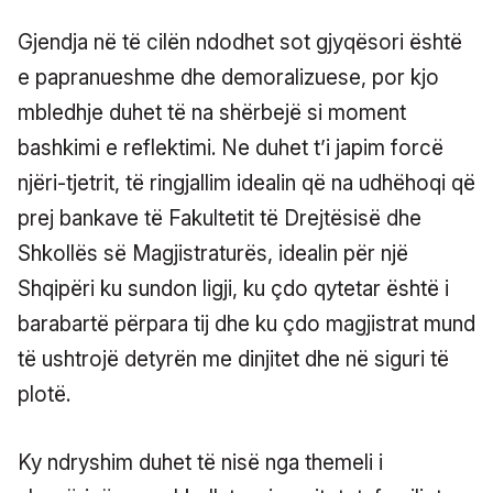
Gjendja në të cilën ndodhet sot gjyqësori është
e papranueshme dhe demoralizuese, por kjo
mbledhje duhet të na shërbejë si moment
bashkimi e reflektimi. Ne duhet t’i japim forcë
njëri-tjetrit, të ringjallim idealin që na udhëhoqi që
prej bankave të Fakultetit të Drejtësisë dhe
Shkollës së Magjistraturës, idealin për një
Shqipëri ku sundon ligji, ku çdo qytetar është i
barabartë përpara tij dhe ku çdo magjistrat mund
të ushtrojë detyrën me dinjitet dhe në siguri të
plotë.
Ky ndryshim duhet të nisë nga themeli i