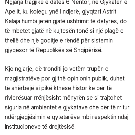
Ngjarja tragjike e datës 6 Nëntor, në Gjykatën e
Apelit, ku kolegu ynë i ndjerë, gjyqtari Astrit
Kalaja humbi jetën gjatë ushtrimit të detyrës, do
të mbetet gjatë në kujtesën tonë si një plagë e
thellë dhe një goditje e rëndë për sistemin
gjyqësor të Republikës së Shqipërisë.
Kjo ngjarje, që tronditi jo vetëm trupën e
magjistratëve por gjithë opinionin publik, duhet
të shërbejë si pikë kthese historike për të
rivlerësuar rrënjësisht mënyrën se si trajtohet
siguria në ambientet e gjykatave dhe për të rritur
ndërgjegjësimin e qytetarëve mbi respektin ndaj
institucioneve të drejtësisë.