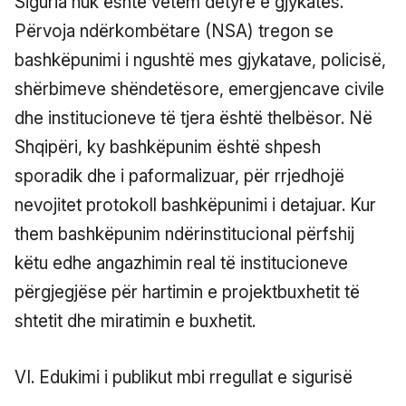
Siguria nuk është vetëm detyrë e gjykatës.
Përvoja ndërkombëtare (NSA) tregon se
bashkëpunimi i ngushtë mes gjykatave, policisë,
shërbimeve shëndetësore, emergjencave civile
dhe institucioneve të tjera është thelbësor. Në
Shqipëri, ky bashkëpunim është shpesh
sporadik dhe i paformalizuar, për rrjedhojë
nevojitet protokoll bashkëpunimi i detajuar. Kur
them bashkëpunim ndërinstitucional përfshij
këtu edhe angazhimin real të institucioneve
përgjegjëse për hartimin e projektbuxhetit të
shtetit dhe miratimin e buxhetit.
VI. Edukimi i publikut mbi rregullat e sigurisë