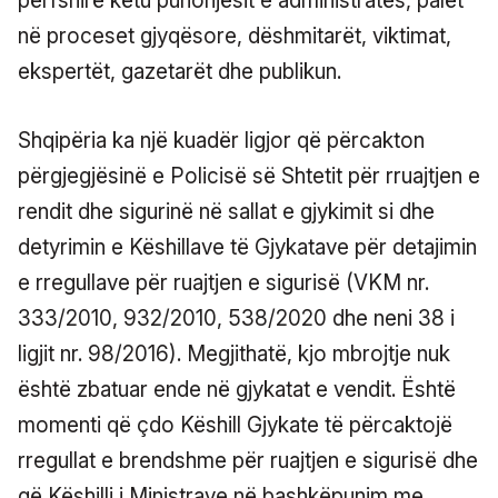
përfshirë këtu punonjësit e administratës, palët
në proceset gjyqësore, dëshmitarët, viktimat,
ekspertët, gazetarët dhe publikun.
Shqipëria ka një kuadër ligjor që përcakton
përgjegjësinë e Policisë së Shtetit për rruajtjen e
rendit dhe sigurinë në sallat e gjykimit si dhe
detyrimin e Këshillave të Gjykatave për detajimin
e rregullave për ruajtjen e sigurisë (VKM nr.
333/2010, 932/2010, 538/2020 dhe neni 38 i
ligjit nr. 98/2016). Megjithatë, kjo mbrojtje nuk
është zbatuar ende në gjykatat e vendit. Është
momenti që çdo Këshill Gjykate të përcaktojë
rregullat e brendshme për ruajtjen e sigurisë dhe
që Këshilli i Ministrave në bashkëpunim me