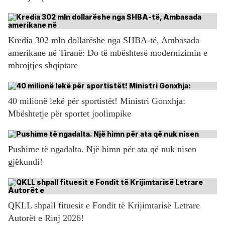
Kredia 302 mln dollarëshe nga SHBA-të, Ambasada
amerikane në Tiranë: Do të mbështesë modernizimin e
mbrojtjes shqiptare
40 milionë lekë për sportistët! Ministri Gonxhja:
Mbështetje për sportet joolimpike
Pushime të ngadalta. Një himn për ata që nuk nisen
gjëkundi!
QKLL shpall fituesit e Fondit të Krijimtarisë Letrare
Autorët e Rinj 2026!