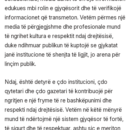
edukues mbi rolin e gjyqësorit dhe të verifikojë
informacionet që transmeton. Vetëm përmes një
media të përgjegjshme dhe profesionale mund
të ngrihet kultura e respektit ndaj drejtësisë,
duke ndihmuar publikun të kuptojë se gjykatat
janë institucione të shenjta të ligjit, jo arena për
linçim publik.
Ndaj, është detyrë e çdo institucioni, çdo
qytetari dhe çdo gazetari të kontribuojë për
ngritjen e një fryme të re bashkëpunimi dhe
respekti ndaj drejtësisë. Vetëm në këtë mënyrë
mund të ndërtojmë një sistem gjyqësor të fortë,
të sigurt dhe të respektuar, ashtu siç e meriton