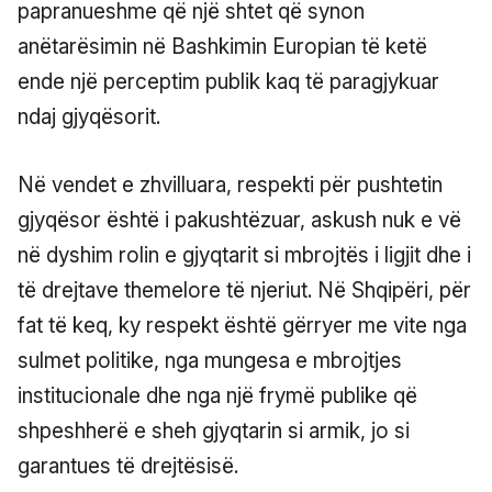
papranueshme që një shtet që synon
anëtarësimin në Bashkimin Europian të ketë
ende një perceptim publik kaq të paragjykuar
ndaj gjyqësorit.
Në vendet e zhvilluara, respekti për pushtetin
gjyqësor është i pakushtëzuar, askush nuk e vë
në dyshim rolin e gjyqtarit si mbrojtës i ligjit dhe i
të drejtave themelore të njeriut. Në Shqipëri, për
fat të keq, ky respekt është gërryer me vite nga
sulmet politike, nga mungesa e mbrojtjes
institucionale dhe nga një frymë publike që
shpeshherë e sheh gjyqtarin si armik, jo si
garantues të drejtësisë.