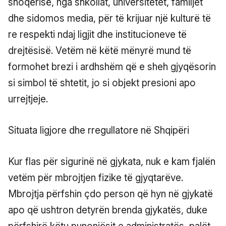
shoqërisë, nga shkollat, universitetet, familjet
dhe sidomos media, për të krijuar një kulturë të
re respekti ndaj ligjit dhe institucioneve të
drejtësisë. Vetëm në këtë mënyrë mund të
formohet brezi i ardhshëm që e sheh gjyqësorin
si simbol të shtetit, jo si objekt presioni apo
urrejtjeje.
Situata ligjore dhe rregullatore në Shqipëri
Kur flas për sigurinë në gjykata, nuk e kam fjalën
vetëm për mbrojtjen fizike të gjyqtarëve.
Mbrojtja përfshin çdo person që hyn në gjykatë
apo që ushtron detyrën brenda gjykatës, duke