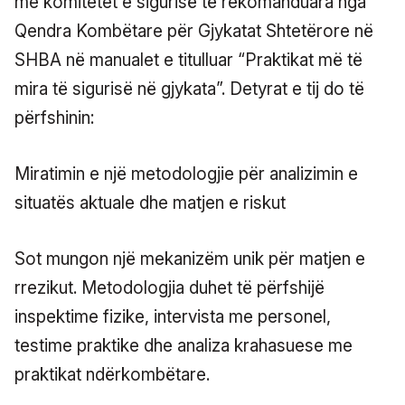
me komitetet e sigurisë të rekomanduara nga
Qendra Kombëtare për Gjykatat Shtetërore në
SHBA në manualet e titulluar “Praktikat më të
mira të sigurisë në gjykata”. Detyrat e tij do të
përfshinin:
Miratimin e një metodologjie për analizimin e
situatës aktuale dhe matjen e riskut
Sot mungon një mekanizëm unik për matjen e
rrezikut. Metodologjia duhet të përfshijë
inspektime fizike, intervista me personel,
testime praktike dhe analiza krahasuese me
praktikat ndërkombëtare.