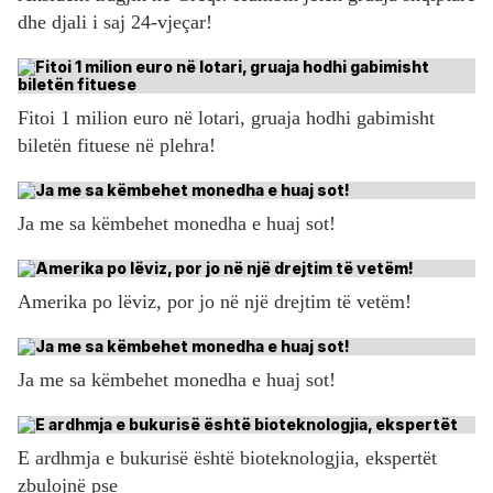
dhe djali i saj 24-vjeçar!
Fitoi 1 milion euro në lotari, gruaja hodhi gabimisht
biletën fituese në plehra!
Ja me sa këmbehet monedha e huaj sot!
Amerika po lëviz, por jo në një drejtim të vetëm!
Ja me sa këmbehet monedha e huaj sot!
E ardhmja e bukurisë është bioteknologjia, ekspertët
zbulojnë pse