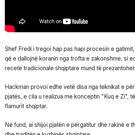
Shef Fredi i tregoi hap pas hapi procesin e gatimit
që e dallojnë koranin nga trofta e zakonshme, si e
recetë tradicionale shqiptare mund të prezantohe
Hackman provoi edhe vetë disa nga teknikat e përg
pjatës, e cila u realizua me konceptin "Kuq e Zi", 
flamurit shqiptar.
Në fund, ai shijoi pjatën e përgatitur dhe rakinë e 
dhe traditën e kuzhinës shqiptare.