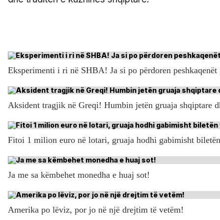
Eksperimenti i ri në SHBA! Ja si po përdoren peshkaqenët 
Aksident tragjik në Greqi! Humbin jetën gruaja shqiptare dh
Fitoi 1 milion euro në lotari, gruaja hodhi gabimisht biletën
Ja me sa këmbehet monedha e huaj sot!
Amerika po lëviz, por jo në një drejtim të vetëm!