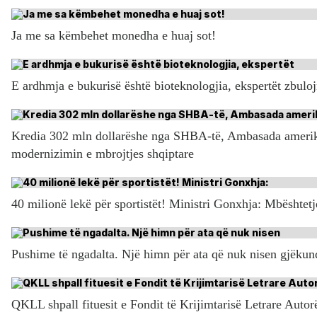
Ja me sa këmbehet monedha e huaj sot!
E ardhmja e bukurisë është bioteknologjia, ekspertët zbulo
Kredia 302 mln dollarëshe nga SHBA-të, Ambasada amerik
modernizimin e mbrojtjes shqiptare
40 milionë lekë për sportistët! Ministri Gonxhja: Mbështetj
Pushime të ngadalta. Një himn për ata që nuk nisen gjëkun
QKLL shpall fituesit e Fondit të Krijimtarisë Letrare Autor