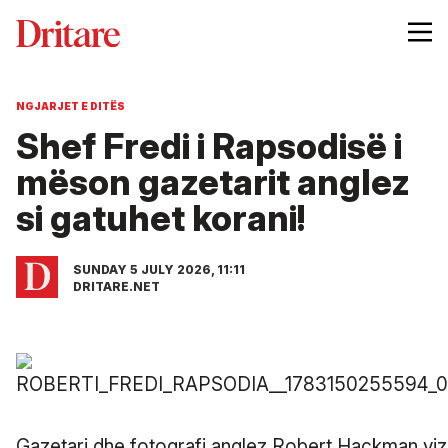
NGJARJET E DITËS
Shef Fredi i Rapsodisë i
mëson gazetarit anglez
si gatuhet korani!
SUNDAY 5 JULY 2026, 11:11
DRITARE.NET
Gazetari dhe fotografi anglez Robert Hackman vizi