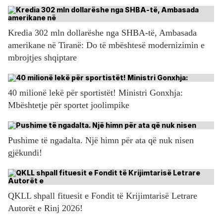
Kredia 302 mln dollarëshe nga SHBA-të, Ambasada
amerikane në Tiranë: Do të mbështesë modernizimin e
mbrojtjes shqiptare
40 milionë lekë për sportistët! Ministri Gonxhja:
Mbështetje për sportet joolimpike
Pushime të ngadalta. Një himn për ata që nuk nisen
gjëkundi!
QKLL shpall fituesit e Fondit të Krijimtarisë Letrare
Autorët e Rinj 2026!