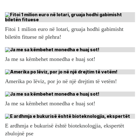
Fitoi 1 milion euro në lotari, gruaja hodhi gabimisht
biletën fituese në plehra!
Ja me sa këmbehet monedha e huaj sot!
Amerika po lëviz, por jo në një drejtim të vetëm!
Ja me sa këmbehet monedha e huaj sot!
E ardhmja e bukurisë është bioteknologjia, ekspertët
zbulojnë pse