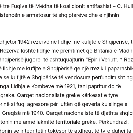
 tre Fuqive të Mëdha të koalicionit antifashist – C. Hull
stencën e armatosur të shqiptarëve dhe e njihnin
 dhjetor 1942 rezervë në lidhje me kufijtë e Shqipërisë, 
s. Rezerva kishte lidhje me premtimet që Britania e Madh
qipërisë jugore, të ashtuquajturin “Epir i Veriut”. * Re
ë lidhje me kufijtë e Shqipërisë qe një rrezik i paparashi
e se kufijtë e Shqipërisë të vendosura përfundimisht n
ga Lidhja e Kombeve më 1921, tani papritur do të
e greke. Qarqet nacionaliste greke kërkesat e tyre
ërinë si fuqi agresore për luftën që qeveria kuislinge e
i Greqisë më 1940. Qarqet nacionaliste të djathta shqip
onin me armë lakmitë territoriale greke. Përkundrazi,
onin se integritetin tokësor të atdheut të tyre duhej ta