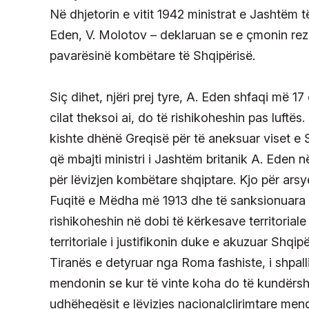
Në dhjetorin e vitit 1942 ministrat e Jashtëm të
Eden, V. Molotov – deklaruan se e çmonin rezi
pavarësinë kombëtare të Shqipërisë.
Siç dihet, njëri prej tyre, A. Eden shfaqi më 17
cilat theksoi ai, do të rishikoheshin pas luftë
kishte dhënë Greqisë për të aneksuar viset e Sh
që mbajti ministri i Jashtëm britanik A. Eden n
për lëvizjen kombëtare shqiptare. Kjo për arsy
Fuqitë e Mëdha më 1913 dhe të sanksionuara n
rishikoheshin në dobi të kërkesave territorial
territoriale i justifikonin duke e akuzuar Shqip
Tiranës e detyruar nga Roma fashiste, i shpall
mendonin se kur të vinte koha do të kundërsht
udhëheqësit e lëvizjes nacionalçlirimtare mend