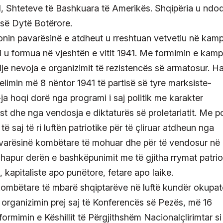
1, Shteteve të Bashkuara të Amerikës. Shqipëria u ndo
s së Dytë Botërore.
ronin pavarësinë e atdheut u rreshtuan vetvetiu në kamp
i u formua në vjeshtën e vitit 1941. Me formimin e kampi
e nevoja e organizimit të rezistencës së armatosur. H
limin më 8 nëntor 1941 të partisë së tyre marksiste-
ja hoqi dorë nga programi i saj politik me karakter
list dhe nga vendosja e diktaturës së proletariatit. Me p
të saj të ri luftën patriotike për të çliruar atdheun nga
pavarësinë kombëtare të mohuar dhe për të vendosur në
 hapur derën e bashkëpunimit me të gjitha rrymat patrio
, kapitaliste apo punëtore, fetare apo laike.
kombëtare të mbarë shqiptarëve në luftë kundër okupat
 organizimin prej saj të Konferencës së Pezës, më 16
rmimin e Këshillit të Përgjithshëm Nacionalçlirimtar si