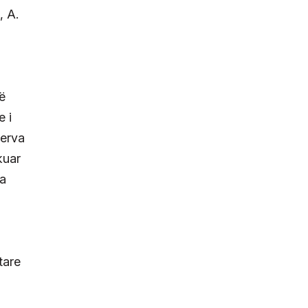
, A.
të
e i
zerva
kuar
ga
tare