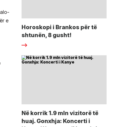
talo-
ër e
Horoskopi i Brankos për të
shtunën, 8 gusht!
e
Në korrik 1.9 mln vizitorë të
huaj. Gonxhja: Koncerti i