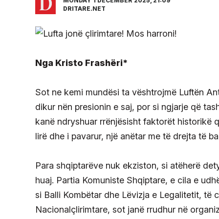
MONDAY 1 DECEMBER 2025, 21:09
DRITARE.NET
Nga Kristo Frashëri*
Sot ne kemi mundësi ta vështrojmë Luftën Anti
dikur nën presionin e saj, por si ngjarje që ta
kanë ndryshuar rrënjësisht faktorët historikë 
lirë dhe i pavarur, një anëtar me të drejta të
Para shqiptarëve nuk ekziston, si atëherë dety
huaj. Partia Komuniste Shqiptare, e cila e udh
si Balli Kombëtar dhe Lëvizja e Legalitetit, të 
Nacionalçlirimtare, sot janë rrudhur në organi