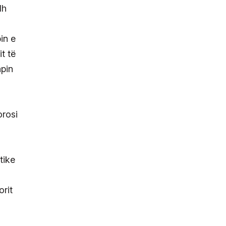
dh
in e
t të
apin
orosi
tike
orit