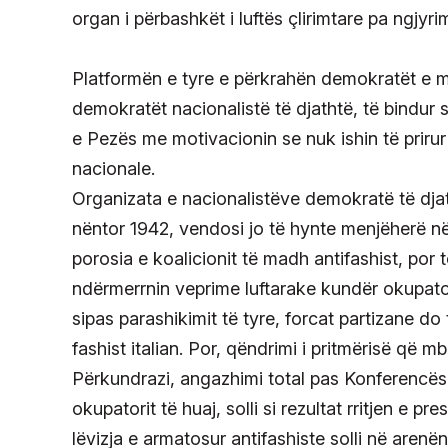
organ i përbashkët i luftës çlirimtare pa ngjyrim
Platformën e tyre e përkrahën demokratët e m
demokratët nacionalistë të djathtë, të bindur 
e Pezës me motivacionin se nuk ishin të prir
nacionale.
Organizata e nacionalistëve demokratë të djat
nëntor 1942, vendosi jo të hynte menjëherë në
porosia e koalicionit të madh antifashist, por t
ndërmerrnin veprime luftarake kundër okupator
sipas parashikimit të tyre, forcat partizane do
fashist italian. Por, qëndrimi i pritmërisë që 
Përkundrazi, angazhimi total pas Konferencës 
okupatorit të huaj, solli si rezultat rritjen e p
lëvizja e armatosur antifashiste solli në aren