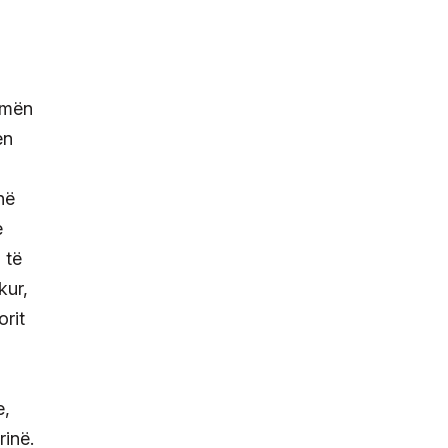
ormën
en
në
e
 të
kur,
orit
e,
rinë.