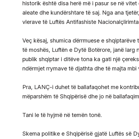
historik është disa herë më i pasur se në vitet 
aleate dhe kundërshtare të saj. Nga ana tjetër,
vlerave të Luftës Antifashiste Nacionalçlirimt
Veç kësaj, shumica dërrmuese e shqiptarëve t
të moshës, Luftën e Dytë Botërore, janë larg nd
publik shqiptar i ditëve tona ka gati një çere
ndërmjet rrymave të djathta dhe të majta mbi 
Pra, LANÇ-i duhet të ballafaqohet me kontribut
mëparshëm të Shqipërisë dhe jo në ballafaqim
Tani le të hyjmë në temën tonë.
Skema politike e Shqipërisë gjatë Luftës së D