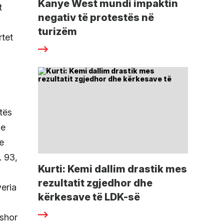
Kanye West mundi impaktin
t
negativ të protestës në
turizëm
rtet
tës
 e
e
. 93,
Kurti: Kemi dallim drastik mes
rezultatit zgjedhor dhe
veria
kërkesave të LDK-së
rshor