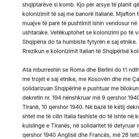
shqiptarëve si komb. Kjo për arsye të planit që
kolonizimit të saj me banorë italianë. Mjafton 
muajve të parë të pushtimit ishin vendosur në S
ushtarake. Vetëkuptohet se kolonizimi po të 
Shqipëria do ta humbiste fytyrën e saj etnike.
Rrezikun e kolonizimit italian të Shqipërisë ko
Ata mburreshin se Roma dhe Berlini do t’i ndi
me trojet e saj etnike, me Kosovën dhe me Ça
solidarizuan Shqipërinë e pushtuar me bllokun 
dekretin nr. 194 nënshkruar më 9 qershor 1940 
Tiranë, 10 qershor 1940. Në bazë të këtij dekr
shtet me të cilin Italia fashiste do të ishte në
kuislinge e Tiranës, në solidaritet të detyruar m
qershor 1940 Anglisë dhe Francës, më 28 tetor