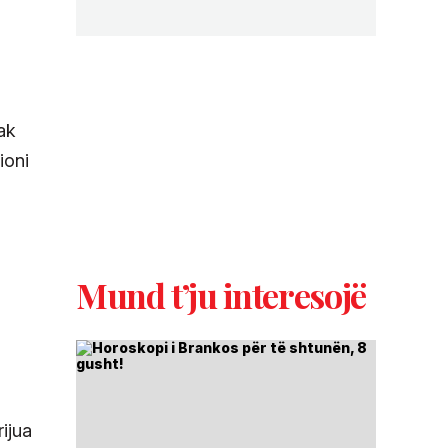
ak
ioni
Mund t’ju interesojë
ijua