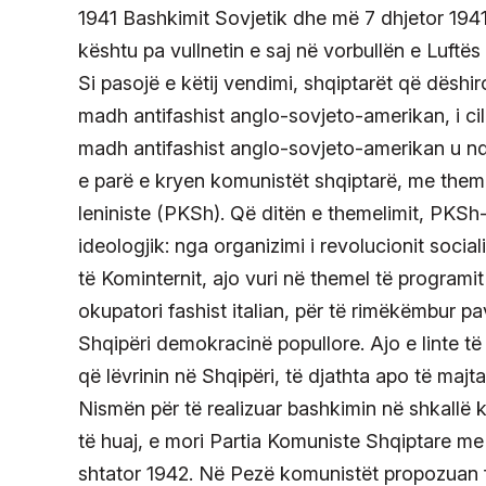
1941 Bashkimit Sovjetik dhe më 7 dhjetor 194
kështu pa vullnetin e saj në vorbullën e Luftë
Si pasojë e këtij vendimi, shqiptarët që dëshi
madh antifashist anglo-sovjeto-amerikan, i cil
madh antifashist anglo-sovjeto-amerikan u ndj
e parë e kryen komunistët shqiptarë, me theme
leniniste (PKSh). Që ditën e themelimit, PKSh-
ideologjik: nga organizimi i revolucionit socia
të Kominternit, ajo vuri në themel të programit 
okupatori fashist italian, për të rimëkëmbur 
Shqipëri demokracinë popullore. Ajo e linte të
që lëvrinin në Shqipëri, të djathta apo të majta
Nismën për të realizuar bashkimin në shkallë 
të huaj, e mori Partia Komuniste Shqiptare me
shtator 1942. Në Pezë komunistët propozuan fo