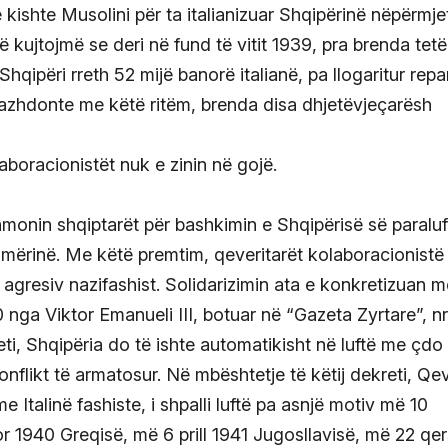
 kishte Musolini për ta italianizuar Shqipërinë nëpërmje
të kujtojmë se deri në fund të vitit 1939, pra brenda tetë
hqipëri rreth 52 mijë banorë italianë, pa llogaritur repa
vazhdonte me këtë ritëm, brenda disa dhjetëvjeçarësh
laboracionistët nuk e zinin në gojë.
hmonin shqiptarët për bashkimin e Shqipërisë së paraluf
mërinë. Me këtë premtim, qeveritarët kolaboracionistë
agresiv nazifashist. Solidarizimin ata e konkretizuan m
nga Viktor Emanueli III, botuar në “Gazeta Zyrtare”, nr
eti, Shqipëria do të ishte automatikisht në luftë me çdo
 konflikt të armatosur. Në mbështetje të këtij dekreti, Qe
e Italinë fashiste, i shpalli luftë pa asnjë motiv më 10
 1940 Greqisë, më 6 prill 1941 Jugosllavisë, më 22 qe