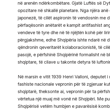
në arenën ndërkombëtare. Gjatë Luftës së Dytë
opozitare në shkallë planetare. Nga njëra anë
japonezë, të cilët aspironin të vendosnin me d
përfaqësonin anëtarët e kampit antifashist ang
vendeve të tyre dhe në të njëjtën kohë për lir
përgjakshme, edhe Shqipëria ishte ndarë në d
qëndronin qeveritarët kolaboracionistë, të ci
pasojë, e përfshinë Shqipërinë formalisht në bl
shqiptare, të cilave u takonte detyra të lufton
Në marsin e vitit 1939 Henri Valloni, deputet 
fashiste nacionale vepronin për të zgjeruar kuf
shqiptarë, theksonte ai, vepronin për ta përfsh
vërtetua një muaj më vonë në Shqipëri. Me pusht
Shqipërisë vetëm humbjen e pavarësisë kombëta