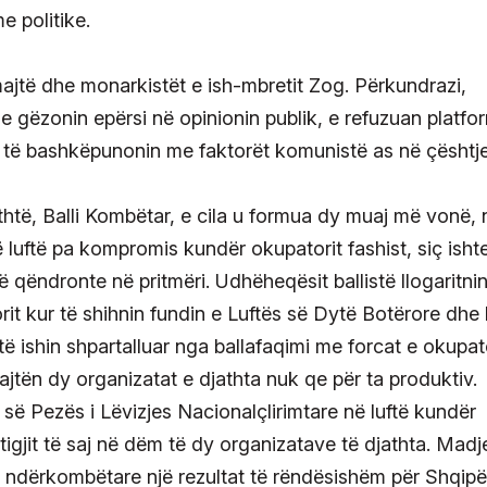
e politike.
ajtë dhe monarkistët e ish-mbretit Zog. Përkundrazi,
se gëzonin epërsi në opinionin publik, e refuzuan platf
ur të bashkëpunonin me faktorët komunistë as në çështj
htë, Balli Kombëtar, e cila u formua dy muaj më vonë, 
 luftë pa kompromis kundër okupatorit fashist, siç isht
ë qëndronte në pritmëri. Udhëheqësit ballistë llogaritnin
it kur të shihnin fundin e Luftës së Dytë Botërore dhe 
 të ishin shpartalluar nga ballafaqimi me forcat e okupat
mbajtën dy organizatat e djathta nuk qe për ta produktiv.
së Pezës i Lëvizjes Nacionalçlirimtare në luftë kundër
restigjit të saj në dëm të dy organizatave të djathta. Madj
ën ndërkombëtare një rezultat të rëndësishëm për Shqipë