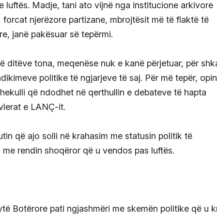
e luftës. Madje, tani ato vijnë nga institucione arkivore
 forcat njerëzore partizane, mbrojtësit më të flaktë të
are, janë pakësuar së tepërmi.
ë ditëve tona, meqenëse nuk e kanë përjetuar, për shk
ikimeve politike të ngjarjeve të saj. Për më tepër, opin
kshekulli që ndodhet në qerthullin e debateve të hapta
vlerat e LANÇ-it.
in që ajo solli në krahasim me statusin politik të
 me rendin shoqëror që u vendos pas luftës.
ytë Botërore pati ngjashmëri me skemën politike që u kr