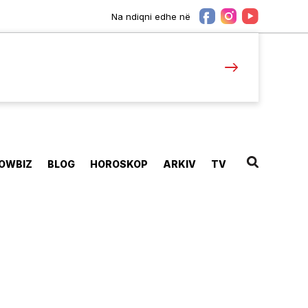
Na ndiqni edhe në
OWBIZ
BLOG
HOROSKOP
ARKIV
TV