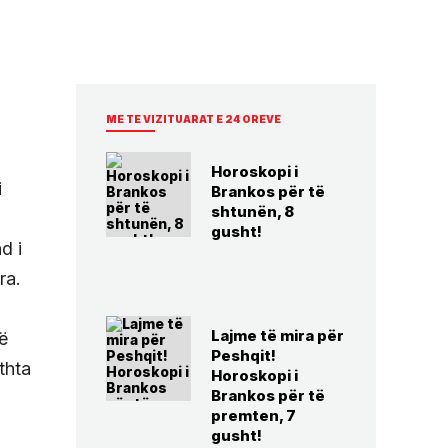
ME TE VIZITUARAT E 24 OREVE
Horoskopi i
i
Brankos për të
shtunën, 8
gusht!
d i
ra.
Lajme të mira për
ë
Peshqit!
thta
Horoskopi i
Brankos për të
premten, 7
gusht!