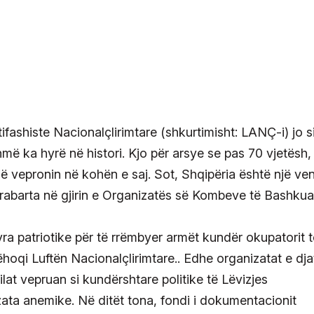
fashiste Nacionalçlirimtare (shkurtimisht: LANÇ-i) jo s
shmë ka hyrë në histori. Kjo për arsye se pas 70 vjetësh,
që vepronin në kohën e saj. Sot, Shqipëria është një ven
 barabarta në gjirin e Organizatës së Kombeve të Bashkua
ra patriotike për të rrëmbyer armët kundër okupatorit t
ëhoqi Luftën Nacionalçlirimtare.. Edhe organizatat e dja
cilat vepruan si kundërshtare politike të Lëvizjes
zata anemike. Në ditët tona, fondi i dokumentacionit