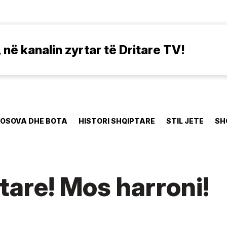
në kanalin zyrtar të Dritare TV!
OSOVA DHE BOTA
HISTORI SHQIPTARE
STIL JETE
SH
mtare! Mos harroni!