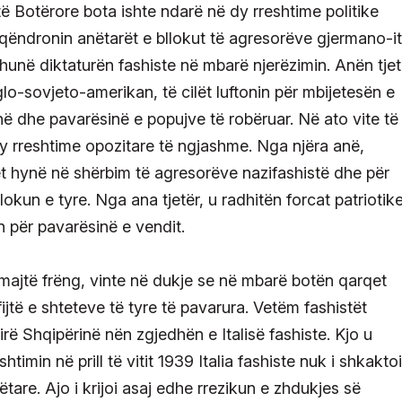
 Botërore bota ishte ndarë në dy rreshtime politike
 qëndronin anëtarët e bllokut të agresorëve gjermano-i
hunë diktaturën fashiste në mbarë njerëzimin. Anën tjet
lo-sovjeto-amerikan, të cilët luftonin për mbijetesën e
inë dhe pavarësinë e popujve të robëruar. Në ato vite të
y rreshtime opozitare të ngjashme. Nga njëra anë,
lët hynë në shërbim të agresorëve nazifashistë dhe për
lokun e tyre. Nga ana tjetër, u radhitën forcat patriotik
in për pavarësinë e vendit.
i majtë frëng, vinte në dukje se në mbarë botën qarqet
ijtë e shteteve të tyre të pavarura. Vetëm fashistët
irë Shqipërinë nën zgjedhën e Italisë fashiste. Kjo u
imin në prill të vitit 1939 Italia fashiste nuk i shkaktoi
re. Ajo i krijoi asaj edhe rrezikun e zhdukjes së