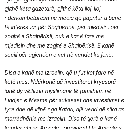
gjithë këta gazetarë, gjithë këta lloj-lloj
ndërkombëtarësh në media që papritur u bënë
të interesuar për Shqipërinë, për mjedisin, për
zogjtë e Shqipërisë, nuk e kanë fare me
mjedisin dhe me zogjtë e Shqipërisë. E kanë
secili për agjendën e vet në vendet ku janë.
Disa e kanë me Izraelin, që u fut kot fare në
këtë mes. Ndërkohë që investitorët kryesorë
janë dy vëllezër myslimanë të famshëm në
Lindjen e Mesme për sukseset dhe investimet e
tyre dhe që vijnë nga Katari, një vend që s’ka as
marrëdhënie me Izraelin. Disa të tjerë e kanë
kundër atij në Amerikë, presidentit të Amerikës,