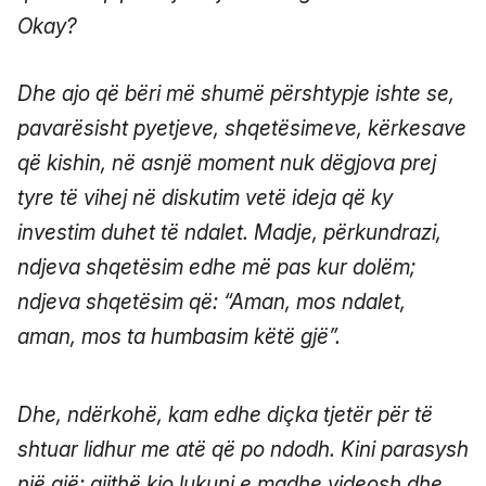
Okay?
Dhe ajo që bëri më shumë përshtypje ishte se,
pavarësisht pyetjeve, shqetësimeve, kërkesave
që kishin, në asnjë moment nuk dëgjova prej
tyre të vihej në diskutim vetë ideja që ky
investim duhet të ndalet. Madje, përkundrazi,
ndjeva shqetësim edhe më pas kur dolëm;
ndjeva shqetësim që: “Aman, mos ndalet,
aman, mos ta humbasim këtë gjë”.
Dhe, ndërkohë, kam edhe diçka tjetër për të
shtuar lidhur me atë që po ndodh. Kini parasysh
një gjë: gjithë kjo lukuni e madhe videosh dhe