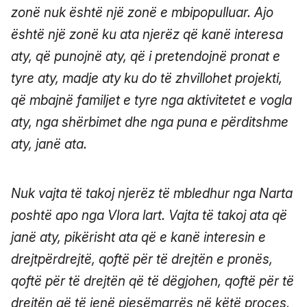
zonë nuk është një zonë e mbipopulluar. Ajo
është një zonë ku ata njerëz që kanë interesa
aty, që punojnë aty, që i pretendojnë pronat e
tyre aty, madje aty ku do të zhvillohet projekti,
që mbajnë familjet e tyre nga aktivitetet e vogla
aty, nga shërbimet dhe nga puna e përditshme
aty, janë ata.
Nuk vajta të takoj njerëz të mbledhur nga Narta
poshtë apo nga Vlora lart. Vajta të takoj ata që
janë aty, pikërisht ata që e kanë interesin e
drejtpërdrejtë, qoftë për të drejtën e pronës,
qoftë për të drejtën që të dëgjohen, qoftë për të
drejtën që të jenë pjesëmarrës në këtë proces,