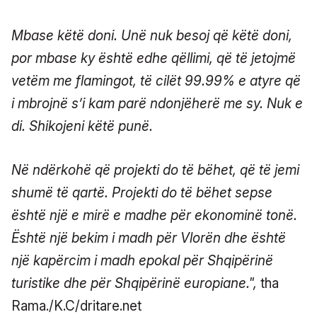
Mbase këtë doni. Unë nuk besoj që këtë doni,
por mbase ky është edhe qëllimi, që të jetojmë
vetëm me flamingot, të cilët 99.99% e atyre që
i mbrojnë s’i kam parë ndonjëherë me sy. Nuk e
di. Shikojeni këtë punë.
Në ndërkohë që projekti do të bëhet, që të jemi
shumë të qartë. Projekti do të bëhet sepse
është një e mirë e madhe për ekonominë tonë.
Është një bekim i madh për Vlorën dhe është
një kapërcim i madh epokal për Shqipërinë
turistike dhe për Shqipërinë europiane.",
tha
Rama./K.C/dritare.net