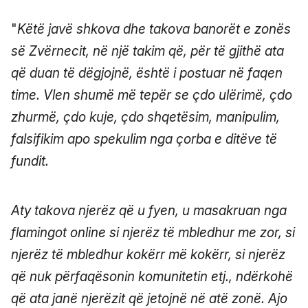
"
Këtë javë shkova dhe takova banorët e zonës
së Zvërnecit, në një takim që, për të gjithë ata
që duan të dëgjojnë, është i postuar në faqen
time. Vlen shumë më tepër se çdo ulërimë, çdo
zhurmë, çdo kuje, çdo shqetësim, manipulim,
falsifikim apo spekulim nga çorba e ditëve të
fundit.
Aty takova njerëz që u fyen, u masakruan nga
flamingot online si njerëz të mbledhur me zor, si
njerëz të mbledhur kokërr më kokërr, si njerëz
që nuk përfaqësonin komunitetin etj., ndërkohë
që ata janë njerëzit që jetojnë në atë zonë. Ajo