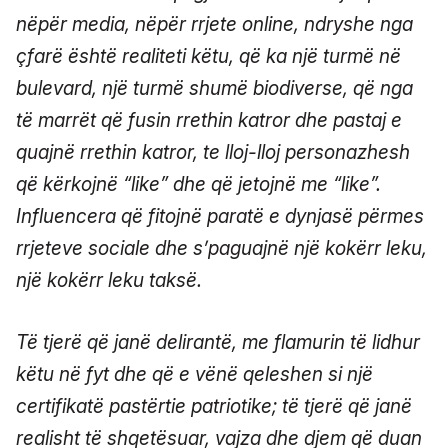
nëpër media, nëpër rrjete online, ndryshe nga
çfarë është realiteti këtu, që ka një turmë në
bulevard, një turmë shumë biodiverse, që nga
të marrët që fusin rrethin katror dhe pastaj e
quajnë rrethin katror, te lloj-lloj personazhesh
që kërkojnë “like” dhe që jetojnë me “like”.
Influencera që fitojnë paratë e dynjasë përmes
rrjeteve sociale dhe s’paguajnë një kokërr leku,
një kokërr leku taksë.
Të tjerë që janë delirantë, me flamurin të lidhur
këtu në fyt dhe që e vënë qeleshen si një
certifikatë pastërtie patriotike; të tjerë që janë
realisht të shqetësuar, vajza dhe djem që duan