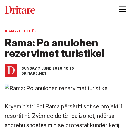
NGJARJET E DITËS
Rama: Po anulohen
rezervimet turistike!
SUNDAY 7 JUNE 2026, 10:10
DRITARE.NET
Kryeministri Edi Rama përsëriti sot se projekti i
resortit në Zvërnec do të realizohet, ndërsa
shprehu shqetësimin se protestat kundër këtij