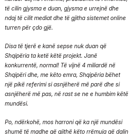
të cilin gjysma e duan, gjysma e urrejnë dhe
ndaj të cilit mediat dhe të gjitha sistemet online
turren për çdo gjë.
Disa të tjerë e kanë sepse nuk duan që
Shqipëria ta ketë këtë projekt. Janë
konkurrentë, normal! Të vijnë 4 miliardë në
Shqipëri dhe, me këto emra, Shqipëria bëhet
një pikë referimi si asnjëherë më parë dhe si
asnjëherë më pas, në rast se ne e humbim këtë
mundësi.
Po, ndërkohë, mos harroni që ka një mundësi
shumë të madhe që gjithë këto rrëmuja që dalin