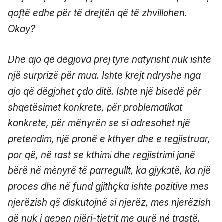
qoftë edhe për të drejtën që të zhvillohen.
Okay?
Dhe ajo që dëgjova prej tyre natyrisht nuk ishte
një surprizë për mua. Ishte krejt ndryshe nga
ajo që dëgjohet çdo ditë. Ishte një bisedë për
shqetësimet konkrete, për problematikat
konkrete, për mënyrën se si adresohet një
pretendim, një pronë e kthyer dhe e regjistruar,
por që, në rast se kthimi dhe regjistrimi janë
bërë në mënyrë të parregullt, ka gjykatë, ka një
proces dhe në fund gjithçka ishte pozitive mes
njerëzish që diskutojnë si njerëz, mes njerëzish
që nuk i qepen njëri-tjetrit me gurë në trastë.