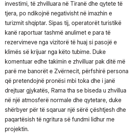
investimi, të zhvilluara në Tiranë dhe qytete të
tjera, po ndikojnë negativisht në imazhin e
turizmit shqiptar. Sipas tij, operatorët turistikë
kanë raportuar tashmë anulimet e para të
rezervimeve nga vizitorë të huaj si pasojë e
klimës së krijuar nga këto tubime. Duke
komentuar edhe takimin e zhvilluar pak ditë më
parë me banorët e Zvërnecit, përfshirë persona
që pretendojnë pronësi mbi toka dhe i janë
drejtuar gjykatës, Rama tha se biseda u zhvillua
në një atmosferë normale dhe qytetare, duke
shërbyer për të sqaruar një sërë çështjesh dhe
paqartësish të ngritura së fundmi lidhur me
projektin.