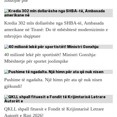
zbulojnë pse
Kredia 302 mln dollarëshe nga SHBA-të, Ambasada
amerikane në Tiranë: Do të mbështesë modernizimin e
mbrojtjes shqiptare
40 milionë lekë për sportistët! Ministri Gonxhja:
Mbështetje për sportet joolimpike
Pushime të ngadalta. Një himn për ata që nuk nisen
gjëkundi!
QKLL shpall fituesit e Fondit të Krijimtarisë Letrare
Autorët e Rinj 2026!