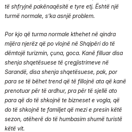
të shfryjnë pakënaqësitë e tyre etj. Është një
turmë normale, s’ka asnjë problem.
Por kjo që turma normale kthehet në qindra
mijëra njerëz që po vlojnë në Shqipëri do të
dëmtojë turizmin, çuna, goca. Kanë filluar disa
shenja shqetësuese të çregjistrimeve në
Sarandë, disa shenja shqetësuese, pak, por
para se të bëhet trend që të fillojnë ata që kanë
prenotuar për të ardhur, pra për të sjellë ato
para që do të shkojnë te bizneset e vogla, që
do të shkojnë te familjet që mezi e presin këtë
sezon, atëherë do të humbasim shumë turistë
këtë vit.