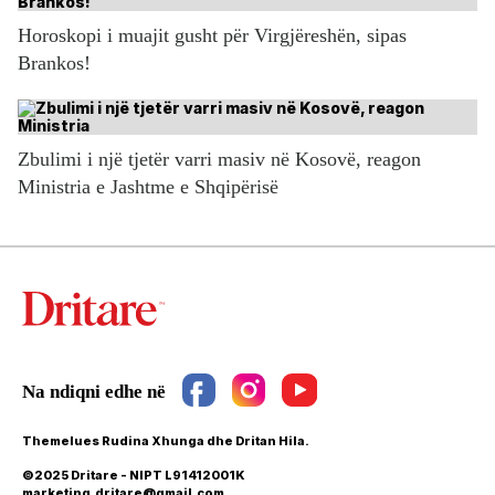
Horoskopi i muajit gusht për Virgjëreshën, sipas
Brankos!
Zbulimi i një tjetër varri masiv në Kosovë, reagon
Ministria e Jashtme e Shqipërisë
Themelues Rudina Xhunga dhe Dritan Hila.
©2025 Dritare - NIPT L91412001K
marketing.dritare@gmail.com