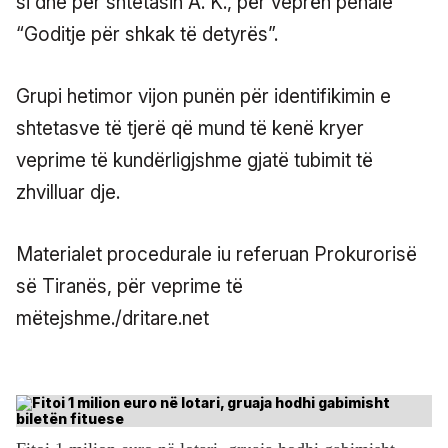
si dhe për shtetasin A. K., për veprën penale
“Goditje për shkak të detyrës”.
Grupi hetimor vijon punën për identifikimin e
shtetasve të tjerë që mund të kenë kryer
veprime të kundërligjshme gjatë tubimit të
zhvilluar dje.
Materialet procedurale iu referuan Prokurorisë
së Tiranës, për veprime të
mëtejshme./dritare.net