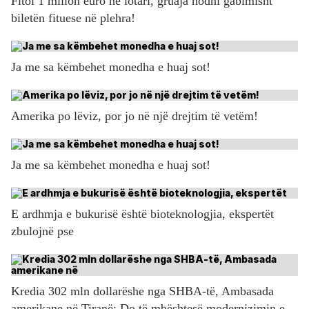
Fitoi 1 milion euro në lotari, gruaja hodhi gabimisht
biletën fituese në plehra!
Ja me sa këmbehet monedha e huaj sot!
Amerika po lëviz, por jo në një drejtim të vetëm!
Ja me sa këmbehet monedha e huaj sot!
E ardhmja e bukurisë është bioteknologjia, ekspertët
zbulojnë pse
Kredia 302 mln dollarëshe nga SHBA-të, Ambasada
amerikane në Tiranë: Do të mbështesë modernizimin e