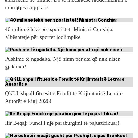
mbrojtjes shqiptare
40 milionë lekë për sportistët! Ministri Gonxhja:
Mbështetje për sportet joolimpike
Pushime të ngadalta. Një himn për ata që nuk nisen
gjëkundi!
QKLL shpall fituesit e Fondit të Krijimtarisë Letrare
Autorët e Rinj 2026!
Ilir Beqaj: Fundi i një paraburgimi të pajustifikuar!