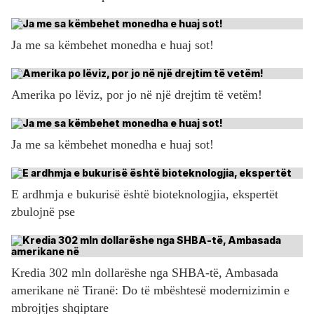
Ja me sa këmbehet monedha e huaj sot!
Amerika po lëviz, por jo në një drejtim të vetëm!
Ja me sa këmbehet monedha e huaj sot!
E ardhmja e bukurisë është bioteknologjia, ekspertët
zbulojnë pse
Kredia 302 mln dollarëshe nga SHBA-të, Ambasada
amerikane në Tiranë: Do të mbështesë modernizimin e
mbrojtjes shqiptare