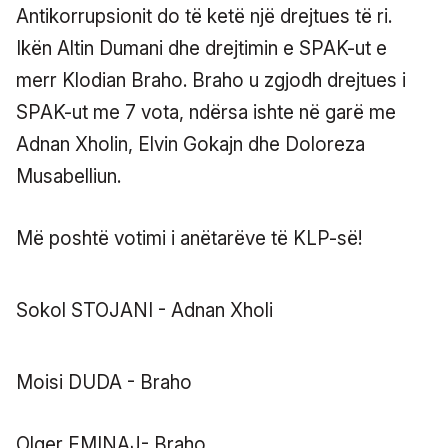
Antikorrupsionit do të ketë një drejtues të ri.
Ikën Altin Dumani dhe drejtimin e SPAK-ut e
merr Klodian Braho. Braho u zgjodh drejtues i
SPAK-ut me 7 vota, ndërsa ishte në garë me
Adnan Xholin, Elvin Gokajn dhe Doloreza
Musabelliun.
Më poshtë votimi i anëtarëve të KLP-së!
Sokol STOJANI - Adnan Xholi
Moisi DUDA - Braho
Olger EMINAJ- Braho