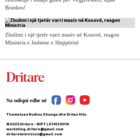
Brankos!
Zbulimi i një tjetër varri masiv në Kosovë, reagon
Ministria e Jashtme e Shqipërisë
Themelues Rudina Xhunga dhe Dritan Hila.
©2025 Dritare - NIPT L91412001K
marketing.dritare@gmail.com
dritaretelevizion@gmail.com