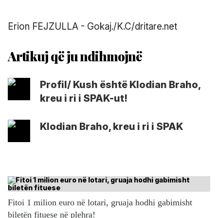
Erion FEJZULLA - Gokaj./K.C/dritare.net
Profil/ Kush është Klodian Braho,
kreu i ri i SPAK-ut!
Klodian Braho, kreu i ri i SPAK
Fitoi 1 milion euro në lotari, gruaja hodhi gabimisht
biletën fituese në plehra!