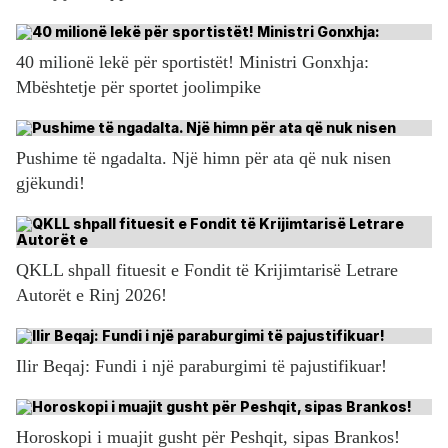
40 milionë lekë për sportistët! Ministri Gonxhja:
Mbështetje për sportet joolimpike
Pushime të ngadalta. Një himn për ata që nuk nisen
gjëkundi!
QKLL shpall fituesit e Fondit të Krijimtarisë Letrare
Autorët e Rinj 2026!
Ilir Beqaj: Fundi i një paraburgimi të pajustifikuar!
Horoskopi i muajit gusht për Peshqit, sipas Brankos!