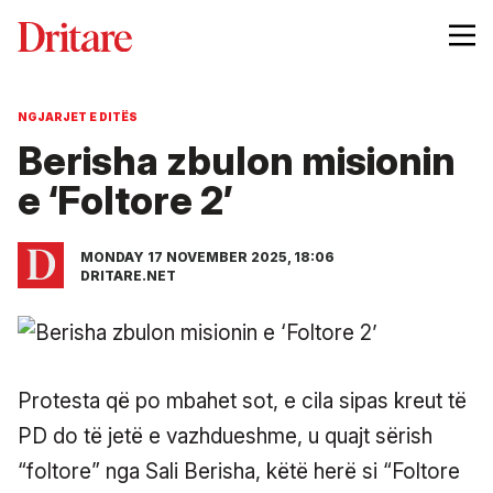
NGJARJET E DITËS
Berisha zbulon misionin
e ‘Foltore 2’
MONDAY 17 NOVEMBER 2025, 18:06
DRITARE.NET
Protesta që po mbahet sot, e cila sipas kreut të
PD do të jetë e vazhdueshme, u quajt sërish
“foltore” nga Sali Berisha, këtë herë si “Foltore