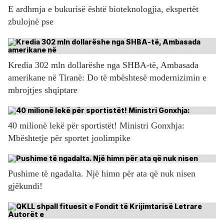
E ardhmja e bukurisë është bioteknologjia, ekspertët
zbulojnë pse
Kredia 302 mln dollarëshe nga SHBA-të, Ambasada
amerikane në Tiranë: Do të mbështesë modernizimin e
mbrojtjes shqiptare
40 milionë lekë për sportistët! Ministri Gonxhja:
Mbështetje për sportet joolimpike
Pushime të ngadalta. Një himn për ata që nuk nisen
gjëkundi!