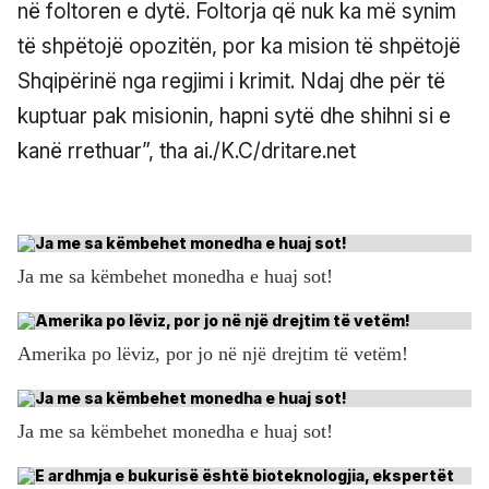
në foltoren e dytë. Foltorja që nuk ka më synim
të shpëtojë opozitën, por ka mision të shpëtojë
Shqipërinë nga regjimi i krimit. Ndaj dhe për të
kuptuar pak misionin, hapni sytë dhe shihni si e
kanë rrethuar”, tha ai./K.C/dritare.net
Ja me sa këmbehet monedha e huaj sot!
Amerika po lëviz, por jo në një drejtim të vetëm!
Ja me sa këmbehet monedha e huaj sot!