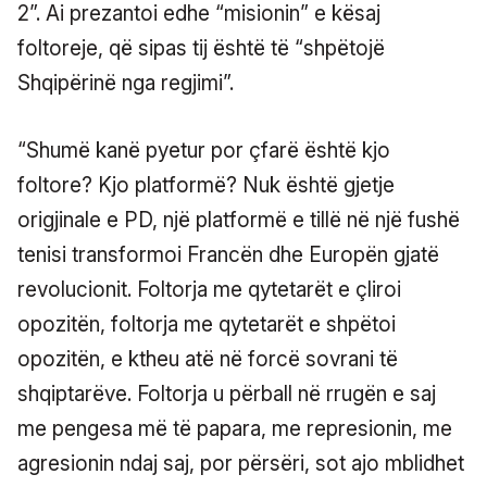
2”. Ai prezantoi edhe “misionin” e kësaj
foltoreje, që sipas tij është të “shpëtojë
Shqipërinë nga regjimi”.
“Shumë kanë pyetur por çfarë është kjo
foltore? Kjo platformë? Nuk është gjetje
origjinale e PD, një platformë e tillë në një fushë
tenisi transformoi Francën dhe Europën gjatë
revolucionit. Foltorja me qytetarët e çliroi
opozitën, foltorja me qytetarët e shpëtoi
opozitën, e ktheu atë në forcë sovrani të
shqiptarëve. Foltorja u përball në rrugën e saj
me pengesa më të papara, me represionin, me
agresionin ndaj saj, por përsëri, sot ajo mblidhet