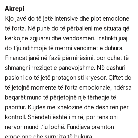
Akrepi
Kjo javë do të jetë intensive dhe plot emocione
të forta. Në punë do të përballeni me situata që
kërkojnë zgjuarsi dhe vendosmëri. Instinkti juaj
do t’ju ndihmojë të merrni vendimet e duhura.
Financat janë në fazë përmirësimi, por duhet të
shmangni rreziqet e panevojshme. Në dashuri
pasioni do të jetë protagonisti kryesor. Çiftet do
të jetojnë momente të forta emocionale, ndërsa
beqarët mund të përjetojnë një tërheqje të
papritur. Kujdes me xhelozinë dhe dëshirën për
kontroll. Shëndeti është i mirë, por tensioni
nervor mund t’ju lodhë. Fundjava premton
emocione dhe surpriza të bukura.