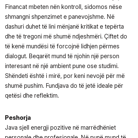
Financat mbeten nën kontroll, sidomos nëse
shmangni shpenzimet e panevojshme. Në
dashuri duhet të lini mënjanë kritikat e tepërta
dhe të tregoni më shumë ndjeshmëri. Çiftet do
të kenë mundësi të forcojnë lidhjen përmes
dialogut. Beqarët mund të njohin një person
interesant në një ambient pune ose studimi.
Shëndeti është i mirë, por keni nevojë për më
shumë pushim. Fundjava do të jetë ideale për
qetësi dhe reflektim.
Peshorja
Java sjell energji pozitive në marrëdhëniet
personale dhe profesionale. Në punë mund të