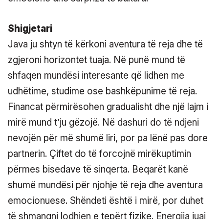
Shigjetari
Java ju shtyn të kërkoni aventura të reja dhe të
zgjeroni horizontet tuaja. Në punë mund të
shfaqen mundësi interesante që lidhen me
udhëtime, studime ose bashkëpunime të reja.
Financat përmirësohen gradualisht dhe një lajm i
mirë mund t’ju gëzojë. Në dashuri do të ndjeni
nevojën për më shumë liri, por pa lënë pas dore
partnerin. Çiftet do të forcojnë mirëkuptimin
përmes bisedave të sinqerta. Beqarët kanë
shumë mundësi për njohje të reja dhe aventura
emocionuese. Shëndeti është i mirë, por duhet
të shmangni lodhjen e tepërt fizike. Energjia juaj