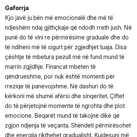
Gaforrja
Kjo javë ju bën më emocionalë dhe më të
ndjeshëm ndaj gjithçkaje që ndodh rreth jush. Në
punë do të vini re përmirësime graduale dhe do
të ndiheni më të sigurt për zgjedhjet tuaja. Disa
çështje të mbetura pezull më në fund mund të
marrin zgjidhje. Financat mbeten të
qëndrueshme, por nuk është momenti për
rreziqe të panevojshme. Në dashuri do të
kërkoni më shumë afërsi dhe sinqeritet. Çiftet
do të përjetojnë momente të ngrohta dhe plot
emocione. Beqarët mund të takojnë dikë që
zgjon ndjenja të veçanta. Shëndeti përmirësohet
dhe energjia rikthehet gradualisht. Kujdesuni më