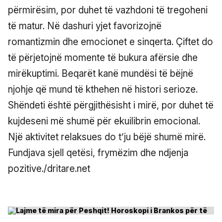
përmirësim, por duhet të vazhdoni të tregoheni
të matur. Në dashuri yjet favorizojnë
romantizmin dhe emocionet e sinqerta. Çiftet do
të përjetojnë momente të bukura afërsie dhe
mirëkuptimi. Beqarët kanë mundësi të bëjnë
njohje që mund të kthehen në histori serioze.
Shëndeti është përgjithësisht i mirë, por duhet të
kujdeseni më shumë për ekuilibrin emocional.
Një aktivitet relaksues do t’ju bëjë shumë mirë.
Fundjava sjell qetësi, frymëzim dhe ndjenja
pozitive./dritare.net