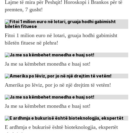
Lajme të mira për Peshqit! Horoskopi i Brankos për të
premten, 7 gusht!
Fitoi 1 milion euro në lotari, gruaja hodhi gabimisht
biletën fituese në plehra!
Ja me sa këmbehet monedha e huaj sot!
Amerika po lëviz, por jo në një drejtim të vetëm!
Ja me sa këmbehet monedha e huaj sot!
E ardhmja e bukurisë është bioteknologjia, ekspertët