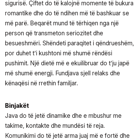
sigurisë. Çiftet do të kalojnë momente të bukura
romantike dhe do të ndihen më të bashkuar se
më parë. Beqarët mund të tërhiqen nga një
person që transmeton seriozitet dhe
besueshmëri. Shëndeti paraqitet i qëndrueshëm,
por duhet t’i kushtoni më shumë rëndësi
pushimit. Një dietë më e ekuilibruar do t’ju japë
më shumë energji. Fundjava sjell relaks dhe
kënaqësi në rrethin familjar.
Binjakët
Java do të jetë dinamike dhe e mbushur me
takime, kontakte dhe mundësi të reja.
Komunikimi do të jetë arma juaj më e fortë dhe