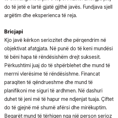
do të jetë e lartë gjatë gjithë javës. Fundjava sjell
argëtim dhe eksperienca të reja.
Bricjapi
Kjo javë kërkon seriozitet dhe përqendrim në
objektivat afatgjata. Në punë do të keni mundësi
të bëni hapa të rëndësishëm drejt suksesit.
Përkushtimi juaj do të shpërblehet dhe mund të
merrni vlerësime të rëndësishme. Financat
paraqiten të qëndrueshme dhe mund të
planifikoni me siguri të ardhmen. Në dashuri
duhet të jeni më të hapur me ndjenjat tuaja. Çiftet
do të gjejnë më shumë afërsi dhe mirëkuptim.
Beqarët mund të tërhiqen nga një person serioz