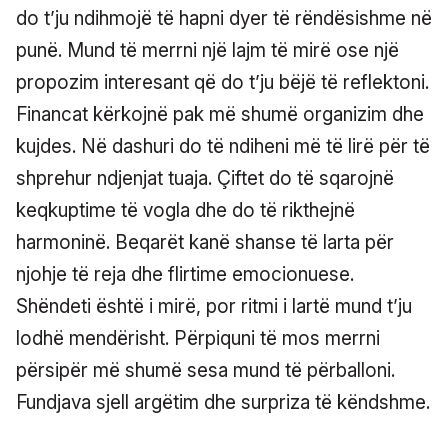
do t’ju ndihmojë të hapni dyer të rëndësishme në
punë. Mund të merrni një lajm të mirë ose një
propozim interesant që do t’ju bëjë të reflektoni.
Financat kërkojnë pak më shumë organizim dhe
kujdes. Në dashuri do të ndiheni më të lirë për të
shprehur ndjenjat tuaja. Çiftet do të sqarojnë
keqkuptime të vogla dhe do të rikthejnë
harmoninë. Beqarët kanë shanse të larta për
njohje të reja dhe flirtime emocionuese.
Shëndeti është i mirë, por ritmi i lartë mund t’ju
lodhë mendërisht. Përpiquni të mos merrni
përsipër më shumë sesa mund të përballoni.
Fundjava sjell argëtim dhe surpriza të këndshme.