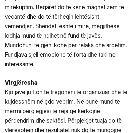
mirëkuptim. Beqarët do të kenë magnetizëm të
veçantë dhe do të tërheqin lehtësisht
vëmendjen. Shëndeti është i mirë, megjithëse
lodhja mund të ndihet në fund të javës.
Mundohuni të gjeni kohë për relaks dhe argëtim.
Fundjava sjell emocione të forta dhe takime
interesante.
Virgjëresha
Kjo javë ju fton të tregoheni të organizuar dhe të
kujdesshëm në çdo veprim. Në punë mund të
merrni përgjegjësi të reja që kërkojnë
përqendrim dhe saktësi. Përpjekjet tuaja do të
vlerësohen dhe rezultatet nuk do të mungojnë.