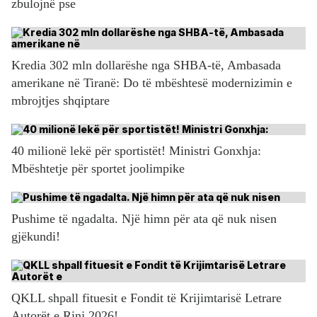
zbulojnë pse
Kredia 302 mln dollarëshe nga SHBA-të, Ambasada
amerikane në Tiranë: Do të mbështesë modernizimin e
mbrojtjes shqiptare
40 milionë lekë për sportistët! Ministri Gonxhja:
Mbështetje për sportet joolimpike
Pushime të ngadalta. Një himn për ata që nuk nisen
gjëkundi!
QKLL shpall fituesit e Fondit të Krijimtarisë Letrare
Autorët e Rinj 2026!