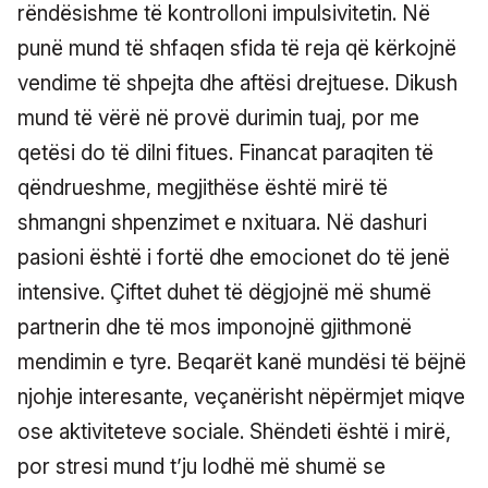
rëndësishme të kontrolloni impulsivitetin. Në
punë mund të shfaqen sfida të reja që kërkojnë
vendime të shpejta dhe aftësi drejtuese. Dikush
mund të vërë në provë durimin tuaj, por me
qetësi do të dilni fitues. Financat paraqiten të
qëndrueshme, megjithëse është mirë të
shmangni shpenzimet e nxituara. Në dashuri
pasioni është i fortë dhe emocionet do të jenë
intensive. Çiftet duhet të dëgjojnë më shumë
partnerin dhe të mos imponojnë gjithmonë
mendimin e tyre. Beqarët kanë mundësi të bëjnë
njohje interesante, veçanërisht nëpërmjet miqve
ose aktiviteteve sociale. Shëndeti është i mirë,
por stresi mund t’ju lodhë më shumë se