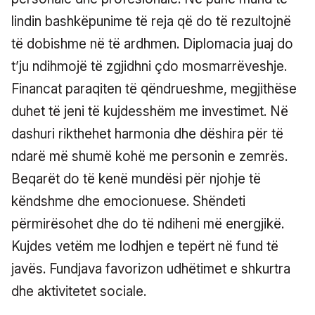
lindin bashkëpunime të reja që do të rezultojnë
të dobishme në të ardhmen. Diplomacia juaj do
t’ju ndihmojë të zgjidhni çdo mosmarrëveshje.
Financat paraqiten të qëndrueshme, megjithëse
duhet të jeni të kujdesshëm me investimet. Në
dashuri rikthehet harmonia dhe dëshira për të
ndarë më shumë kohë me personin e zemrës.
Beqarët do të kenë mundësi për njohje të
këndshme dhe emocionuese. Shëndeti
përmirësohet dhe do të ndiheni më energjikë.
Kujdes vetëm me lodhjen e tepërt në fund të
javës. Fundjava favorizon udhëtimet e shkurtra
dhe aktivitetet sociale.