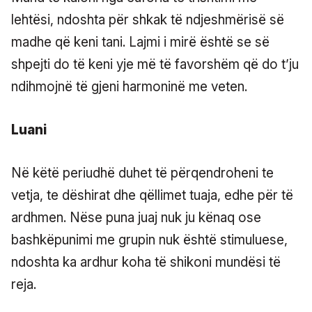
lehtësi, ndoshta për shkak të ndjeshmërisë së
madhe që keni tani. Lajmi i mirë është se së
shpejti do të keni yje më të favorshëm që do t’ju
ndihmojnë të gjeni harmoninë me veten.
Luani
Në këtë periudhë duhet të përqendroheni te
vetja, te dëshirat dhe qëllimet tuaja, edhe për të
ardhmen. Nëse puna juaj nuk ju kënaq ose
bashkëpunimi me grupin nuk është stimuluese,
ndoshta ka ardhur koha të shikoni mundësi të
reja.