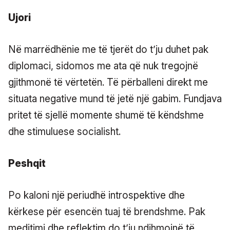
Ujori
Në marrëdhënie me të tjerët do t’ju duhet pak
diplomaci, sidomos me ata që nuk tregojnë
gjithmonë të vërtetën. Të përballeni direkt me
situata negative mund të jetë një gabim. Fundjava
pritet të sjellë momente shumë të këndshme
dhe stimuluese socialisht.
Peshqit
Po kaloni një periudhë introspektive dhe
kërkese për esencën tuaj të brendshme. Pak
meditimi dhe reflektim do t’ju ndihmojnë të