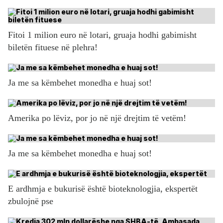
Fitoi 1 milion euro në lotari, gruaja hodhi gabimisht
biletën fituese në plehra!
Ja me sa këmbehet monedha e huaj sot!
Amerika po lëviz, por jo në një drejtim të vetëm!
Ja me sa këmbehet monedha e huaj sot!
E ardhmja e bukurisë është bioteknologjia, ekspertët
zbulojnë pse