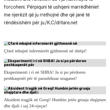
forcoheni. Përpiquni të ushqeni marrëdhëniet
me njerëzit që ju rrethojnë dhe që janë të
rëndësishëm për ju./K.C/dritare.net
Çfarë mbajnë infermierët gjithmonë në shtëpi!
Eksperimenti i ri në SHBA! Ja si po përdoren
peshkaqenët për të parashikuar uraganet!
Aksident tragjik në Greqi! Humbin jetën gruaja shqiptare
dhe djali i saj 24-vjeçar!