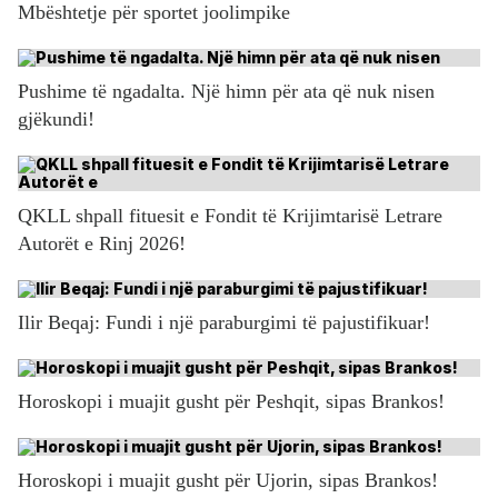
Mbështetje për sportet joolimpike
Pushime të ngadalta. Një himn për ata që nuk nisen
gjëkundi!
QKLL shpall fituesit e Fondit të Krijimtarisë Letrare
Autorët e Rinj 2026!
Ilir Beqaj: Fundi i një paraburgimi të pajustifikuar!
Horoskopi i muajit gusht për Peshqit, sipas Brankos!
Horoskopi i muajit gusht për Ujorin, sipas Brankos!