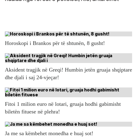
Horoskopi i Brankos për të shtunën, 8 gusht!
Aksident tragjik në Greqi! Humbin jetën gruaja shqiptare
dhe djali i saj 24-vjeçar!
Fitoi 1 milion euro në lotari, gruaja hodhi gabimisht
biletën fituese në plehra!
Ja me sa këmbehet monedha e huaj sot!