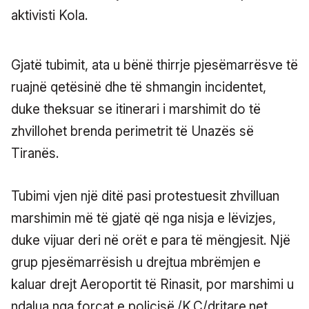
aktivisti Kola.
Gjatë tubimit, ata u bënë thirrje pjesëmarrësve të
ruajnë qetësinë dhe të shmangin incidentet,
duke theksuar se itinerari i marshimit do të
zhvillohet brenda perimetrit të Unazës së
Tiranës.
Tubimi vjen një ditë pasi protestuesit zhvilluan
marshimin më të gjatë që nga nisja e lëvizjes,
duke vijuar deri në orët e para të mëngjesit. Një
grup pjesëmarrësish u drejtua mbrëmjen e
kaluar drejt Aeroportit të Rinasit, por marshimi u
ndalua nga forcat e policisë./K.C/dritare.net