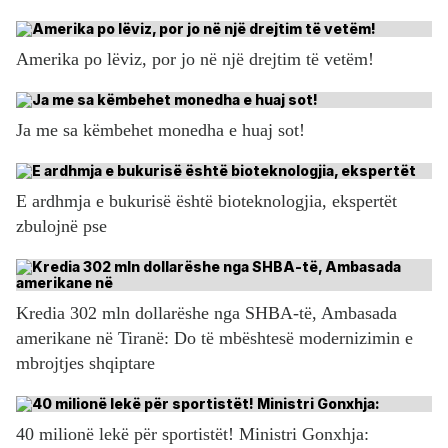
Amerika po lëviz, por jo në një drejtim të vetëm!
Ja me sa këmbehet monedha e huaj sot!
E ardhmja e bukurisë është bioteknologjia, ekspertët
zbulojnë pse
Kredia 302 mln dollarëshe nga SHBA-të, Ambasada
amerikane në Tiranë: Do të mbështesë modernizimin e
mbrojtjes shqiptare
40 milionë lekë për sportistët! Ministri Gonxhja: