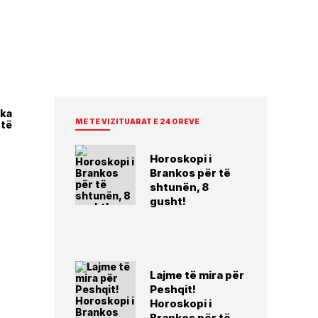
 ka
ME TE VIZITUARAT E 24 OREVE
 të
Horoskopi i
Brankos për të
shtunën, 8
gusht!
Lajme të mira për
Peshqit!
Horoskopi i
Brankos për të