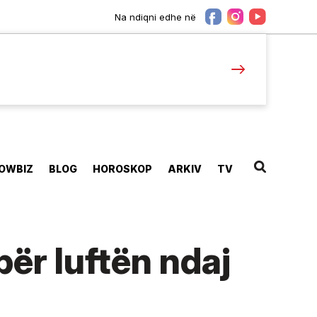
Na ndiqni edhe në
OWBIZ
BLOG
HOROSKOP
ARKIV
TV
për luftën ndaj