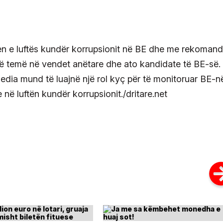
men e luftës kundër korrupsionit në BE dhe me rekoman
ë temë në vendet anëtare dhe ato kandidate të BE-së.
media mund të luajnë një rol kyç për të monitoruar BE-n
në luftën kundër korrupsionit./dritare.net