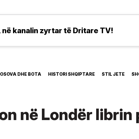
në kanalin zyrtar të Dritare TV!
OSOVA DHE BOTA
HISTORI SHQIPTARE
STIL JETE
SH
n në Londër librin 