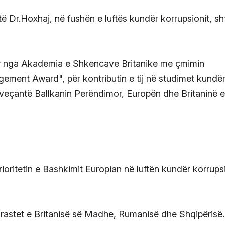
ë Dr.Hoxhaj, në fushën e luftës kundër korrupsionit, sht
uar nga Akademia e Shkencave Britanike me çmimin
gement Award", për kontributin e tij në studimet kundë
të veçantë Ballkanin Perëndimor, Europën dhe Britaninë e
rioritetin e Bashkimit Europian në luftën kundër korrups
a rastet e Britanisë së Madhe, Rumanisë dhe Shqipërisë.