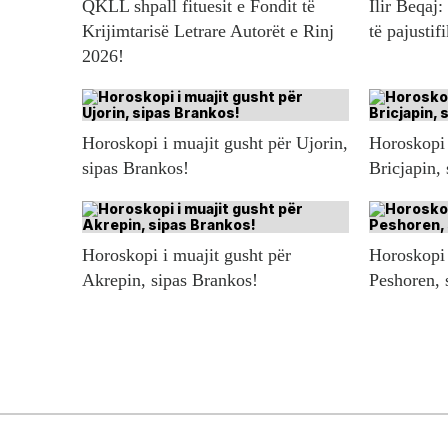
QKLL shpall fituesit e Fondit të
Ilir Beqaj:
Krijimtarisë Letrare Autorët e Rinj
të pajustif
2026!
Horoskopi i muajit gusht për Ujorin,
Horoskopi 
sipas Brankos!
Bricjapin,
Horoskopi i muajit gusht për
Horoskopi 
Akrepin, sipas Brankos!
Peshoren, 