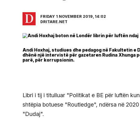
FRIDAY 1 NOVEMBER 2019, 14:02
DRITARE.NET
Andi Hoxhaj, studiues dhe pedagog në Fakultetin e Dr
dhënë një intervistë për gazetaren Rudina Xhunga p
parë, për korrupsionin.
Libri i tij i titulluar "Politikat e BE për luft
shtëpia botuese "Routledge", ndërsa në 2020 
"Dudaj".