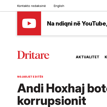
Kontakto redaksinë
English
Na ndiqni në YouTube, 
AKTUALITET
K
NGJARJET E DITËS
Andi Hoxhaj boto
korrupsionit