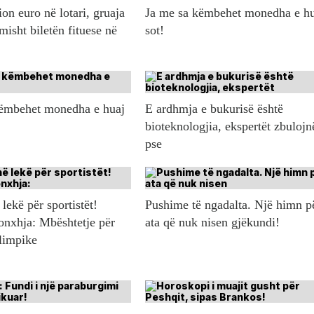
ion euro në lotari, gruaja
Ja me sa këmbehet monedha e h
misht biletën fituese në
sot!
këmbehet monedha e huaj
E ardhmja e bukurisë është
bioteknologjia, ekspertët zbulojn
pse
lekë për sportistët!
Pushime të ngadalta. Një himn p
onxhja: Mbështetje për
ata që nuk nisen gjëkundi!
olimpike