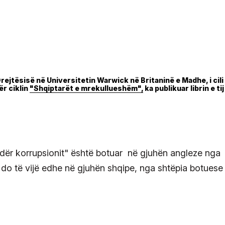
ejtësisë në Universitetin Warwick në Britaninë e Madhe, i cili
ër ciklin
"Shqiptarët e mrekullueshëm",
ka publikuar librin e tij
ën kundër korrupsionit" është botuar në gjuhën angleze nga
do të vijë edhe në gjuhën shqipe, nga shtëpia botuese