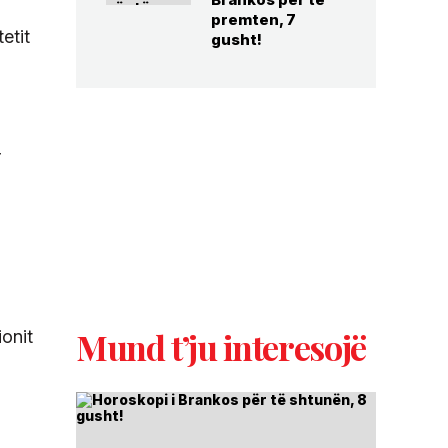
premten, 7
etit
gusht!
r
Mund t’ju interesojë
ionit