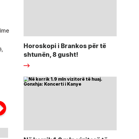
dime
Horoskopi i Brankos për të
ë,
shtunën, 8 gusht!