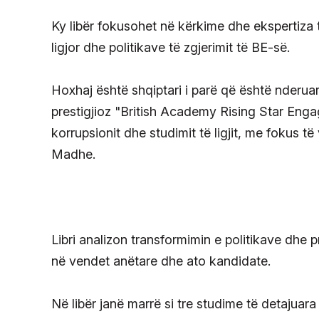
Ky libër fokusohet në kërkime dhe ekspertiza t
ligjor dhe politikave të zgjerimit të BE-së.
Hoxhaj është shqiptari i parë që është nder
prestigjioz "British Academy Rising Star Enga
korrupsionit dhe studimit të ligjit, me fokus 
Madhe.
Libri analizon transformimin e politikave dhe p
në vendet anëtare dhe ato kandidate.
Në libër janë marrë si tre studime të detajuar