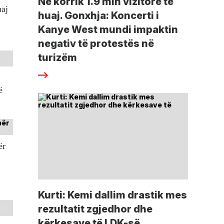
Në korrik 1.9 mln vizitorë të
uaj
huaj. Gonxhja: Koncerti i
Kanye West mundi impaktin
negativ të protestës në
turizëm
ë
ër
Kurti: Kemi dallim drastik mes
rezultatit zgjedhor dhe
kërkesave të LDK-së