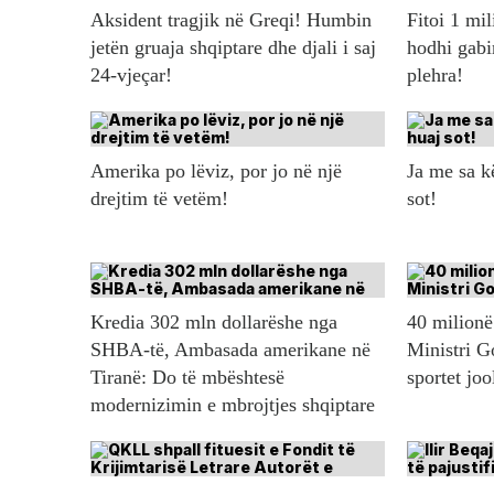
Aksident tragjik në Greqi! Humbin
Fitoi 1 mil
jetën gruaja shqiptare dhe djali i saj
hodhi gabi
24-vjeçar!
plehra!
Amerika po lëviz, por jo në një
Ja me sa 
drejtim të vetëm!
sot!
Kredia 302 mln dollarëshe nga
40 milionë 
SHBA-të, Ambasada amerikane në
Ministri G
Tiranë: Do të mbështesë
sportet jo
modernizimin e mbrojtjes shqiptare