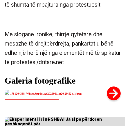
të shumta të mbajtura nga protestuesit.
Me slogane ironike, thirrje qytetare dhe
mesazhe të drejtpërdrejta, pankartat u bënë
edhe një herë një nga elementët më të spikatur
të protestës./dritare.net
1781204338_WhatsAppImage20260611at20.29.52 (1).jpeg