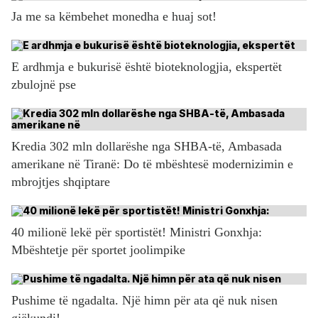
Ja me sa këmbehet monedha e huaj sot!
E ardhmja e bukurisë është bioteknologjia, ekspertët
zbulojnë pse
Kredia 302 mln dollarëshe nga SHBA-të, Ambasada
amerikane në Tiranë: Do të mbështesë modernizimin e
mbrojtjes shqiptare
40 milionë lekë për sportistët! Ministri Gonxhja:
Mbështetje për sportet joolimpike
Pushime të ngadalta. Një himn për ata që nuk nisen
gjëkundi!