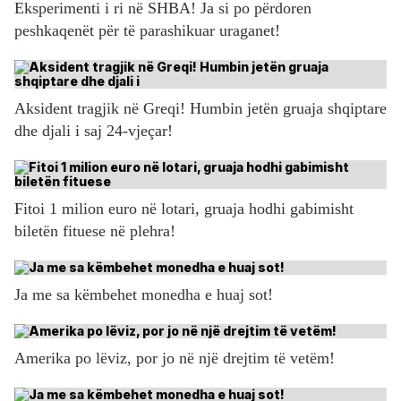
Eksperimenti i ri në SHBA! Ja si po përdoren
peshkaqenët për të parashikuar uraganet!
Aksident tragjik në Greqi! Humbin jetën gruaja shqiptare
dhe djali i saj 24-vjeçar!
Fitoi 1 milion euro në lotari, gruaja hodhi gabimisht
biletën fituese në plehra!
Ja me sa këmbehet monedha e huaj sot!
Amerika po lëviz, por jo në një drejtim të vetëm!