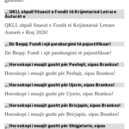
QKLL shpall fituesit e Fondit të Krijimtarisë Letrare
Autorët e Rinj 2026!
Ilir Beqaj: Fundi i një paraburgimi të pajustifikuar!
Horoskopi i muajit gusht për Peshqit, sipas Brankos!
Horoskopi i muajit gusht për Ujorin, sipas Brankos!
Horoskopi i muajit gusht për Bricjapin, sipas Brankos!