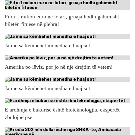
Fitoi 1 milion euro në lotari, gruaja hodhi gabimisht
biletën fituese në plehra!
Ja me sa këmbehet monedha e huaj sot!
Amerika po lëviz, por jo në një drejtim të vetëm!
Ja me sa këmbehet monedha e huaj sot!
E ardhmja e bukurisë është bioteknologjia, ekspertët
zbulojnë pse