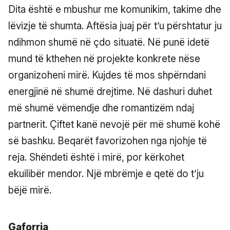
Dita është e mbushur me komunikim, takime dhe
lëvizje të shumta. Aftësia juaj për t’u përshtatur ju
ndihmon shumë në çdo situatë. Në punë idetë
mund të kthehen në projekte konkrete nëse
organizoheni mirë. Kujdes të mos shpërndani
energjinë në shumë drejtime. Në dashuri duhet
më shumë vëmendje dhe romantizëm ndaj
partnerit. Çiftet kanë nevojë për më shumë kohë
së bashku. Beqarët favorizohen nga njohje të
reja. Shëndeti është i mirë, por kërkohet
ekuilibër mendor. Një mbrëmje e qetë do t’ju
bëjë mirë.
Gaforrja