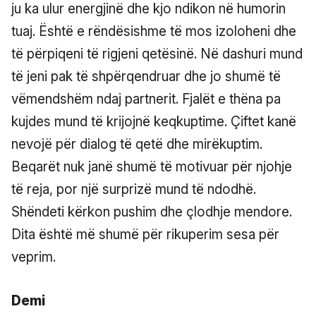
ju ka ulur energjinë dhe kjo ndikon në humorin
tuaj. Është e rëndësishme të mos izoloheni dhe
të përpiqeni të rigjeni qetësinë. Në dashuri mund
të jeni pak të shpërqendruar dhe jo shumë të
vëmendshëm ndaj partnerit. Fjalët e thëna pa
kujdes mund të krijojnë keqkuptime. Çiftet kanë
nevojë për dialog të qetë dhe mirëkuptim.
Beqarët nuk janë shumë të motivuar për njohje
të reja, por një surprizë mund të ndodhë.
Shëndeti kërkon pushim dhe çlodhje mendore.
Dita është më shumë për rikuperim sesa për
veprim.
Demi