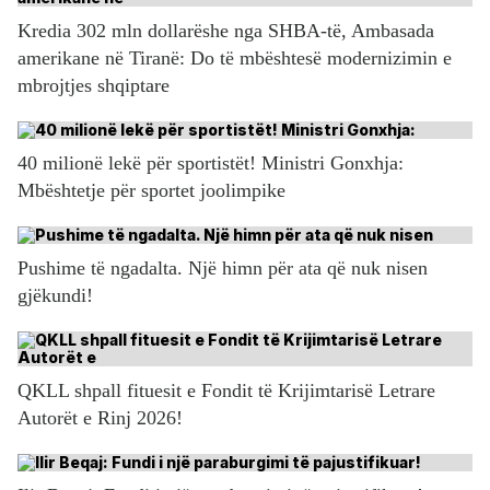
Kredia 302 mln dollarëshe nga SHBA-të, Ambasada
amerikane në Tiranë: Do të mbështesë modernizimin e
mbrojtjes shqiptare
40 milionë lekë për sportistët! Ministri Gonxhja:
Mbështetje për sportet joolimpike
Pushime të ngadalta. Një himn për ata që nuk nisen
gjëkundi!
QKLL shpall fituesit e Fondit të Krijimtarisë Letrare
Autorët e Rinj 2026!