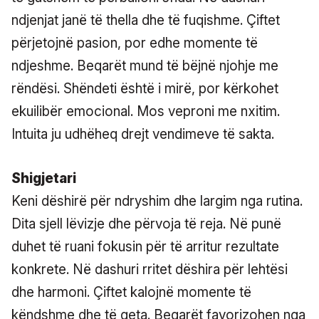
ndjenjat janë të thella dhe të fuqishme. Çiftet
përjetojnë pasion, por edhe momente të
ndjeshme. Beqarët mund të bëjnë njohje me
rëndësi. Shëndeti është i mirë, por kërkohet
ekuilibër emocional. Mos veproni me nxitim.
Intuita ju udhëheq drejt vendimeve të sakta.
Shigjetari
Keni dëshirë për ndryshim dhe largim nga rutina.
Dita sjell lëvizje dhe përvoja të reja. Në punë
duhet të ruani fokusin për të arritur rezultate
konkrete. Në dashuri rritet dëshira për lehtësi
dhe harmoni. Çiftet kalojnë momente të
këndshme dhe të qeta. Beqarët favorizohen nga