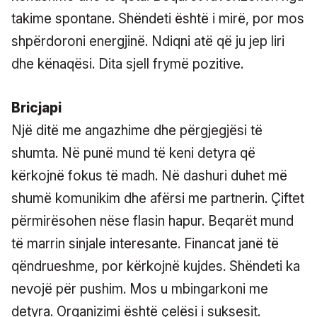
takime spontane. Shëndeti është i mirë, por mos
shpërdoroni energjinë. Ndiqni atë që ju jep liri
dhe kënaqësi. Dita sjell frymë pozitive.
Bricjapi
Një ditë me angazhime dhe përgjegjësi të
shumta. Në punë mund të keni detyra që
kërkojnë fokus të madh. Në dashuri duhet më
shumë komunikim dhe afërsi me partnerin. Çiftet
përmirësohen nëse flasin hapur. Beqarët mund
të marrin sinjale interesante. Financat janë të
qëndrueshme, por kërkojnë kujdes. Shëndeti ka
nevojë për pushim. Mos u mbingarkoni me
detyra. Organizimi është çelësi i suksesit.