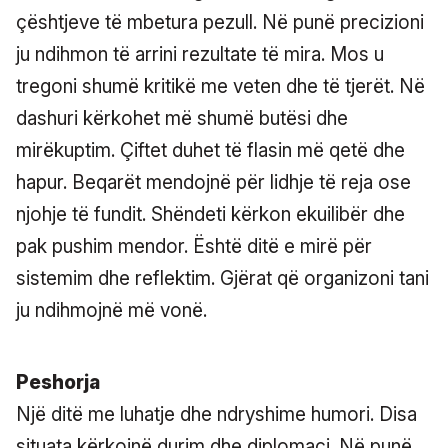
çështjeve të mbetura pezull. Në punë precizioni
ju ndihmon të arrini rezultate të mira. Mos u
tregoni shumë kritikë me veten dhe të tjerët. Në
dashuri kërkohet më shumë butësi dhe
mirëkuptim. Çiftet duhet të flasin më qetë dhe
hapur. Beqarët mendojnë për lidhje të reja ose
njohje të fundit. Shëndeti kërkon ekuilibër dhe
pak pushim mendor. Është ditë e mirë për
sistemim dhe reflektim. Gjërat që organizoni tani
ju ndihmojnë më vonë.
Peshorja
Një ditë me luhatje dhe ndryshime humori. Disa
situata kërkojnë durim dhe diplomaci. Në punë