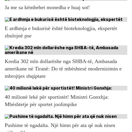
Ja me sa këmbehet monedha e huaj sot!
E ardhmja e bukurisë është bioteknologjia, ekspertët
zbulojnë pse
Kredia 302 mln dollarëshe nga SHBA-të, Ambasada
amerikane në Tiranë: Do të mbështesë modernizimin e
mbrojtjes shqiptare
40 milionë lekë për sportistët! Ministri Gonxhja:
Mbështetje për sportet joolimpike
Pushime të ngadalta. Një himn për ata që nuk nisen