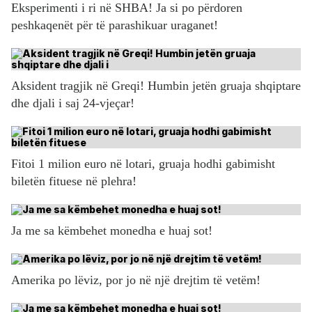
Eksperimenti i ri në SHBA! Ja si po përdoren
peshkaqenët për të parashikuar uraganet!
Aksident tragjik në Greqi! Humbin jetën gruaja shqiptare
dhe djali i saj 24-vjeçar!
Fitoi 1 milion euro në lotari, gruaja hodhi gabimisht
biletën fituese në plehra!
Ja me sa këmbehet monedha e huaj sot!
Amerika po lëviz, por jo në një drejtim të vetëm!