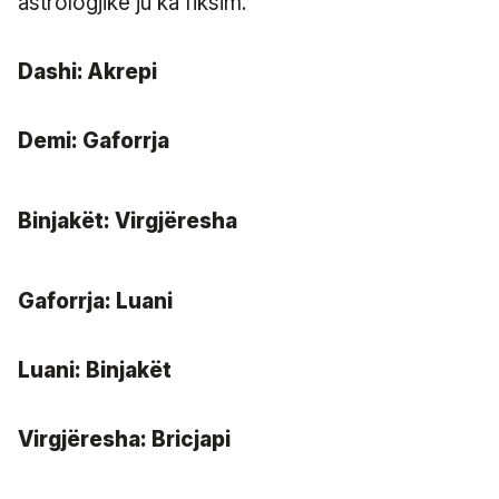
astrologjike ju ka fiksim.
Dashi: Akrepi
Demi: Gaforrja
Binjakët: Virgjëresha
Gaforrja: Luani
Luani: Binjakët
Virgjëresha: Bricjapi