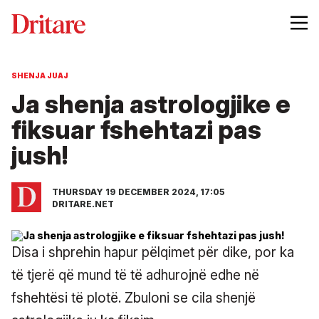
SHENJA JUAJ
Ja shenja astrologjike e
fiksuar fshehtazi pas
jush!
THURSDAY 19 DECEMBER 2024, 17:05
DRITARE.NET
Disa i shprehin hapur pëlqimet për dike, por ka
të tjerë që mund të të adhurojnë edhe në
fshehtësi të plotë. Zbuloni se cila shenjë