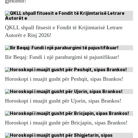
gjëkundi!
QKLL shpall fituesit e Fondit të Krijimtarisë Letrare
Autorët e Rinj 2026!
Ilir Beqaj: Fundi i një paraburgimi të pajustifikuar!
Horoskopi i muajit gusht për Peshqit, sipas Brankos!
Horoskopi i muajit gusht për Ujorin, sipas Brankos!
Horoskopi i muajit gusht për Bricjapin, sipas Brankos!