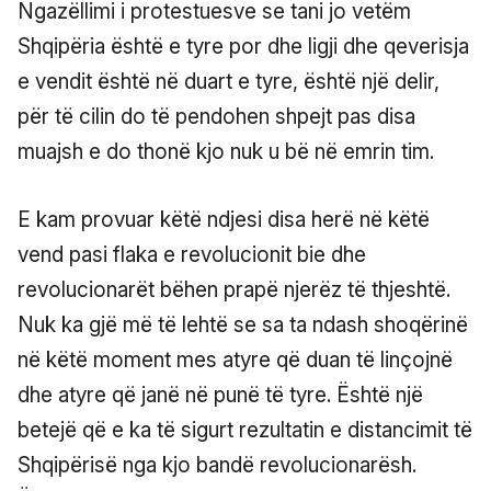
Ngazëllimi i protestuesve se tani jo vetëm
Shqipëria është e tyre por dhe ligji dhe qeverisja
e vendit është në duart e tyre, është një delir,
për të cilin do të pendohen shpejt pas disa
muajsh e do thonë kjo nuk u bë në emrin tim.
E kam provuar këtë ndjesi disa herë në këtë
vend pasi flaka e revolucionit bie dhe
revolucionarët bëhen prapë njerëz të thjeshtë.
Nuk ka gjë më të lehtë se sa ta ndash shoqërinë
në këtë moment mes atyre që duan të linçojnë
dhe atyre që janë në punë të tyre. Është një
betejë që e ka të sigurt rezultatin e distancimit të
Shqipërisë nga kjo bandë revolucionarësh.