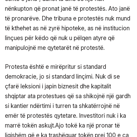
nënkupton që pronat janë të protestës. Ato janë
të pronarëve. Dhe tribuna e protestës nuk mund
të kthehet as në zyrë hipoteke, as në institucion
linçues për këdo që nuk u pëlqen atyre që
manipulojnë me qytetarët në protestë.
Protesta është e mirëpritur si standard
demokracie, jo si standard linçimi. Nuk di se
çfarë leksioni i japin biznesit dhe kapitalit
shqiptar ata protestues që sa shikojnë një gardh
si kantier ndërtimi i turren ta shkatërrojnë në
emër të protestës qytetare. Investitori nuk i ka
marrë tokën askujt.Ajo tokë ka një pronar të
ligjshëm që e ka trashëguar tokën prej 100 e ca