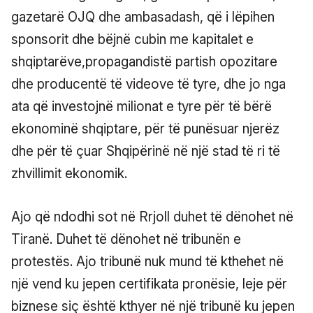
gazetarë OJQ dhe ambasadash, që i lëpihen
sponsorit dhe bëjnë cubin me kapitalet e
shqiptarëve,propagandistë partish opozitare
dhe producentë të videove të tyre, dhe jo nga
ata që investojnë milionat e tyre për të bërë
ekonominë shqiptare, për të punësuar njerëz
dhe për të çuar Shqipërinë në një stad të ri të
zhvillimit ekonomik.
Ajo që ndodhi sot në Rrjoll duhet të dënohet në
Tiranë. Duhet të dënohet në tribunën e
protestës. Ajo tribunë nuk mund të kthehet në
një vend ku jepen certifikata pronësie, leje për
biznese siç është kthyer në një tribunë ku jepen