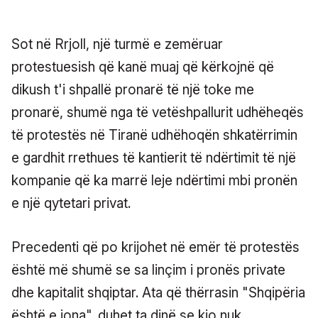
Sot në Rrjoll, një turmë e zemëruar
protestuesish që kanë muaj që kërkojnë që
dikush t'i shpallë pronarë të një toke me
pronarë, shumë nga të vetëshpallurit udhëheqës
të protestës në Tiranë udhëhoqën shkatërrimin
e gardhit rrethues të kantierit të ndërtimit të një
kompanie që ka marrë leje ndërtimi mbi pronën
e një qytetari privat.
Precedenti që po krijohet në emër të protestës
është më shumë se sa linçim i pronës private
dhe kapitalit shqiptar. Ata që thërrasin "Shqipëria
është e jona", duhet ta dinë se kjo nuk