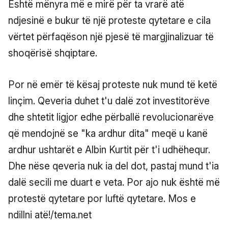
Është mënyra më e mirë për ta vrarë atë
ndjesinë e bukur të një proteste qytetare e cila
vërtet përfaqëson një pjesë të margjinalizuar të
shoqërisë shqiptare.
Por në emër të kësaj proteste nuk mund të ketë
linçim. Qeveria duhet t'u dalë zot investitorëve
dhe shtetit ligjor edhe përballë revolucionarëve
që mendojnë se "ka ardhur dita" meqë u kanë
ardhur ushtarët e Albin Kurtit për t'i udhëhequr.
Dhe nëse qeveria nuk ia del dot, pastaj mund t'ia
dalë secili me duart e veta. Por ajo nuk është më
protestë qytetare por luftë qytetare. Mos e
ndillni atë!/tema.net