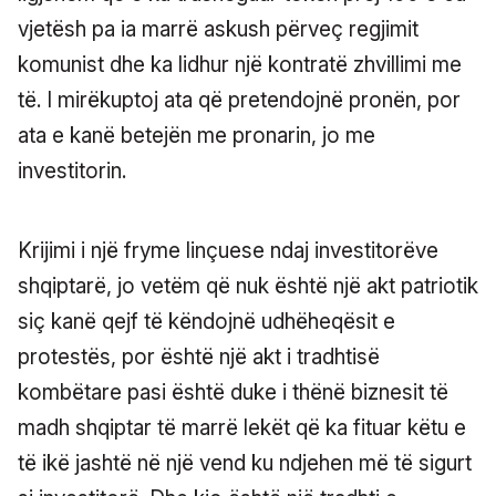
vjetësh pa ia marrë askush përveç regjimit
komunist dhe ka lidhur një kontratë zhvillimi me
të. I mirëkuptoj ata që pretendojnë pronën, por
ata e kanë betejën me pronarin, jo me
investitorin.
Krijimi i një fryme linçuese ndaj investitorëve
shqiptarë, jo vetëm që nuk është një akt patriotik
siç kanë qejf të këndojnë udhëheqësit e
protestës, por është një akt i tradhtisë
kombëtare pasi është duke i thënë biznesit të
madh shqiptar të marrë lekët që ka fituar këtu e
të ikë jashtë në një vend ku ndjehen më të sigurt