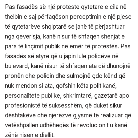
Pas fasadës së një proteste qytetare e cila në
thelbin e saj përfaqëson perceptimin e një pjese
të qytetarëve shqiptarë se janë të përjashtuar
nga qeverisja, kanë nisur të shfaqen shenjat e
para të linçimit publik në emër të protestës. Pas
fasadës së atyre që u japin lule policëve në
bulevard, kanë nisur të shfaqen ata që dhunojnë
pronën dhe policin dhe sulmojnë çdo kënd që
nuk mendon si ata, qofshin këta politikanë,
personalitete publike, shkrimtarë, gazetarë apo
profesionistë të suksesshëm, që duket sikur
dështakëve dhe njerëzve gjysmë të realizuar që
vetëshpallen udhëheqës të revolucionit u kanë
zënë hisen e diellit.