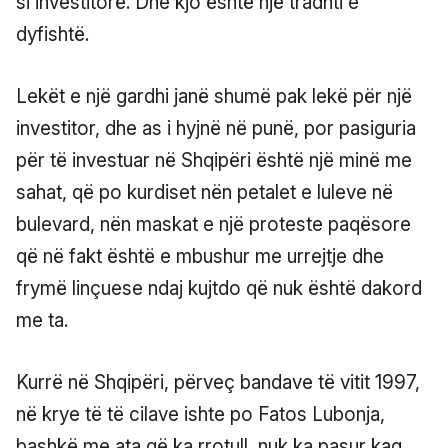
si investitorë. Dhe kjo është një tradhti e
dyfishtë.
Lekët e një gardhi janë shumë pak lekë për një
investitor, dhe as i hyjnë në punë, por pasiguria
për të investuar në Shqipëri është një minë me
sahat, që po kurdiset nën petalet e luleve në
bulevard, nën maskat e një proteste paqësore
që në fakt është e mbushur me urrejtje dhe
frymë linçuese ndaj kujtdo që nuk është dakord
me ta.
Kurrë në Shqipëri, përveç bandave të vitit 1997,
në krye të të cilave ishte po Fatos Lubonja,
bashkë me ata që ka rrotull, nuk ka pasur kaq