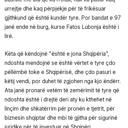
urrejtje dhe kaq përpjekje për të frikësuar
gjithkund që është kundër tyre. Por bandat e 97
janë ende në burg, kurse Fatos Lubonja është i
lirë.
Këta që këndojnë "është e jona Shqipëria",
ndoshta mendojnë se është vërtet e tyre çdo
pëllëmbë toke e Shqipërisë, dhe çdo pasuri e
këtij vendi, por duhet të zgjohen nga kjo ëndërr.
Ata janë pronarë vetëm të zemërimit të tyre që
ndoshta është i drejtë deri aty ku kthehet në
linçim dhe shkatërrim për pronën e tjetrit, për
biznesin shqiptar dhe mbi të gjitha për sigurinë
juridike për të investuar në Shqipëri.