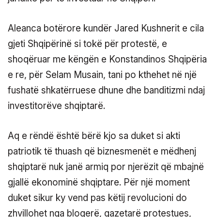
Aleanca botërore kundër Jared Kushnerit e cila
gjeti Shqipërinë si tokë për protestë, e
shoqëruar me këngën e Konstandinos Shqipëria
e re, për Selam Musain, tani po kthehet në një
fushatë shkatërruese dhune dhe banditizmi ndaj
investitorëve shqiptarë.
Aq e rëndë është bërë kjo sa duket si akti
patriotik të thuash që biznesmenët e mëdhenj
shqiptarë nuk janë armiq por njerëzit që mbajnë
gjallë ekonominë shqiptare. Për një moment
duket sikur ky vend pas këtij revolucioni do
zhvillohet nga blogerë, gazetarë protestues,