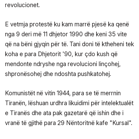
revolucionet.
E vetmja protestë ku kam marrë pjesë ka qenë
nga 9 deri më 11 dhjetor 1990 dhe keni 35 vite
që na bëni gjyqin për të. Tani doni të ktheheni tek
koha e para Dhjetorit '90, kur çdo kush që
mendonte ndryshe nga revolucioni linçohej,
shpronësohej dhe ndoshta pushkatohej.
Komunistët në vitin 1944, para se të merrnin
Tiranën, lëshuan urdhra likuidimi për intelektualët
e Tiranës dhe ata pak gazetarë që ishin dhe i
vranë të gjithë para 29 Nëntoritnë kafe "Kursal".