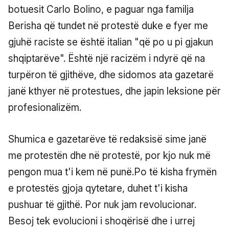
botuesit Carlo Bolino, e paguar nga familja
Berisha që tundet në protestë duke e fyer me
gjuhë raciste se është italian "që po u pi gjakun
shqiptarëve". Është një racizëm i ndyrë që na
turpëron të gjithëve, dhe sidomos ata gazetarë
janë kthyer në protestues, dhe japin leksione për
profesionalizëm.
Shumica e gazetarëve të redaksisë sime janë
me protestën dhe në protestë, por kjo nuk më
pengon mua t'i kem në punë.Po të kisha frymën
e protestës gjoja qytetare, duhet t'i kisha
pushuar të gjithë. Por nuk jam revolucionar.
Besoj tek evolucioni i shoqërisë dhe i urrej