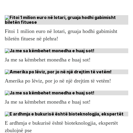
Fitoi 1 milion euro në lotari, gruaja hodhi gabimisht
biletën fituese në plehra!
Ja me sa këmbehet monedha e huaj sot!
Amerika po lëviz, por jo në një drejtim të vetëm!
Ja me sa këmbehet monedha e huaj sot!
E ardhmja e bukurisë është bioteknologjia, ekspertët
zbulojnë pse