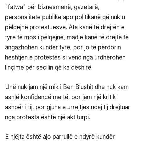
"fatwa" për biznesmenë, gazetarë,
personalitete publike apo politikanë që nuk u
pëlqejnë protestuesve. Ata kanë të drejtën e
tyre të mos i pëlqejnë, madje kanë të drejtë të
angazhohen kundër tyre, por jo të përdorin
heshtjen e protestës si vend nga urdhërohen
linçime për secilin që ka dëshirë.
Unë nuk jam një mik i Ben Blushit dhe nuk kam
asnjë konfidencë me të, por jam një kritik i
ashpër i tij, por gjuha e urrejtjes ndaj tij drejtuar
nga protesta është një akt turpi.
E njëjta është ajo parrullë e ndyrë kundër