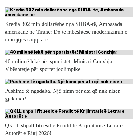
Kredia 302 mln dollarëshe nga SHBA-të, Ambasada
amerikane në Tiranë: Do të mbështesë modernizimin e
mbrojtjes shqiptare
40 milionë lekë për sportistët! Ministri Gonxhja:
Mbështetje për sportet joolimpike
Pushime të ngadalta. Një himn për ata që nuk nisen
gjëkundi!
QKLL shpall fituesit e Fondit të Krijimtarisë Letrare
Autorët e Rinj 2026!