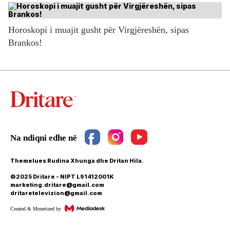
Horoskopi i muajit gusht për Virgjëreshën, sipas
Brankos!
Themelues Rudina Xhunga dhe Dritan Hila.
©2025 Dritare - NIPT L91412001K
marketing.dritare@gmail.com
dritaretelevizion@gmail.com
Created & Monetized by