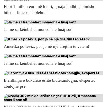
Fitoi 1 milion euro në lotari, gruaja hodhi gabimisht
biletën fituese në plehra!
Ja me sa këmbehet monedha e huaj sot!
Amerika po lëviz, por jo në një drejtim të vetëm!
Ja me sa këmbehet monedha e huaj sot!
E ardhmja e bukurisë është bioteknologjia, ekspertët
zbulojnë pse
Kredia 302 mln dollarëshe nga SHBA-të, Ambasada