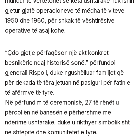
mundur të vërtetohet se këta ushtarakë nuk ishin
gjetur gjatë operacioneve të mëdha të viteve
1950 dhe 1960, për shkak të vështirësive
operative të asaj kohe.
“Çdo gjetje përfaqëson një akt konkret
besnikërie ndaj historisë sonë,” përfundoi
gjenerali Rispoli, duke ngushëlluar familjet që
për dekada të tëra jetuan në pasiguri për fatin e
të afërmve të tyre.
Në përfundim të ceremonisë, 27 të rënët u
përcollën në banesën e përhershme me
nderime ushtarake, duke u rikthyer simbolikisht
në shtëpitë dhe komunitetet e tyre.