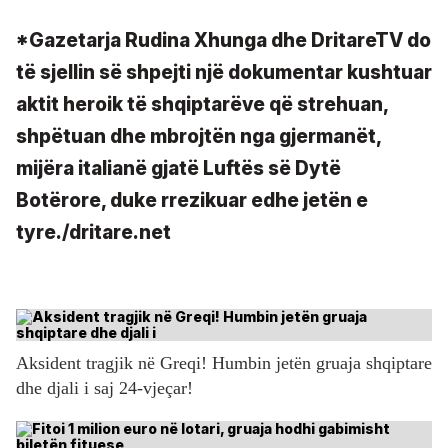
*Gazetarja Rudina Xhunga dhe DritareTV do
të sjellin së shpejti një dokumentar kushtuar
aktit heroik të shqiptarëve që strehuan,
shpëtuan dhe mbrojtën nga gjermanët,
mijëra italianë gjatë Luftës së Dytë
Botërore, duke rrezikuar edhe jetën e
tyre./dritare.net
Aksident tragjik në Greqi! Humbin jetën gruaja shqiptare
dhe djali i saj 24-vjeçar!