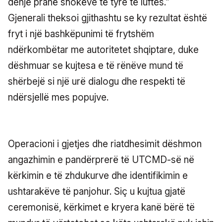
denjë pranë shokëve të tyre të luftës.”
Gjenerali theksoi gjithashtu se ky rezultat është
fryt i një bashkëpunimi të frytshëm
ndërkombëtar me autoritetet shqiptare, duke
dëshmuar se kujtesa e të rënëve mund të
shërbejë si një urë dialogu dhe respekti të
ndërsjellë mes popujve.
Operacioni i gjetjes dhe riatdhesimit dëshmon
angazhimin e pandërprerë të UTCMD-së në
kërkimin e të zhdukurve dhe identifikimin e
ushtarakëve të panjohur. Siç u kujtua gjatë
ceremonisë, kërkimet e kryera kanë bërë të