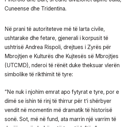
Cuneense dhe Tridentina.
Në prani të autoriteteve më të larta civile,
ushtarake dhe fetare, gjenerali i korpusit të
ushtrisë Andrea Rispoli, drejtues i Zyrës për
Mbrojtjen e Kulturës dhe Kujtesës së Mbrojtjes
(UTCMD), nderoi të rënët duke theksuar vlerën
simbolike të rikthimit të tyre:
“Ne nuk i njohim emrat apo fytyrat e tyre, por e
dimë se ishin të rinj të thirrur për t’i shërbyer
vendit në momentin më dramatik të historisë
sonë. Sot, më në fund, ata marrin një varrim të