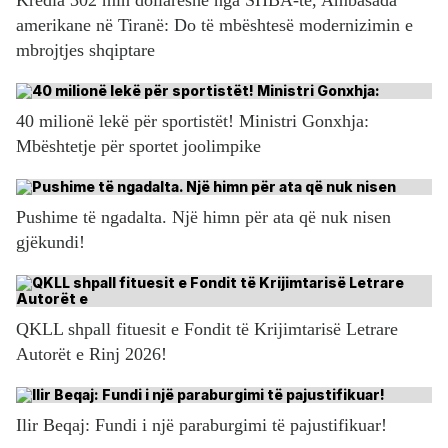
amerikane në Tiranë: Do të mbështesë modernizimin e
mbrojtjes shqiptare
40 milionë lekë për sportistët! Ministri Gonxhja:
Mbështetje për sportet joolimpike
Pushime të ngadalta. Një himn për ata që nuk nisen
gjëkundi!
QKLL shpall fituesit e Fondit të Krijimtarisë Letrare
Autorët e Rinj 2026!
Ilir Beqaj: Fundi i një paraburgimi të pajustifikuar!