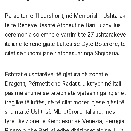
Paraditen e 11 qershorit, në Memorialin Ushtarak
të të Rënëve Jashtë Atdheut në Bari, u zhvillua
ceremonia solemne e varrimit të 27 ushtarakëve
italianë të rënë gjatë Luftës së Dytë Botërore, të
cilët së fundmi janë riatdhesuar nga Shqipëria.
Eshtrat e ushtarëve, të gjetura në zonat e
Dragotit, Përmetit dhe Radatit, u kthyen në Itali
pas më shumë se tetëdhjetë vjetësh nga ngjarjet
tragjike të luftës, në të cilat morën pjesë njësi të
shumta të Ushtrisë Mbretërore Italiane, mes
tyre Divizionet e Këmbësorisë Venezia, Perugia,
Pinerolo dhe Bari, si edhe divizionet alpine Julia,