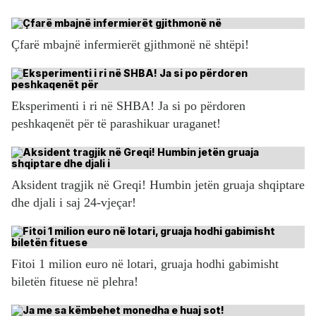
Çfarë mbajnë infermierët gjithmonë në shtëpi!
Eksperimenti i ri në SHBA! Ja si po përdoren
peshkaqenët për të parashikuar uraganet!
Aksident tragjik në Greqi! Humbin jetën gruaja shqiptare
dhe djali i saj 24-vjeçar!
Fitoi 1 milion euro në lotari, gruaja hodhi gabimisht
biletën fituese në plehra!