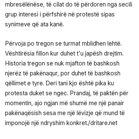
mbresëlënëse, të cilat do të përdoren nga secili
grup interesi i përfshirë në protestë sipas
synimeve që ata kanë.
Përvoja po tregon se turmat mblidhen lehtë.
Vështirësia fillon kur duhet t'u japësh drejtim.
Historia tregon se nuk mjafton të bashkosh
njerëz të pakënaqur, por duhet të bashkosh
qëllimet e tyre. Deri tani kjo është pika ku
protesta duket se ngec. Prandaj, të paktën për
momentin, ajo ngjan më shumë me një panair
pakënaqësish sesa me një lëvizje që mund të
imponojë një ndryshim konkret./dritare.net