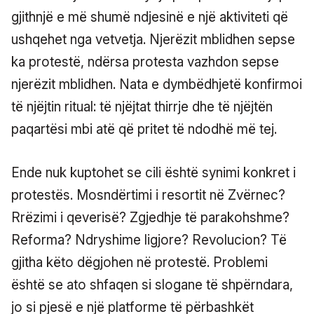
gjithnjë e më shumë ndjesinë e një aktiviteti që
ushqehet nga vetvetja. Njerëzit mblidhen sepse
ka protestë, ndërsa protesta vazhdon sepse
njerëzit mblidhen. Nata e dymbëdhjetë konfirmoi
të njëjtin ritual: të njëjtat thirrje dhe të njëjtën
paqartësi mbi atë që pritet të ndodhë më tej.
Ende nuk kuptohet se cili është synimi konkret i
protestës. Mosndërtimi i resortit në Zvërnec?
Rrëzimi i qeverisë? Zgjedhje të parakohshme?
Reforma? Ndryshime ligjore? Revolucion? Të
gjitha këto dëgjohen në protestë. Problemi
është se ato shfaqen si slogane të shpërndara,
jo si pjesë e një platforme të përbashkët