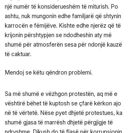
një numër të konsiderueshëm të miturish. Po
ashtu, nuk mungonin edhe familjarë që shtynin
karrocën e fëmijëve. Kishte edhe njerëz që të
krijonin përshtypjen se ndodheshin aty më
shumë për atmosferën sesa për ndonjë kauzë
të caktuar.
Mendoj se këtu qëndron problemi.
Sa më shumë e vëzhgon protestën, aq më e
vështirë bëhet të kuptosh se çfarë kërkon ajo
në të vërtetë. Nëse pyet dhjetë protestues, ka
shumë gjasa të marrësh dhjetë përgjigje të
ndryshme. Dikush do të flasë për korrupsionin.