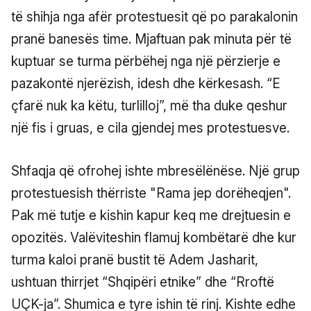
të shihja nga afër protestuesit që po parakalonin
pranë banesës time. Mjaftuan pak minuta për të
kuptuar se turma përbëhej nga një përzierje e
pazakontë njerëzish, idesh dhe kërkesash. “E
çfarë nuk ka këtu, turlilloj”, më tha duke qeshur
një fis i gruas, e cila gjendej mes protestuesve.
Shfaqja që ofrohej ishte mbresëlënëse. Një grup
protestuesish thërriste "Rama jep dorëheqjen".
Pak më tutje e kishin kapur keq me drejtuesin e
opozitës. Valëviteshin flamuj kombëtarë dhe kur
turma kaloi pranë bustit të Adem Jasharit,
ushtuan thirrjet “Shqipëri etnike” dhe “Rroftë
UÇK-ja”. Shumica e tyre ishin të rinj. Kishte edhe