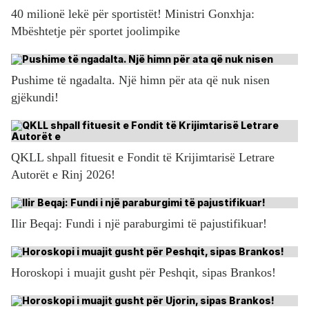
40 milionë lekë për sportistët! Ministri Gonxhja:
Mbështetje për sportet joolimpike
Pushime të ngadalta. Një himn për ata që nuk nisen
gjëkundi!
QKLL shpall fituesit e Fondit të Krijimtarisë Letrare
Autorët e Rinj 2026!
Ilir Beqaj: Fundi i një paraburgimi të pajustifikuar!
Horoskopi i muajit gusht për Peshqit, sipas Brankos!