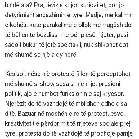
bindë ata? Pra, lëvizja krijon kuriozitet, por jo
detyrimisht angazhimin e tyre. Madje, me kalimin
e kohës, këto parakalime e bllokime rrugësh do
të bëhen të bezdisshme për pjesën tjetër, pasi
sado i bukur të jetë spektakli, nuk shikohet dot
më shumë se një a dy herë.
Kësisoj, nëse një protestë fillon të perceptohet
më shumë si show sesa si një mjet presioni
politik, ajo e humbet funksionin e saj kryesor.
Njerëzit do të vazhdojë të mblidhen edhe disa
ditë. Bazuar në moshën e re të protestuesve,
kreativitetit e përdorimit të rrjeteve sociale prej
tyre, protesta do të vazhdojë të prodhojë pamje