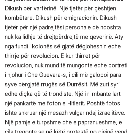
Dikush për varfërinë. Një tjetër për çështjen
kombëtare. Dikush për emigracionin. Dikush
tjetër për një padrejtësi personale që ndoshta
nuk ka lidhje të drejtpërdrejtë me qeverinë. Aty
nga fundi i kolonës së gjatë dëgjoheshin edhe
thirrje për revolucion. E kur thirret për
revolucion, nuk mund të mungonte edhe portreti
i njohur i Che Guevara-s, i cili më galopoi para
syve përgjatë rrugës së Durrësit. Më zuri syri
edhe diçka që të trondiste. Një i ri mbante lart
një pankartë me foton e Hitlerit. Poshtë fotos
ishte shkruar një mesazh vulgar ndaj izraelitëve.
Një pamje e turpshme dhe e papranueshme, e
cila tregonte se në këtë protestë po gjejnë vend