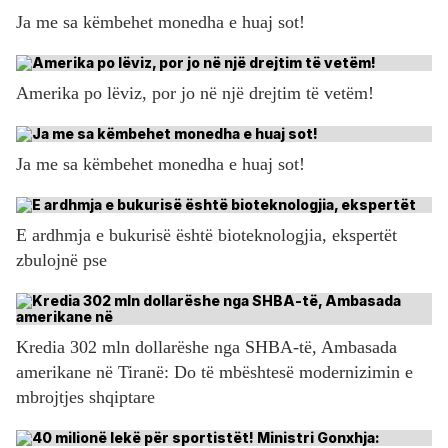
Ja me sa këmbehet monedha e huaj sot!
Amerika po lëviz, por jo në një drejtim të vetëm!
Ja me sa këmbehet monedha e huaj sot!
E ardhmja e bukurisë është bioteknologjia, ekspertët
zbulojnë pse
Kredia 302 mln dollarëshe nga SHBA-të, Ambasada
amerikane në Tiranë: Do të mbështesë modernizimin e
mbrojtjes shqiptare