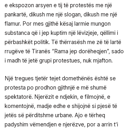
e ekspozon arsyen e tij të protestës me një
pankartë, dikush me një slogan, dikush me një
flamur. Por mes gjithë kësaj larmie mungon
substanca që i jep kuptim një lëvizjeje, qëllimi i
përbashkët politik. Të thërrasësh me zë të lartë
rrugëve të Tiranës “Rama jep dorëheqjen”, sado
i madh të jetë grupi protestues, nuk mjafton.
Një tregues tjetër tejet domethënës është se
protesta po prodhon gjithnjë e më shumë
spektatorë. Njerëzit e ndjekin, e filmojnë, e
komentojnë, madje edhe e shijojnë si pjesë të
jetës së përditshme urbane. Ajo e tërheq
padyshim vëmendjen e njerëzve, por a arrin t’i