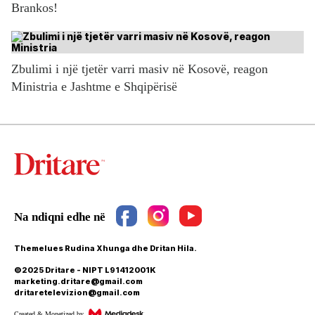
Brankos!
Zbulimi i një tjetër varri masiv në Kosovë, reagon
Ministria e Jashtme e Shqipërisë
Themelues Rudina Xhunga dhe Dritan Hila.
©2025 Dritare - NIPT L91412001K
marketing.dritare@gmail.com
dritaretelevizion@gmail.com
Created & Monetized by