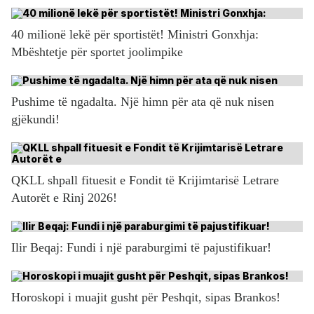
40 milionë lekë për sportistët! Ministri Gonxhja:
Mbështetje për sportet joolimpike
Pushime të ngadalta. Një himn për ata që nuk nisen
gjëkundi!
QKLL shpall fituesit e Fondit të Krijimtarisë Letrare
Autorët e Rinj 2026!
Ilir Beqaj: Fundi i një paraburgimi të pajustifikuar!
Horoskopi i muajit gusht për Peshqit, sipas Brankos!