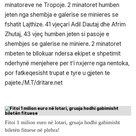
minatoreve ne Tropoje. 2 minatoret humben
jeten nga shembja e galerise se minieres se
fshatit Lajthize. 41 vjeçari Adil Dautaj dhe Afrim
Zhutaj, 43 vjeç humben jeten si pasoje e
shembjes se galerise ne miniere. 2 minatoret
mbeten te bllokuar ndersa ekipet e shpetimit
nderhynë menjehere per t’i nxjerre nga nentoka,
por fatkeqesisht trupat e tyre u gjeten te
pajete./M.T/dritare.net
Fitoi 1 milion euro në lotari, gruaja hodhi gabimisht
biletën fituese në plehra!