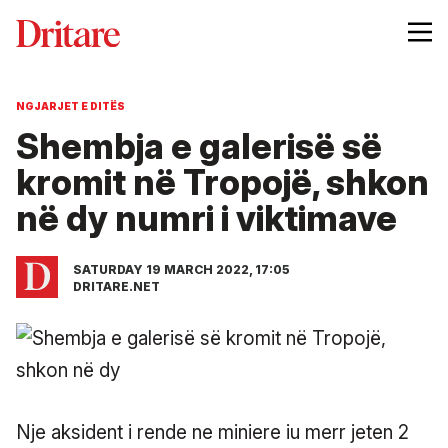
NGJARJET E DITËS
Shembja e galerisë së
kromit në Tropojë, shkon
në dy numri i viktimave
SATURDAY 19 MARCH 2022, 17:05
DRITARE.NET
Nje aksident i rende ne miniere iu merr jeten 2