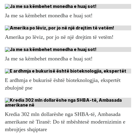
Ja me sa këmbehet monedha e huaj sot!
Amerika po lëviz, por jo në një drejtim të vetëm!
Ja me sa këmbehet monedha e huaj sot!
E ardhmja e bukurisë është bioteknologjia, ekspertët
zbulojnë pse
Kredia 302 mln dollarëshe nga SHBA-të, Ambasada
amerikane në Tiranë: Do të mbështesë modernizimin e
mbrojtjes shqiptare