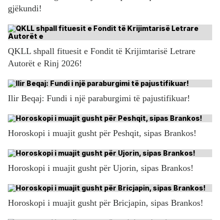
gjëkundi!
QKLL shpall fituesit e Fondit të Krijimtarisë Letrare
Autorët e Rinj 2026!
Ilir Beqaj: Fundi i një paraburgimi të pajustifikuar!
Horoskopi i muajit gusht për Peshqit, sipas Brankos!
Horoskopi i muajit gusht për Ujorin, sipas Brankos!
Horoskopi i muajit gusht për Bricjapin, sipas Brankos!