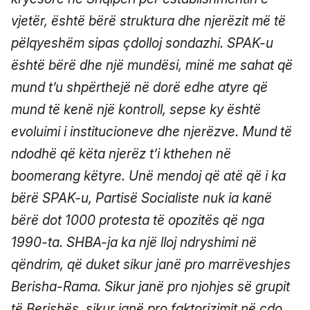
vjetër, është bërë struktura dhe njerëzit më të
pëlqyeshëm sipas çdolloj sondazhi. SPAK-u
është bërë dhe një mundësi, minë me sahat që
mund t’u shpërthejë në dorë edhe atyre që
mund të kenë një kontroll, sepse ky është
evoluimi i institucioneve dhe njerëzve. Mund të
ndodhë që këta njerëz t’i kthehen në
boomerang këtyre. Unë mendoj që atë që i ka
bërë SPAK-u, Partisë Socialiste nuk ia kanë
bërë dot 1000 protesta të opozitës që nga
1990-ta. SHBA-ja ka një lloj ndryshimi në
qëndrim, që duket sikur janë pro marrëveshjes
Berisha-Rama. Sikur janë pro njohjes së grupit
të Berishës, sikur janë pro faktorizimit në çdo