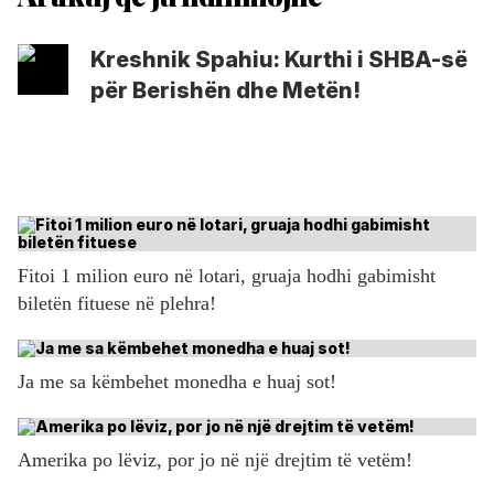
Kreshnik Spahiu: Kurthi i SHBA-së
për Berishën dhe Metën!
Fitoi 1 milion euro në lotari, gruaja hodhi gabimisht
biletën fituese në plehra!
Ja me sa këmbehet monedha e huaj sot!
Amerika po lëviz, por jo në një drejtim të vetëm!