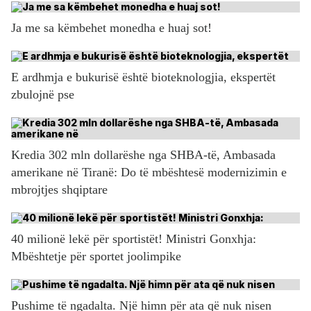
Ja me sa këmbehet monedha e huaj sot!
E ardhmja e bukurisë është bioteknologjia, ekspertët
zbulojnë pse
Kredia 302 mln dollarëshe nga SHBA-të, Ambasada
amerikane në Tiranë: Do të mbështesë modernizimin e
mbrojtjes shqiptare
40 milionë lekë për sportistët! Ministri Gonxhja:
Mbështetje për sportet joolimpike
Pushime të ngadalta. Një himn për ata që nuk nisen