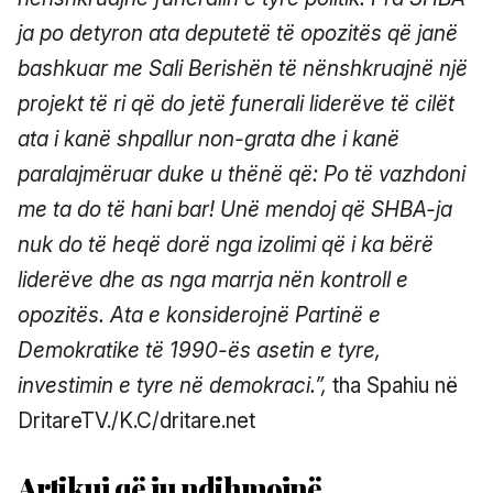
ja po detyron ata deputetë të opozitës që janë
bashkuar me Sali Berishën të nënshkruajnë një
projekt të ri që do jetë funerali liderëve të cilët
ata i kanë shpallur non-grata dhe i kanë
paralajmëruar duke u thënë që: Po të vazhdoni
me ta do të hani bar! Unë mendoj që SHBA-ja
nuk do të heqë dorë nga izolimi që i ka bërë
liderëve dhe as nga marrja nën kontroll e
opozitës. Ata e konsiderojnë Partinë e
Demokratike të 1990-ës asetin e tyre,
investimin e tyre në demokraci.”,
tha Spahiu në
DritareTV./K.C/dritare.net