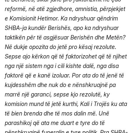
reformë, në atë zgjedhore, amnistia, përpjekjet
e Komisionit Hetimor. Ka ndryshuar qëndrim
SHBA-ja kundër Berishës, apo ka ndryshuar
taktikën për të asgjësuar Berishën dhe Metën?
Në dukje opozita do jetë pro kësaj rezolute.
Sepse ajo kërkon që të faktorizohet që të njihet
nga një sistem nga i cili kishte dalë, nga disa
faktorë që e kanë izoluar. Por ata do të jenë të
kujdesshëm dhe nuk do e nënshkruajnë pa
marrë një garanci, sepse kjo rezolutë, ky
komision mund të jetë kurthi, Kali i Trojës ku ata
të bien brenda dhe të mos dalin më. Unë
parashikoj që ata me duart e tyre do të
nënshkruajnë funeralin e tyre politik. Pra SHBA-