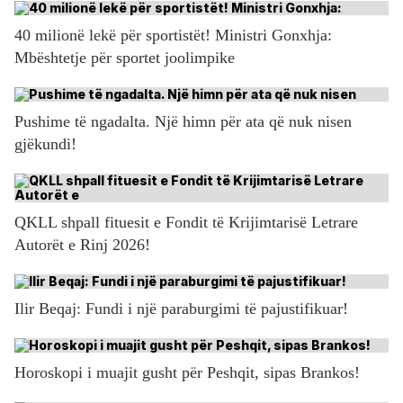
40 milionë lekë për sportistët! Ministri Gonxhja:
Mbështetje për sportet joolimpike
Pushime të ngadalta. Një himn për ata që nuk nisen
gjëkundi!
QKLL shpall fituesit e Fondit të Krijimtarisë Letrare
Autorët e Rinj 2026!
Ilir Beqaj: Fundi i një paraburgimi të pajustifikuar!
Horoskopi i muajit gusht për Peshqit, sipas Brankos!