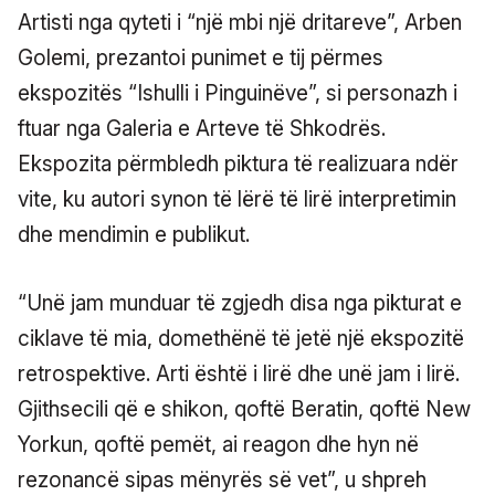
Artisti nga qyteti i “një mbi një dritareve”, Arben
Golemi, prezantoi punimet e tij përmes
ekspozitës “Ishulli i Pinguinëve”, si personazh i
ftuar nga Galeria e Arteve të Shkodrës.
Ekspozita përmbledh piktura të realizuara ndër
vite, ku autori synon të lërë të lirë interpretimin
dhe mendimin e publikut.
“Unë jam munduar të zgjedh disa nga pikturat e
ciklave të mia, domethënë të jetë një ekspozitë
retrospektive. Arti është i lirë dhe unë jam i lirë.
Gjithsecili që e shikon, qoftë Beratin, qoftë New
Yorkun, qoftë pemët, ai reagon dhe hyn në
rezonancë sipas mënyrës së vet”, u shpreh