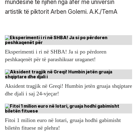
mundësinë të njihen nga afër me universin
artistik të piktorit Arben Golemi. A.K./TemA
Eksperimenti i ri në SHBA! Ja si po përdoren
peshkaqenët për të parashikuar uraganet!
Aksident tragjik në Greqi! Humbin jetën gruaja shqiptare
dhe djali i saj 24-vjeçar!
Fitoi 1 milion euro në lotari, gruaja hodhi gabimisht
biletën fituese në plehra!