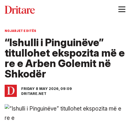
NGJARJET E DITËS
“Ishulli i Pinguinëve”
titullohet ekspozita më e
re e Arben Golemit në
Shkodër
FRIDAY 8 MAY 2026, 09:09
DRITARE.NET