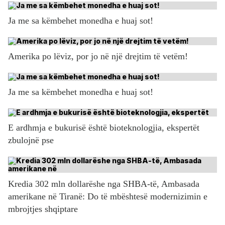
Ja me sa këmbehet monedha e huaj sot!
Amerika po lëviz, por jo në një drejtim të vetëm!
Ja me sa këmbehet monedha e huaj sot!
E ardhmja e bukurisë është bioteknologjia, ekspertët
zbulojnë pse
Kredia 302 mln dollarëshe nga SHBA-të, Ambasada
amerikane në Tiranë: Do të mbështesë modernizimin e
mbrojtjes shqiptare