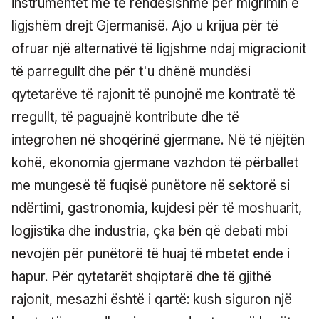
instrumentet më të rëndësishme për migrimin e
ligjshëm drejt Gjermanisë. Ajo u krijua për të
ofruar një alternativë të ligjshme ndaj migracionit
të parregullt dhe për t'u dhënë mundësi
qytetarëve të rajonit të punojnë me kontratë të
rregullt, të paguajnë kontribute dhe të
integrohen në shoqërinë gjermane. Në të njëjtën
kohë, ekonomia gjermane vazhdon të përballet
me mungesë të fuqisë punëtore në sektorë si
ndërtimi, gastronomia, kujdesi për të moshuarit,
logjistika dhe industria, çka bën që debati mbi
nevojën për punëtorë të huaj të mbetet ende i
hapur. Për qytetarët shqiptarë dhe të gjithë
rajonit, mesazhi është i qartë: kush siguron një