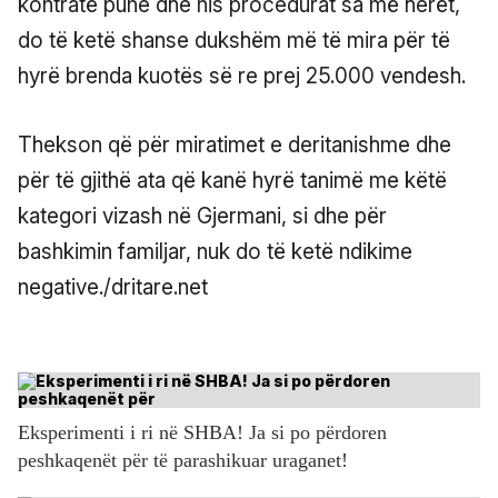
kontratë pune dhe nis procedurat sa më herët,
do të ketë shanse dukshëm më të mira për të
hyrë brenda kuotës së re prej 25.000 vendesh.
Thekson që për miratimet e deritanishme dhe
për të gjithë ata që kanë hyrë tanimë me këtë
kategori vizash në Gjermani, si dhe për
bashkimin familjar, nuk do të ketë ndikime
negative./dritare.net
Eksperimenti i ri në SHBA! Ja si po përdoren
peshkaqenët për të parashikuar uraganet!