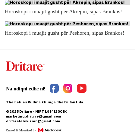
Horoskopi i muajit gusht për Akrepin, sipas Brankos!
Horoskopi i muajit gusht për Peshoren, sipas Brankos!
Themelues Rudina Xhunga dhe Dritan Hila.
©2025 Dritare - NIPT L91412001K
marketing.dritare@gmail.com
dritaretelevizion@gmail.com
Created & Monetized by