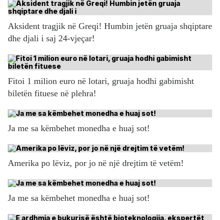
Aksident tragjik në Greqi! Humbin jetën gruaja shqiptare
dhe djali i saj 24-vjeçar!
Fitoi 1 milion euro në lotari, gruaja hodhi gabimisht
biletën fituese në plehra!
Ja me sa këmbehet monedha e huaj sot!
Amerika po lëviz, por jo në një drejtim të vetëm!
Ja me sa këmbehet monedha e huaj sot!