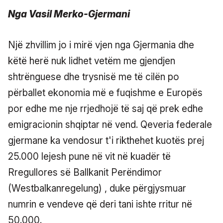
Nga Vasil Merko-Gjermani
Një zhvillim jo i mirë vjen nga Gjermania dhe
këtë herë nuk lidhet vetëm me gjendjen
shtrënguese dhe trysnisë me të cilën po
përballet ekonomia më e fuqishme e Europës
por edhe me nje rrjedhojë të saj që prek edhe
emigracionin shqiptar në vend. Qeveria federale
gjermane ka vendosur t'i rikthehet kuotës prej
25.000 lejesh pune në vit në kuadër të
Rregullores së Ballkanit Perëndimor
(Westbalkanregelung) , duke përgjysmuar
numrin e vendeve që deri tani ishte rritur në
50.000.