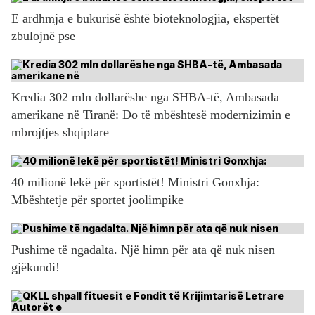
E ardhmja e bukurisë është bioteknologjia, ekspertët
zbulojnë pse
Kredia 302 mln dollarëshe nga SHBA-të, Ambasada
amerikane në Tiranë: Do të mbështesë modernizimin e
mbrojtjes shqiptare
40 milionë lekë për sportistët! Ministri Gonxhja:
Mbështetje për sportet joolimpike
Pushime të ngadalta. Një himn për ata që nuk nisen
gjëkundi!