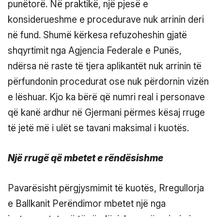
punëtorë. Në praktikë, një pjesë e
konsiderueshme e procedurave nuk arrinin deri
në fund. Shumë kërkesa refuzoheshin gjatë
shqyrtimit nga Agjencia Federale e Punës,
ndërsa në raste të tjera aplikantët nuk arrinin të
përfundonin procedurat ose nuk përdornin vizën
e lëshuar. Kjo ka bërë që numri real i personave
që kanë ardhur në Gjermani përmes kësaj rruge
të jetë më i ulët se tavani maksimal i kuotës.
Një rrugë që mbetet e rëndësishme
Pavarësisht përgjysmimit të kuotës, Rregullorja
e Ballkanit Perëndimor mbetet një nga