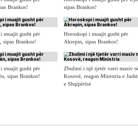
ipas Brankos!
sipas Brankos!
i muajit gusht për
Horoskopi i muajit gusht për
n, sipas Brankos!
Akrepin, sipas Brankos!
i muajit gusht për
Zbulimi i një tjetër varri masiv n
ën, sipas Brankos!
Kosovë, reagon Ministria e Jash
e Shqipërisë