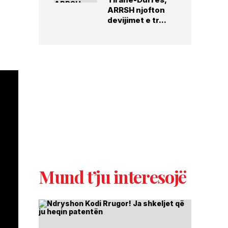
ARRSH njofton
devijimet e tr...
Mund t’ju interesojë