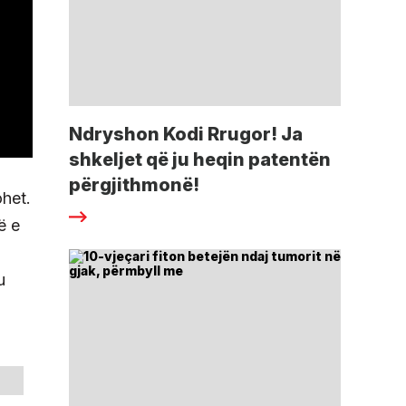
Ndryshon Kodi Rrugor! Ja
shkeljet që ju heqin patentën
përgjithmonë!
ohet.
ë e
u