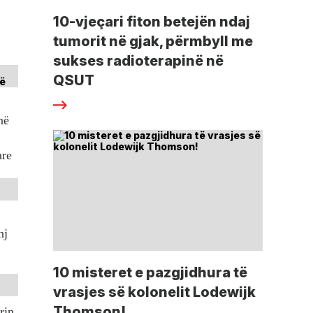
10-vjeçari fiton betejën ndaj
tumorit në gjak, përmbyll me
sukses radioterapinë në
QSUT
në
are
nj
10 misteret e pazgjidhura të
vrasjes së kolonelit Lodewijk
Thomson!
rin,