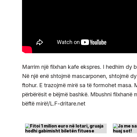
Marrim një filxhan kafe ekspres. I hedhim dy 
Në një enë shtojmë mascarponen, shtojmë dy
ftohur. E trazojmë mirë sa të formohet masa. M
përbërësit e bëjmë bashkë. Mbushni filxhanë m
bëftë mirë!/L.F-dritare.net