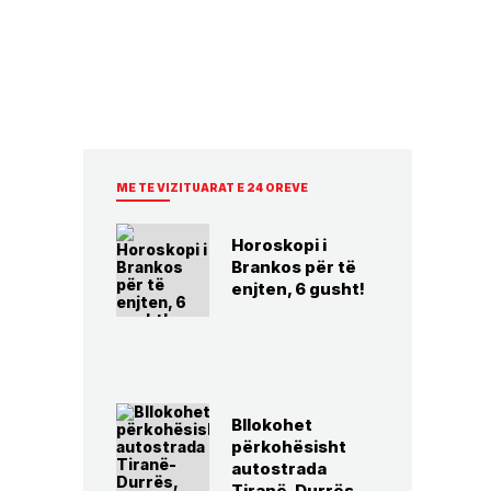
ME TE VIZITUARAT E 24 OREVE
Horoskopi i
Brankos për të
enjten, 6 gusht!
Bllokohet
përkohësisht
autostrada
Tiranë-Durrës,