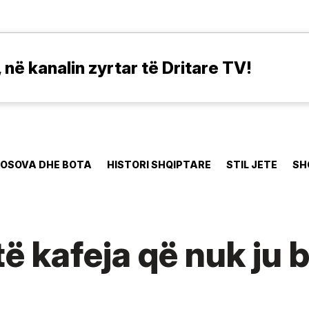
në kanalin zyrtar të Dritare TV!
OSOVA DHE BOTA
HISTORI SHQIPTARE
STIL JETE
SH
të kafeja që nuk ju