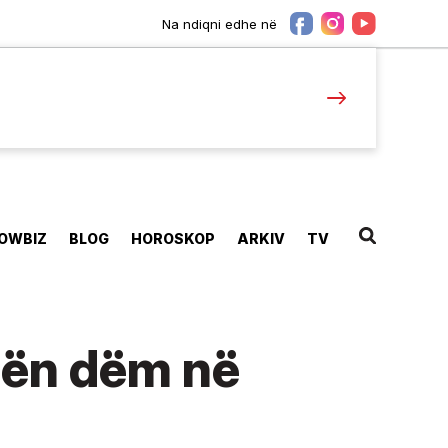
Na ndiqni edhe në
OWBIZ
BLOG
HOROSKOP
ARKIV
TV
 bën dëm në