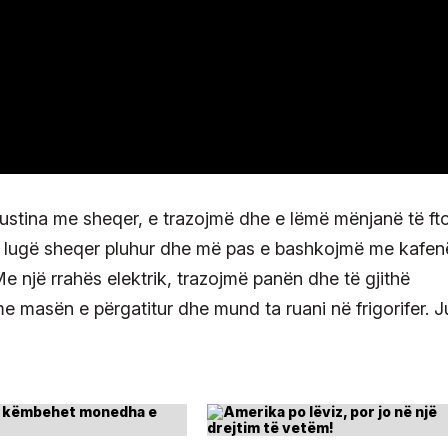
bustina me sheqer, e trazojmë dhe e lëmë mënjanë të ft
 lugë sheqer pluhur dhe më pas e bashkojmë me kafen
e një rrahës elektrik, trazojmë panën dhe të gjithë
e masën e përgatitur dhe mund ta ruani në frigorifer. J