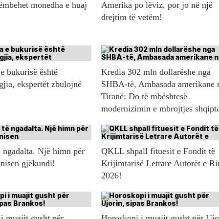
këmbehet monedha e huaj
Amerika po lëviz, por jo në një
drejtim të vetëm!
e bukurisë është
Kredia 302 mln dollarëshe nga
gjia, ekspertët zbulojnë
SHBA-të, Ambasada amerikane 
Tiranë: Do të mbështesë
modernizimin e mbrojtjes shqipt
 ngadalta. Një himn për
QKLL shpall fituesit e Fondit të
 nisen gjëkundi!
Krijimtarisë Letrare Autorët e Ri
2026!
i muajit gusht për
Horoskopi i muajit gusht për Ujo