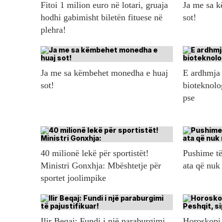
Fitoi 1 milion euro në lotari, gruaja
Ja me sa 
hodhi gabimisht biletën fituese në
sot!
plehra!
Ja me sa këmbehet monedha e huaj
E ardhmja 
sot!
bioteknolo
pse
40 milionë lekë për sportistët!
Pushime të
Ministri Gonxhja: Mbështetje për
ata që nuk
sportet joolimpike
Ilir Beqaj: Fundi i një paraburgimi
Horoskopi 