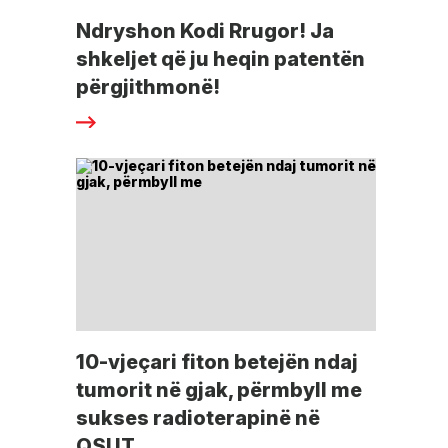
Ndryshon Kodi Rrugor! Ja
shkeljet që ju heqin patentën
përgjithmonë!
10-vjeçari fiton betejën ndaj
tumorit në gjak, përmbyll me
sukses radioterapinë në
QSUT