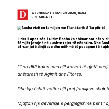
WEDNESDAY 4 MARCH 2020, 15:03
DRITARE.NET
Lideri i opozitës, Lulzim Basha ka shkuar sot për viz
fëmijët jetojnë në kushte tejet të vështira. Dhe Ba
ofruar jetë dinjitoze dhe ndihmë të posaçme të kujde
"Çdo ditë kalon mes një kalvari të gjatë vuaj
anëtarësh të Agimit dhe Fitores.
Dhe kjo është vetëm një prej familjeve shqip
Mjafton një qeverisje e përgjegjshme për t’i 