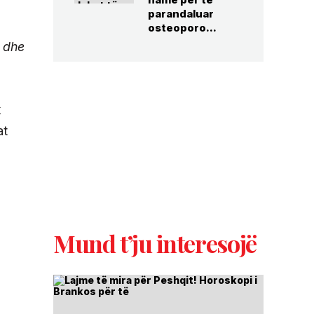
parandaluar
osteoporo...
s dhe
k
at
Mund t’ju interesojë