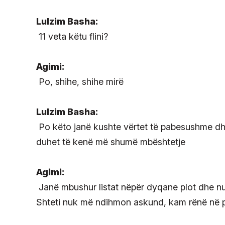
Lulzim Basha:
11 veta këtu flini?
Agimi:
Po, shihe, shihe mirë
Lulzim Basha:
Po këto janë kushte vërtet të pabesushme dh
duhet të kenë më shumë mbështetje
Agimi:
Janë mbushur listat nëpër dyqane plot dhe nu
Shteti nuk më ndihmon askund, kam rënë në pi