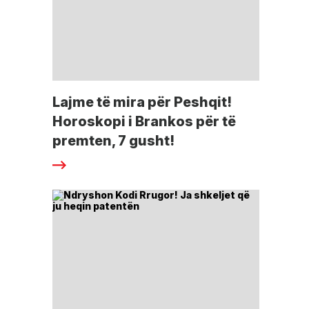
Lajme të mira për Peshqit!
Horoskopi i Brankos për të
premten, 7 gusht!