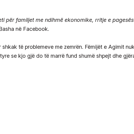
eti për familjet me ndihmë ekonomike, rritje e pagesë
 Basha në Facebook.
ër shkak të problemeve me zemrën. Fëmijët e Agimit nu
tyre se kjo gjë do të marrë fund shumë shpejt dhe gjër