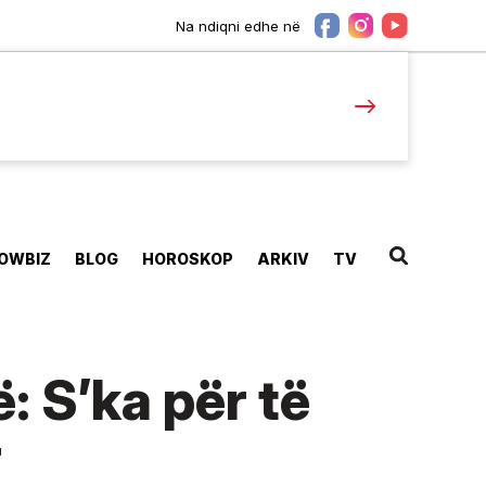
Na ndiqni edhe në
OWBIZ
BLOG
HOROSKOP
ARKIV
TV
: S’ka për të
r