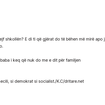
jf shkollën? E di ti që gjërat do të bëhen më mirë apo 
o.
 baba i keq që nuk do me e dit për familjen
cili, si demokrat si socialist./K.C/dritare.net