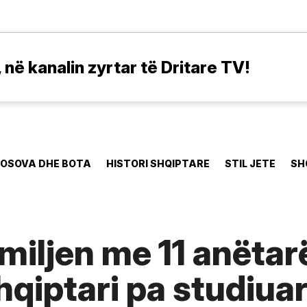
në kanalin zyrtar të Dritare TV!
OSOVA DHE BOTA
HISTORI SHQIPTARE
STIL JETE
SH
miljen me 11 anëtarë
hqiptari pa studiua