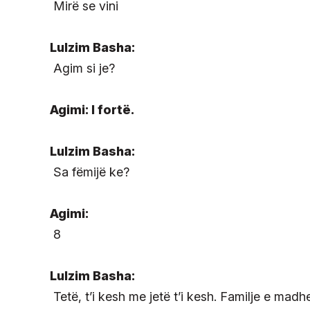
Mirë se vini
Lulzim Basha:
Agim si je?
Agimi: I fortë.
Lulzim Basha:
Sa fëmijë ke?
Agimi:
8
Lulzim Basha:
Tetë, t’i kesh me jetë t’i kesh. Familje e madh