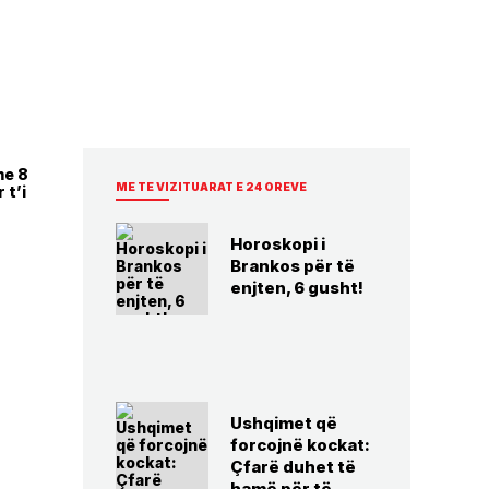
me 8
ME TE VIZITUARAT E 24 OREVE
 t’i
Horoskopi i
Brankos për të
enjten, 6 gusht!
Ushqimet që
forcojnë kockat:
Çfarë duhet të
hamë për të