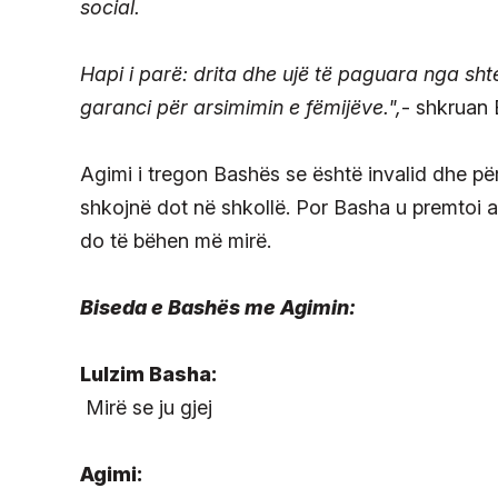
social.
Hapi i parë: drita dhe ujë të paguara nga sht
garanci për arsimimin e fëmijëve.",
- shkruan
Agimi i tregon Bashës se është invalid dhe p
shkojnë dot në shkollë. Por Basha u premtoi a
do të bëhen më mirë.
Biseda e Bashës me Agimin:
Lulzim Basha:
Mirë se ju gjej
Agimi: