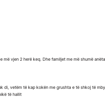
e më vjen 2 herë keq. Dhe familjet me më shumë anëta
k di, vetëm të kap kokën me grushta e të shkoj të mb
kë të hallit