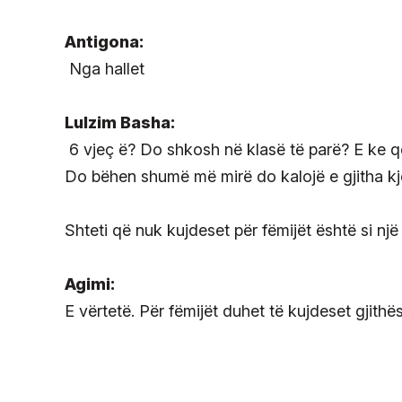
Antigona:
Nga hallet
Lulzim Basha:
6 vjeç ë? Do shkosh në klasë të parë? E ke qe
Do bëhen shumë më mirë do kalojë e gjitha kj
Shteti që nuk kujdeset për fëmijët është si një
Agimi:
E vërtetë. Për fëmijët duhet të kujdeset gjithëse