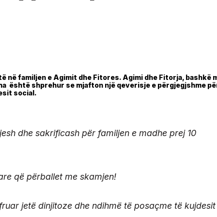
itë në familjen e Agimit dhe Fitores. Agimi dhe Fitorja, bashkë 
sha është shprehur se mjafton një qeverisje e përgjegjshme për
sit social.
tjesh dhe sakrificash për familjen e madhe prej 10
tare që përballet me skamjen!
ofruar jetë dinjitoze dhe ndihmë të posaçme të kujdesit