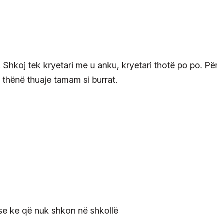
Shkoj tek kryetari me u anku, kryetari thotë po po. Pë
thënë thuaje tamam si burrat.
e ke që nuk shkon në shkollë