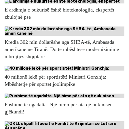
E ardhmja e bukurisë është bioteknologjia, ekspertët
zbulojnë pse
Kredia 302 mln dollarëshe nga SHBA-të, Ambasada
amerikane në Tiranë: Do të mbështesë modernizimin e
mbrojtjes shqiptare
40 milionë lekë për sportistët! Ministri Gonxhja:
Mbështetje për sportet joolimpike
Pushime të ngadalta. Një himn për ata që nuk nisen
gjëkundi!