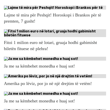
Lajme të mira për Peshqit! Horoskopi i Brankos për të
premten, 7 gusht!
Fitoi 1 milion euro në lotari, gruaja hodhi gabimisht
biletën fituese në plehra!
Ja me sa këmbehet monedha e huaj sot!
Amerika po lëviz, por jo në një drejtim të vetëm!
Ja me sa këmbehet monedha e huaj sot!