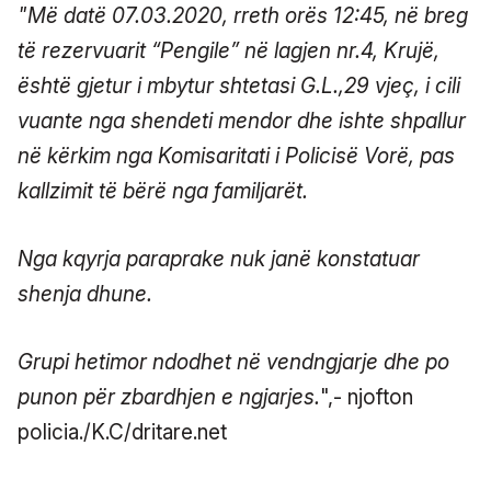
"Më datë 07.03.2020, rreth orës 12:45, në breg
të rezervuarit “Pengile” në lagjen nr.4, Krujë,
është gjetur i mbytur shtetasi G.L.,29 vjeç, i cili
vuante nga shendeti mendor dhe ishte shpallur
në kërkim nga Komisaritati i Policisë Vorë, pas
kallzimit të bërë nga familjarët.
Nga kqyrja paraprake nuk janë konstatuar
shenja dhune.
Grupi hetimor ndodhet në vendngjarje dhe po
punon për zbardhjen e ngjarjes.
",- njofton
policia./K.C/dritare.net