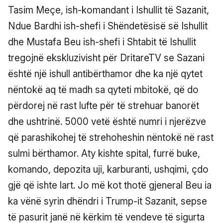
Tasim Meçe, ish-komandant i Ishullit të Sazanit,
Ndue Bardhi ish-shefi i Shëndetësisë së Ishullit
dhe Mustafa Beu ish-shefi i Shtabit të Ishullit
tregojnë ekskluzivisht për DritareTV se Sazani
është një ishull antibërthamor dhe ka një qytet
nëntokë aq të madh sa qyteti mbitokë, që do
përdorej në rast lufte për të strehuar banorët
dhe ushtrinë. 5000 vetë është numri i njerëzve
që parashikohej të strehoheshin nëntokë në rast
sulmi bërthamor. Aty kishte spital, furrë buke,
komando, depozita uji, karburanti, ushqimi, çdo
gjë që ishte lart. Jo më kot thotë gjeneral Beu ia
ka vënë syrin dhëndri i Trump-it Sazanit, sepse
të pasurit janë në kërkim të vendeve të sigurta