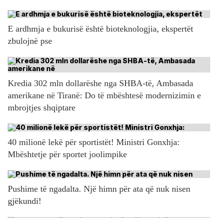
E ardhmja e bukurisë është bioteknologjia, ekspertët
zbulojnë pse
Kredia 302 mln dollarëshe nga SHBA-të, Ambasada
amerikane në Tiranë: Do të mbështesë modernizimin e
mbrojtjes shqiptare
40 milionë lekë për sportistët! Ministri Gonxhja:
Mbështetje për sportet joolimpike
Pushime të ngadalta. Një himn për ata që nuk nisen
gjëkundi!