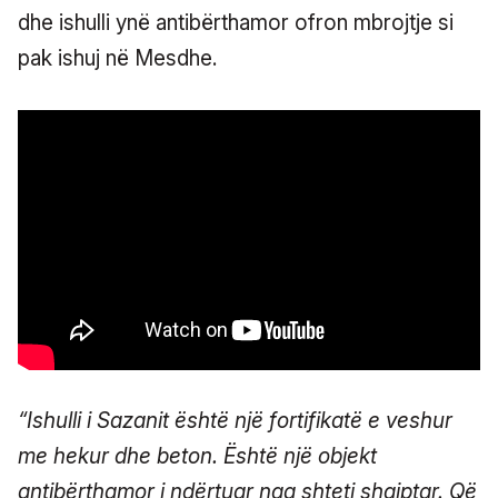
dhe ishulli ynë antibërthamor ofron mbrojtje si
pak ishuj në Mesdhe.
“Ishulli i Sazanit është një fortifikatë e veshur
me hekur dhe beton. Është një objekt
antibërthamor i ndërtuar nga shteti shqiptar. Që