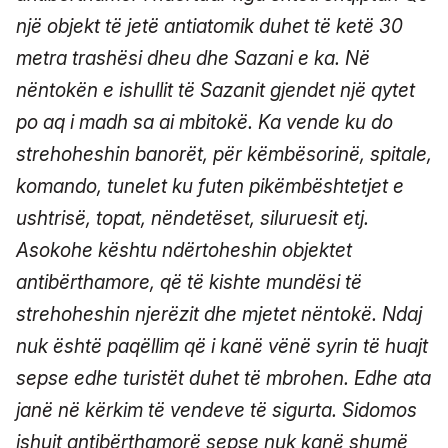
një objekt të jetë antiatomik duhet të ketë 30
metra trashësi dheu dhe Sazani e ka. Në
nëntokën e ishullit të Sazanit gjendet një qytet
po aq i madh sa ai mbitokë. Ka vende ku do
strehoheshin banorët, për këmbësorinë, spitale,
komando, tunelet ku futen pikëmbështetjet e
ushtrisë, topat, nëndetëset, siluruesit etj.
Asokohe kështu ndërtoheshin objektet
antibërthamore, që të kishte mundësi të
strehoheshin njerëzit dhe mjetet nëntokë. Ndaj
nuk është paqëllim që i kanë vënë syrin të huajt
sepse edhe turistët duhet të mbrohen. Edhe ata
janë në kërkim të vendeve të sigurta. Sidomos
ishujt antibërthamorë sepse nuk kanë shumë