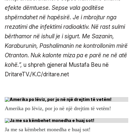
efekte dëmtuese. Sepse vala goditëse
shpërndahet në hapësirë. Je i mbrojtur nga
rrezatimi dhe infektimi radioaktiv. Në rast sulmi
bërthamor në ishull je i sigurt. Me Sazanin,
Karaburunin, Pashalimanin ne kontrollonim mirë
Otranton. Nuk kalonte miza pa e parë ne në atë
kohë.”,
u shpreh gjeneral Mustafa Beu në
DritareTV./K.C/dritare.net
Amerika po lëviz, por jo në një drejtim të vetëm!
Ja me sa këmbehet monedha e huaj sot!