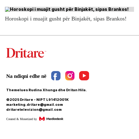
Horoskopi i muajit gusht për Binjakët, sipas Brankos!
Themelues Rudina Xhunga dhe Dritan Hila.
©2025 Dritare - NIPT L91412001K
marketing.dritare@gmail.com
dritaretelevizion@gmail.com
Created & Monetized by