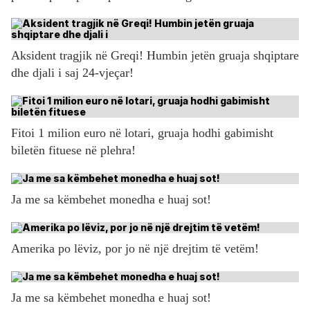
Aksident tragjik në Greqi! Humbin jetën gruaja shqiptare
dhe djali i saj 24-vjeçar!
Fitoi 1 milion euro në lotari, gruaja hodhi gabimisht
biletën fituese në plehra!
Ja me sa këmbehet monedha e huaj sot!
Amerika po lëviz, por jo në një drejtim të vetëm!
Ja me sa këmbehet monedha e huaj sot!