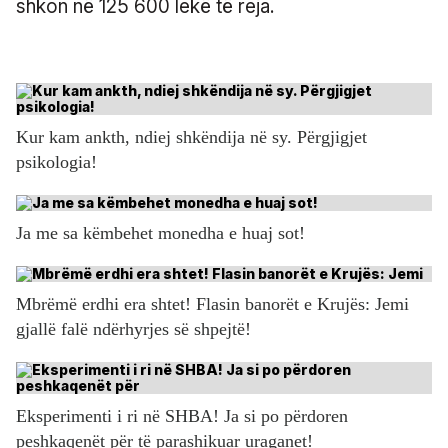
shkon në 125 600 lekë të reja.
Kur kam ankth, ndiej shkëndija në sy. Përgjigjet
psikologia!
Ja me sa këmbehet monedha e huaj sot!
Mbrëmë erdhi era shtet! Flasin banorët e Krujës: Jemi
gjallë falë ndërhyrjes së shpejtë!
Eksperimenti i ri në SHBA! Ja si po përdoren
peshkaqenët për të parashikuar uraganet!