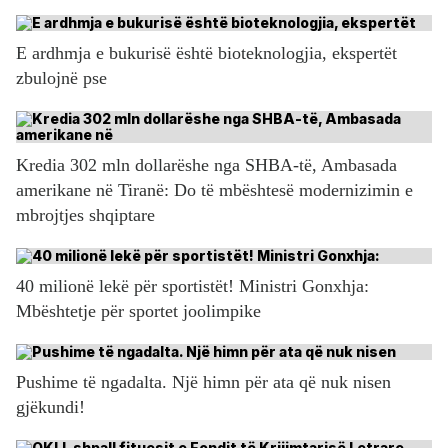
E ardhmja e bukurisë është bioteknologjia, ekspertët
zbulojnë pse
Kredia 302 mln dollarëshe nga SHBA-të, Ambasada
amerikane në Tiranë: Do të mbështesë modernizimin e
mbrojtjes shqiptare
40 milionë lekë për sportistët! Ministri Gonxhja:
Mbështetje për sportet joolimpike
Pushime të ngadalta. Një himn për ata që nuk nisen
gjëkundi!