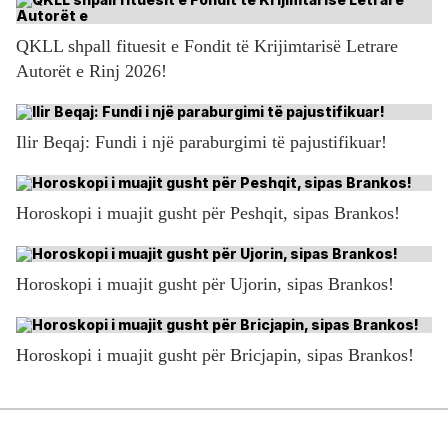
QKLL shpall fituesit e Fondit të Krijimtarisë Letrare
Autorët e Rinj 2026!
Ilir Beqaj: Fundi i një paraburgimi të pajustifikuar!
Horoskopi i muajit gusht për Peshqit, sipas Brankos!
Horoskopi i muajit gusht për Ujorin, sipas Brankos!
Horoskopi i muajit gusht për Bricjapin, sipas Brankos!