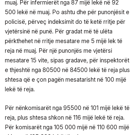
muaj. Për infermierët nga 87 mijë lekë në 92
500 lekë në muaj. Po ashtu dhe për punonjësit e
policisë, përveç indeksimit do të ketë rritje për
vjetërsinë në punë. Për gradat më të ulëta
përkthehet në rritje mesatare me 5 mijë lek të
reja në muaj. Për një punonjës me vjetërsi
mesatare 15 vite, sipas gradave, për inspektorët
e thjeshtë nga 80500 në 84500 lekë të reja plus
shtesa që e çon pagën mesatarisht në 100 mijë
lekë të reja.
Për nënkomisarët nga 95500 në 101 mijë lekë të
reja, plus shtesa shkon në 116 mijë lekë të reja.
Për komisarët nga 105 000 mijë në 110 600 mijë