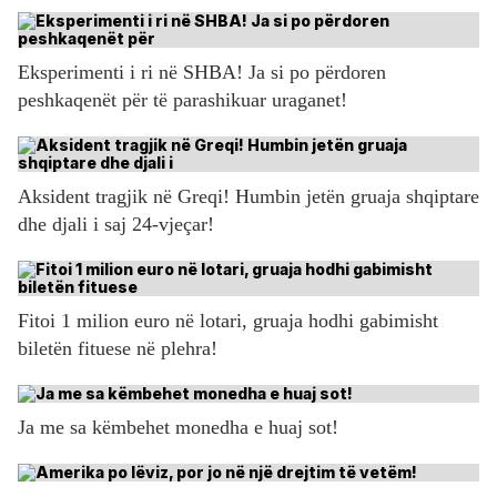
Eksperimenti i ri në SHBA! Ja si po përdoren
peshkaqenët për të parashikuar uraganet!
Aksident tragjik në Greqi! Humbin jetën gruaja shqiptare
dhe djali i saj 24-vjeçar!
Fitoi 1 milion euro në lotari, gruaja hodhi gabimisht
biletën fituese në plehra!
Ja me sa këmbehet monedha e huaj sot!