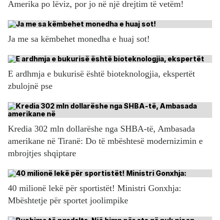
Amerika po lëviz, por jo në një drejtim të vetëm!
Ja me sa këmbehet monedha e huaj sot!
E ardhmja e bukurisë është bioteknologjia, ekspertët
zbulojnë pse
Kredia 302 mln dollarëshe nga SHBA-të, Ambasada
amerikane në Tiranë: Do të mbështesë modernizimin e
mbrojtjes shqiptare
40 milionë lekë për sportistët! Ministri Gonxhja:
Mbështetje për sportet joolimpike