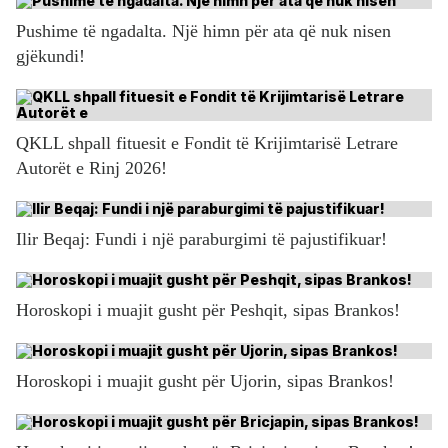
Pushime të ngadalta. Një himn për ata që nuk nisen
gjëkundi!
QKLL shpall fituesit e Fondit të Krijimtarisë Letrare
Autorët e Rinj 2026!
Ilir Beqaj: Fundi i një paraburgimi të pajustifikuar!
Horoskopi i muajit gusht për Peshqit, sipas Brankos!
Horoskopi i muajit gusht për Ujorin, sipas Brankos!