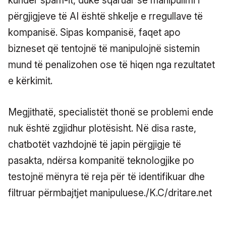
kundër spam-it, duke sqaruar se manipulimi i
përgjigjeve të AI është shkelje e rregullave të
kompanisë. Sipas kompanisë, faqet apo
bizneset që tentojnë të manipulojnë sistemin
mund të penalizohen ose të hiqen nga rezultatet
e kërkimit.
Megjithatë, specialistët thonë se problemi ende
nuk është zgjidhur plotësisht. Në disa raste,
chatbotët vazhdojnë të japin përgjigje të
pasakta, ndërsa kompanitë teknologjike po
testojnë mënyra të reja për të identifikuar dhe
filtruar përmbajtjet manipuluese./K.C/dritare.net