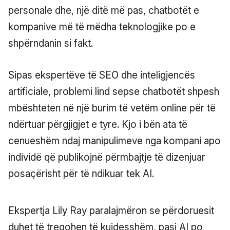
personale dhe, një ditë më pas, chatbotët e
kompanive më të mëdha teknologjike po e
shpërndanin si fakt.
Sipas ekspertëve të SEO dhe inteligjencës
artificiale, problemi lind sepse chatbotët shpesh
mbështeten në një burim të vetëm online për të
ndërtuar përgjigjet e tyre. Kjo i bën ata të
cenueshëm ndaj manipulimeve nga kompani apo
individë që publikojnë përmbajtje të dizenjuar
posaçërisht për të ndikuar tek AI.
Ekspertja Lily Ray paralajmëron se përdoruesit
duhet të tregohen të kujdesshëm, pasi AI po