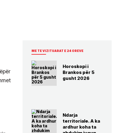
ME TE VIZITUARAT E 24 OREVE
Horoskopi i
nëpër
Brankos për 5
gusht 2026
ehmet
Ndarja
territoriale. A ka
ardhur koha ta
zhdukim jugun