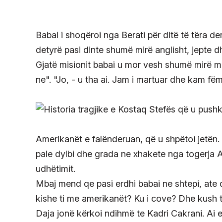
Babai i shoqëroi nga Berati për ditë të tëra de
detyrë pasi dinte shumë mirë anglisht, jepte 
Gjatë misionit babai u mor vesh shumë mirë m
ne". "Jo, - u tha ai. Jam i martuar dhe kam fëm
Amerikanët e falënderuan, që u shpëtoi jetën.
pale dylbi dhe grada ne xhakete nga togerja A
udhëtimit.
Mbaj mend qe pasi erdhi babai ne shtepi, ate d
kishe ti me amerikanët? Ku i cove? Dhe kush t
Daja jonë kërkoi ndihmë te Kadri Cakrani. Ai e