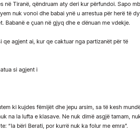
s në Tiranë, qëndruam aty deri kur përfundoi. Sapo mb
thyem nuk vonoi dhe babai ynë u arrestua për herë të dy
tët. Babanë e çuan në gjyq dhe e dënuan me vdekje.
 qe agjent ai, kur qe caktuar nga partizanët për të
utem ki kujdes fëmijët dhe jepu arsim, sa të kesh mundës
k na la lufta e klasave. Ne nuk dimë asgjë tamam, nu
e: “Ia bëri Berati, por kurrë nuk ka folur me emra”.