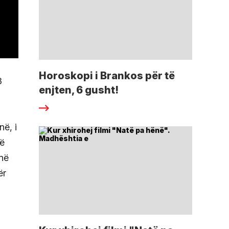
Horoskopi i Brankos për të
3
enjten, 6 gusht!
ë, i
më
 në
ër