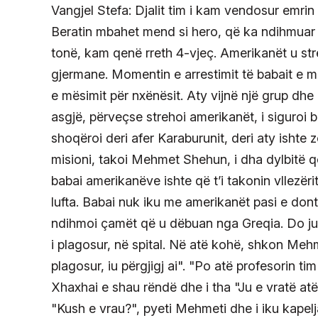
Vangjel Stefa: Djalit tim i kam vendosur emrin
Beratin mbahet mend si hero, që ka ndihmuar 
tonë, kam qenë rreth 4-vjeç. Amerikanët u st
gjermane. Momentin e arrestimit të babait e m
e mësimit për nxënësit. Aty vijnë një grup dhe i 
asgjë, përveçse strehoi amerikanët, i siguroi b
shoqëroi deri afer Karaburunit, deri aty ishte
misioni, takoi Mehmet Shehun, i dha dylbitë që
babai amerikanëve ishte që t’i takonin vllezëri
lufta. Babai nuk iku me amerikanët pasi e do
ndihmoi çamët që u dëbuan nga Greqia. Do ju 
i plagosur, në spital. Në atë kohë, shkon Meh
plagosur, iu përgjigj ai". "Po atë profesorin t
Xhaxhai e shau rëndë dhe i tha "Ju e vratë atë
"Kush e vrau?", pyeti Mehmeti dhe i iku kapelj