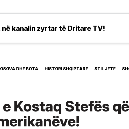
në kanalin zyrtar të Dritare TV!
OSOVA DHE BOTA
HISTORI SHQIPTARE
STIL JETE
SH
e e Kostaq Stefës q
amerikanëve!