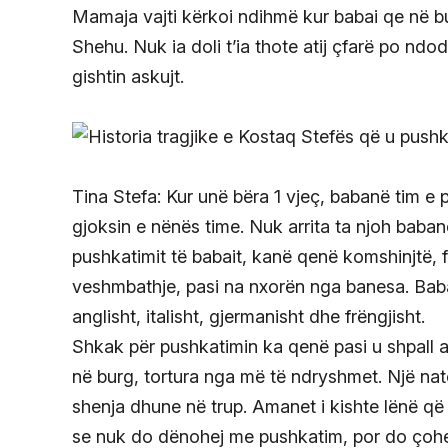
Mamaja vajti kërkoi ndihmë kur babai qe në bur
Shehu. Nuk ia doli t’ia thote atij çfarë po nd
gishtin askujt.
Tina Stefa: Kur unë bëra 1 vjeç, babanë tim e
gjoksin e nënës time. Nuk arrita ta njoh baba
pushkatimit të babait, kanë qenë komshinjtë,
veshmbathje, pasi na nxorën nga banesa. Babai
anglisht, italisht, gjermanisht dhe frëngjisht.
Shkak për pushkatimin ka qenë pasi u shpall a
në burg, tortura nga më të ndryshmet. Një nat
shenja dhune në trup. Amanet i kishte lënë që
se nuk do dënohej me pushkatim, por do çohej 