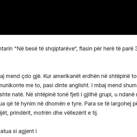
rin “Në besë të shqiptarëve“, flasin për herë të parë 
aj mend çdo gjë. Kur amerikanët erdhën në shtëpinë ton
munikonte me to, pasi dinte anglisht. I mbaj mend shu
shte natë. Në shtëpinë tonë fjeti i gjithë grupi, u ndanë
a që të hynim në dhomën e tyre. Para se të largohej p
t, prindërit, motrën dhe vëllezërit e tij.