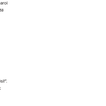
aroi
të
i!”.
k