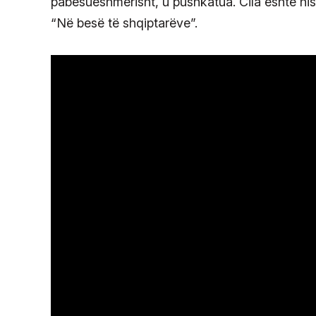
pabesueshmërisht, u pushkatua. Cila është hist
“Në besë të shqiptarëve”.