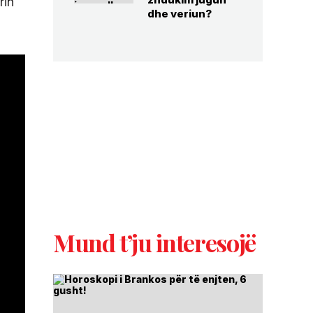
rin
dhe veriun?
Mund t’ju interesojë