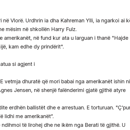
ri në Vlorë. Urdhrin ia dha Kahreman Ylli, ia ngarkoi ai k
dhe mësim në shkollën Harry Fulz.
e amerikanët, në fund kur ata u larguan i thanë "Hajde
ijë, kam edhe dy prindërit".
 E vetmja dhuratë që mori babai nga amerikanët ishin n
gnes Jensen, në shenjë falënderimi gjatë gjithë atyre
ite erdhën ballistët dhe e arrestuan. E torturuan. "Ç'pu
ë lidhi me amerikanët”.
 ndihmoi të lirohej dhe ne ikëm nga Berati të gjithë. U