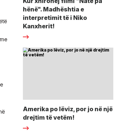
Kur xhirohej filmi "Natë pa
hënë". Madhështia e
interpretimit të i Niko
ëtë
Kanxherit!
 me
ie
Amerika po lëviz, por jo në një
në
drejtim të vetëm!