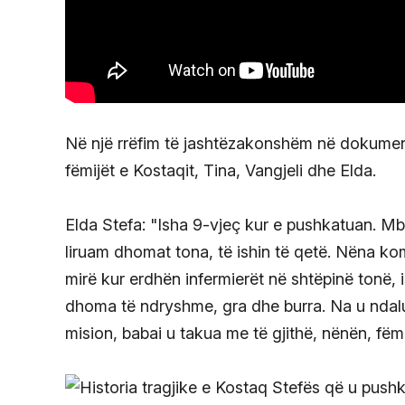
Në një rrëfim të jashtëzakonshëm në dokumenta
fëmijët e Kostaqit, Tina, Vangjeli dhe Elda.
Elda Stefa: "Isha 9-vjeç kur e pushkatuan. Mb
liruam dhomat tona, të ishin të qetë. Nëna ko
mirë kur erdhën infermierët në shtëpinë tonë, i
dhoma të ndryshme, gra dhe burra. Na u ndalu
mision, babai u takua me të gjithë, nënën, fëmijë