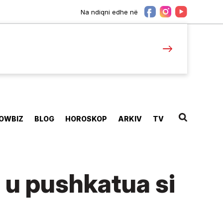
Na ndiqni edhe në
OWBIZ
BLOG
HOROSKOP
ARKIV
TV
ë u pushkatua si