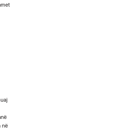
ehmet
muaj
anë
n në