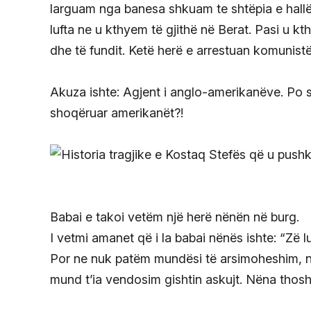
larguam nga banesa shkuam te shtëpia e hallë
lufta ne u kthyem të gjithë në Berat. Pasi u k
dhe të fundit. Ketë herë e arrestuan komunis
Akuza ishte: Agjent i anglo-amerikanëve. Po si
shoqëruar amerikanët?!
Babai e takoi vetëm një herë nënën në burg.
I vetmi amanet që i la babai nënës ishte: “Zë l
Por ne nuk patëm mundësi të arsimoheshim, nu
mund t’ia vendosim gishtin askujt. Nëna thosht