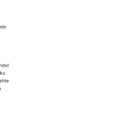
nin
undoi
 ku
ishte
m