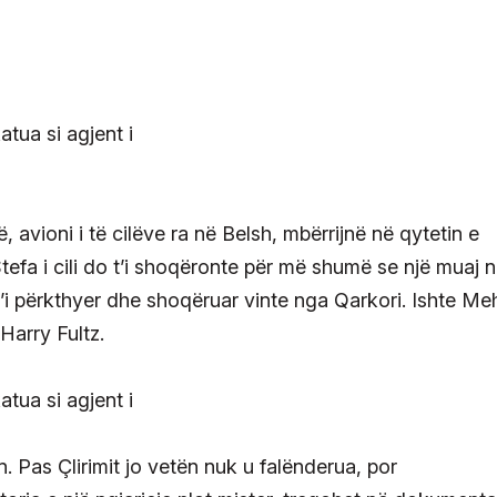
 avioni i të cilëve ra në Belsh, mbërrijnë në qytetin e
tefa i cili do t’i shoqëronte për më shumë se një muaj 
t’i përkthyer dhe shoqëruar vinte nga Qarkori. Ishte M
Harry Fultz.
. Pas Çlirimit jo vetën nuk u falënderua, por