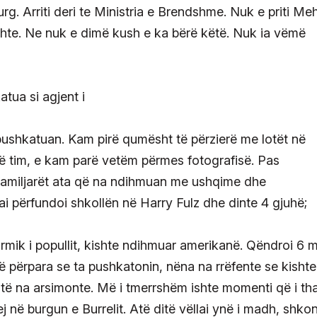
g. Arriti deri te Ministria e Brendshme. Nuk e priti M
odhte. Ne nuk e dimë kush e ka bërë këtë. Nuk ia vëmë
 pushkatuan. Kam pirë qumësht të përzierë me lotët në
në tim, e kam parë vetëm përmes fotografisë. Pas
 familjarët ata që na ndihmuan me ushqime dhe
 përfundoi shkollën në Harry Fulz dhe dinte 4 gjuhë;
rmik i popullit, kishte ndihmuar amerikanë. Qëndroi 6 
ë përpara se ta pushkatonin, nëna na rrëfente se kishte
 të na arsimonte. Më i tmerrshëm ishte momenti që i th
në burgun e Burrelit. Atë ditë vëllai ynë i madh, shko