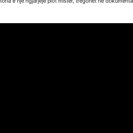
oria e një ngjarjeje plot mister, tregohet në dokumenta