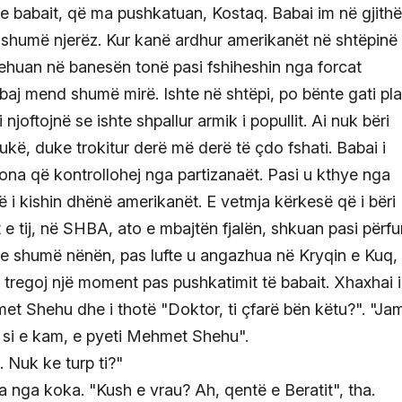
 e babait, që ma pushkatuan, Kostaq. Babai im në gjithë
shumë njerëz. Kur kanë ardhur amerikanët në shtëpinë
rehuan në banesën tonë pasi fshiheshin nga forcat
baj mend shumë mirë. Ishte në shtëpi, po bënte gati pla
njoftojnë se ishte shpallur armik i popullit. Ai nuk bëri
ukë, duke trokitur derë më derë të çdo fshati. Babai i
 zona që kontrollohej nga partizanaët. Pasi u kthye nga
 i kishin dhënë amerikanët. E vetmja kërkesë që i bëri
t e tij, në SHBA, ato e mbajtën fjalën, shkuan pasi përf
nte shumë nënën, pas lufte u angazhua në Kryqin e Kuq,
tregoj një moment pas pushkatimit të babait. Xhaxhai 
met Shehu dhe i thotë "Doktor, ti çfarë bën këtu?". "Ja
im si e kam, e pyeti Mehmet Shehu".
. Nuk ke turp ti?"
a nga koka. "Kush e vrau? Ah, qentë e Beratit", tha.