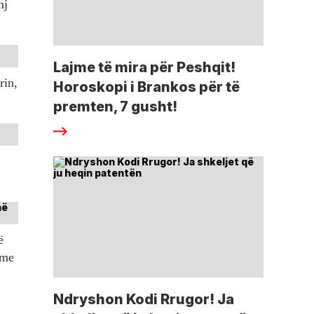
nj
Lajme të mira për Peshqit!
rin,
Horoskopi i Brankos për të
premten, 7 gusht!
ë
tme
Ndryshon Kodi Rrugor! Ja