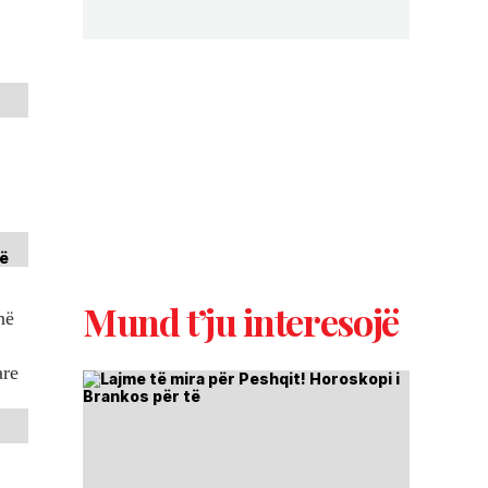
Mund t’ju interesojë
në
are