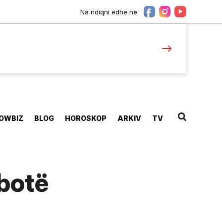
Na ndiqni edhe në
OWBIZ
BLOG
HOROSKOP
ARKIV
TV
 botë