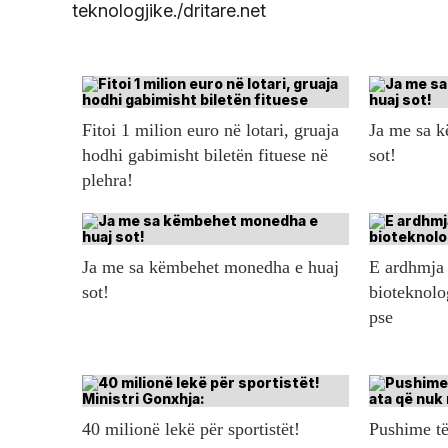
teknologjike./dritare.net
Fitoi 1 milion euro në lotari, gruaja
Ja me sa 
hodhi gabimisht biletën fituese në
sot!
plehra!
Ja me sa këmbehet monedha e huaj
E ardhmja 
sot!
bioteknolo
pse
40 milionë lekë për sportistët!
Pushime të