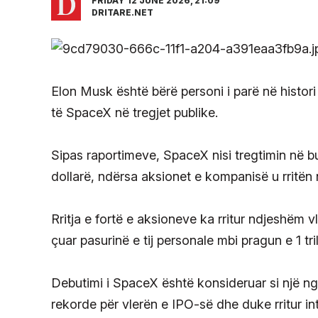
FRIDAY 12 JUNE 2026, 21:09
DRITARE.NET
Elon Musk është bërë personi i parë në histori 
të SpaceX në tregjet publike.
Sipas raportimeve, SpaceX nisi tregtimin në bu
dollarë, ndërsa aksionet e kompanisë u rritën
Rritja e fortë e aksioneve ka rritur ndjeshëm
çuar pasurinë e tij personale mbi pragun e 1 tri
Debutimi i SpaceX është konsideruar si një ng
rekorde për vlerën e IPO-së dhe duke rritur in