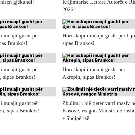
 nisen gjëkundi!
Krijimtarisë Letrare Autorët e Ri
2026!
i muajit gusht për
Horoskopi i muajit gusht për Ujo
ipas Brankos!
sipas Brankos!
i muajit gusht për
Horoskopi i muajit gusht për
n, sipas Brankos!
Akrepin, sipas Brankos!
i muajit gusht për
Zbulimi i një tjetër varri masiv n
ën, sipas Brankos!
Kosovë, reagon Ministria e Jash
e Shqipërisë