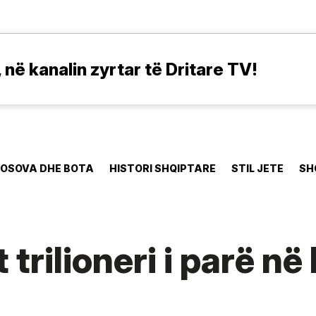
në kanalin zyrtar të Dritare TV!
OSOVA DHE BOTA
HISTORI SHQIPTARE
STIL JETE
SH
trilioneri i parë në