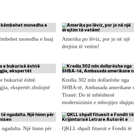
këmbehet monedha e huaj
Amerika po lëviz, por jo në një
drejtim të vetëm!
e bukurisë është
Kredia 302 mln dollarëshe nga
gjia, ekspertët zbulojnë
SHBA-të, Ambasada amerikane 
Tiranë: Do të mbështesë
modernizimin e mbrojtjes shqipt
 ngadalta. Një himn për
QKLL shpall fituesit e Fondit të