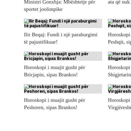
Ministri Gonxhja: Mbështetje për
ata që nuk
sportet joolimpike
Ilir Beqaj: Fundi i një paraburgimi
Horoskopi 
të pajustifikuar!
Peshqit, s
Horoskopi i muajit gusht për
Horoskopi 
Bricjapin, sipas Brankos!
Shigjetari
Horoskopi i muajit gusht për
Horoskopi 
Peshoren, sipas Brankos!
Virgjëresh