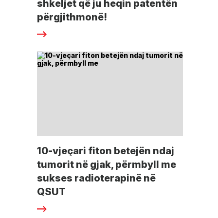
shkeljet që ju heqin patentën
përgjithmonë!
10-vjeçari fiton betejën ndaj
tumorit në gjak, përmbyll me
sukses radioterapinë në
QSUT