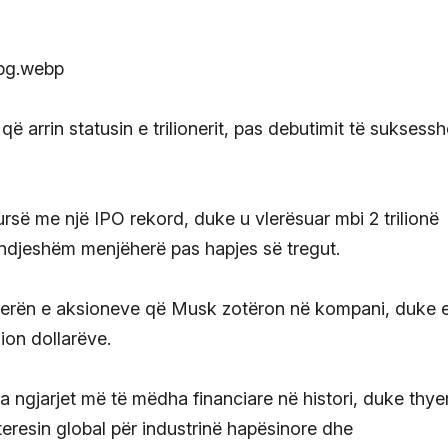
që arrin statusin e trilionerit, pas debutimit të suksess
rsë me një IPO rekord, duke u vlerësuar mbi 2 trilionë
 ndjeshëm menjëherë pas hapjes së tregut.
 vlerën e aksioneve që Musk zotëron në kompani, duke 
lion dollarëve.
a ngjarjet më të mëdha financiare në histori, duke thye
teresin global për industrinë hapësinore dhe