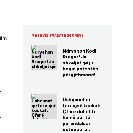
ME TE VIZITUARAT E 24 OREVE
hëm
Ndryshon Kodi
Rrugor! Ja
shkeljet që ju
heqin patentën
përgjithmonë!
e
Ushqimet që
forcojnë kockat:
Çfarë duhet të
hamë për të
r
parandaluar
osteoporo...