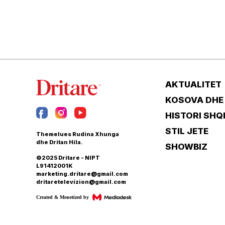
AKTUALITET
KOSOVA DHE
HISTORI SHQ
STIL JETE
Themelues Rudina Xhunga
dhe Dritan Hila.
SHOWBIZ
©2025 Dritare - NIPT
L91412001K
marketing.dritare@gmail.com
dritaretelevizion@gmail.com
Created & Monetized by