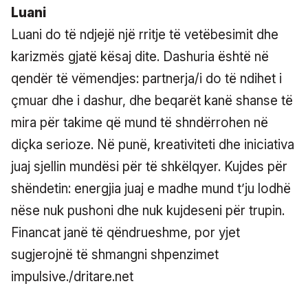
Luani
Luani do të ndjejë një rritje të vetëbesimit dhe
karizmës gjatë kësaj dite. Dashuria është në
qendër të vëmendjes: partnerja/i do të ndihet i
çmuar dhe i dashur, dhe beqarët kanë shanse të
mira për takime që mund të shndërrohen në
diçka serioze. Në punë, kreativiteti dhe iniciativa
juaj sjellin mundësi për të shkëlqyer. Kujdes për
shëndetin: energjia juaj e madhe mund t’ju lodhë
nëse nuk pushoni dhe nuk kujdeseni për trupin.
Financat janë të qëndrueshme, por yjet
sugjerojnë të shmangni shpenzimet
impulsive./dritare.net