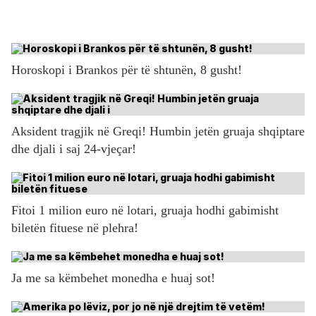
Horoskopi i Brankos për të shtunën, 8 gusht!
Aksident tragjik në Greqi! Humbin jetën gruaja shqiptare
dhe djali i saj 24-vjeçar!
Fitoi 1 milion euro në lotari, gruaja hodhi gabimisht
biletën fituese në plehra!
Ja me sa këmbehet monedha e huaj sot!