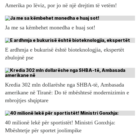
Amerika po lëviz, por jo në një drejtim të vetëm!
Ja me sa këmbehet monedha e huaj sot!
E ardhmja e bukurisë është bioteknologjia, ekspertët
zbulojnë pse
Kredia 302 mln dollarëshe nga SHBA-të, Ambasada
amerikane në Tiranë: Do të mbështesë modernizimin e
mbrojtjes shqiptare
40 milionë lekë për sportistët! Ministri Gonxhja:
Mbështetje për sportet joolimpike