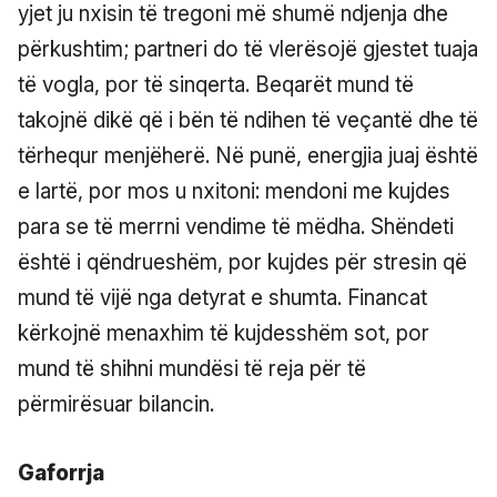
yjet ju nxisin të tregoni më shumë ndjenja dhe
përkushtim; partneri do të vlerësojë gjestet tuaja
të vogla, por të sinqerta. Beqarët mund të
takojnë dikë që i bën të ndihen të veçantë dhe të
tërhequr menjëherë. Në punë, energjia juaj është
e lartë, por mos u nxitoni: mendoni me kujdes
para se të merrni vendime të mëdha. Shëndeti
është i qëndrueshëm, por kujdes për stresin që
mund të vijë nga detyrat e shumta. Financat
kërkojnë menaxhim të kujdesshëm sot, por
mund të shihni mundësi të reja për të
përmirësuar bilancin.
Gaforrja