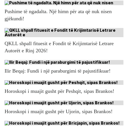
Pushime të ngadalta. Një himn për ata që nuk nisen
gjëkundi!
QKLL shpall fituesit e Fondit të Krijimtarisë Letrare
Autorët e Rinj 2026!
Ilir Beqaj: Fundi i një paraburgimi të pajustifikuar!
Horoskopi i muajit gusht për Peshqit, sipas Brankos!
Horoskopi i muajit gusht për Ujorin, sipas Brankos!