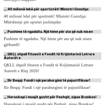
40 milionë lekë për sportistët! Ministri Gonxhja:
Mbështetje për sportet joolimpike
Pushime të ngadalta. Një himn për ata që nuk nisen
gjëkundi!
QKLL shpall fituesit e Fondit të Krijimtarisë Letrare
Autorët e Rinj 2026!
Ilir Beqaj: Fundi i një paraburgimi të pajustifikuar!
Horoskopi i muajit gusht për Peshqit, sipas Brankos!