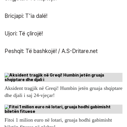
Bricjapi: T'ia dalë!
Ujori: Të çlirojë!
Peshqit: Të bashkojë! / A.S-Dritare.net
Aksident tragjik në Greqi! Humbin jetën gruaja shqiptare
dhe djali i saj 24-vjeçar!
Fitoi 1 milion euro në lotari, gruaja hodhi gabimisht
biletën fituese në plehra!