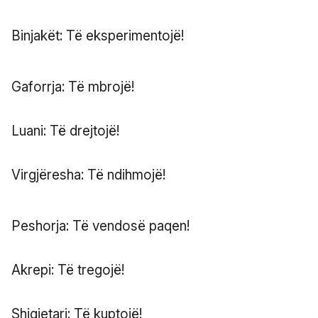
Binjakët: Të eksperimentojë!
Gaforrja: Të mbrojë!
Luani: Të drejtojë!
Virgjëresha: Të ndihmojë!
Peshorja: Të vendosë paqen!
Akrepi: Të tregojë!
Shigjetari: Të kuptojë!