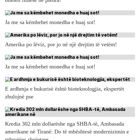
Ja me sa këmbehet monedha e huaj sot!
Amerika po lëviz, por jo në një drejtim të vetëm!
Ja me sa këmbehet monedha e huaj sot!
E ardhmja e bukurisë është bioteknologjia, ekspertët
zbulojnë pse
Kredia 302 mln dollarëshe nga SHBA-të, Ambasada
amerikane në Tiranë: Do të mbështesë modernizimin e
mbrojtjes shqiptare