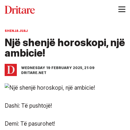
SHENJA JUAJ
Një shenjë horoskopi, një
ambicie!
WEDNESDAY 19 FEBRUARY 2025, 21:09
DRITARE.NET
Dashi: Të pushtojë!
Demi: Të pasurohet!