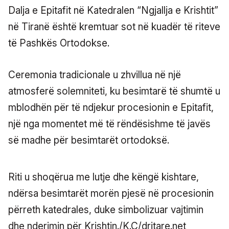
Dalja e Epitafit në Katedralen “Ngjallja e Krishtit”
në Tiranë është kremtuar sot në kuadër të riteve
të Pashkës Ortodokse.
Ceremonia tradicionale u zhvillua në një
atmosferë solemniteti, ku besimtarë të shumtë u
mblodhën për të ndjekur procesionin e Epitafit,
një nga momentet më të rëndësishme të javës
së madhe për besimtarët ortodoksë.
Riti u shoqërua me lutje dhe këngë kishtare,
ndërsa besimtarët morën pjesë në procesionin
përreth katedrales, duke simbolizuar vajtimin
dhe nderimin për Krishtin./K.C/dritare.net