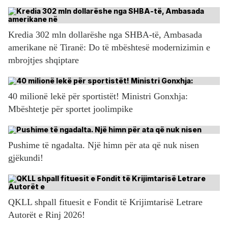
Kredia 302 mln dollarëshe nga SHBA-të, Ambasada
amerikane në Tiranë: Do të mbështesë modernizimin e
mbrojtjes shqiptare
40 milionë lekë për sportistët! Ministri Gonxhja:
Mbështetje për sportet joolimpike
Pushime të ngadalta. Një himn për ata që nuk nisen
gjëkundi!
QKLL shpall fituesit e Fondit të Krijimtarisë Letrare
Autorët e Rinj 2026!