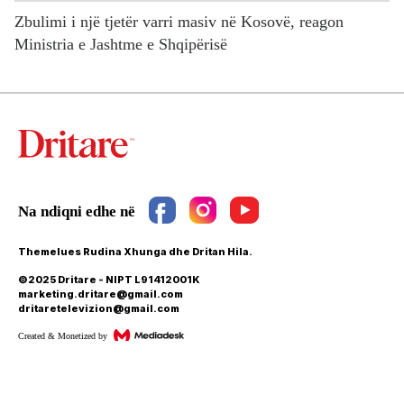
Zbulimi i një tjetër varri masiv në Kosovë, reagon
Ministria e Jashtme e Shqipërisë
Themelues Rudina Xhunga dhe Dritan Hila.
©2025 Dritare - NIPT L91412001K
marketing.dritare@gmail.com
dritaretelevizion@gmail.com
Created & Monetized by