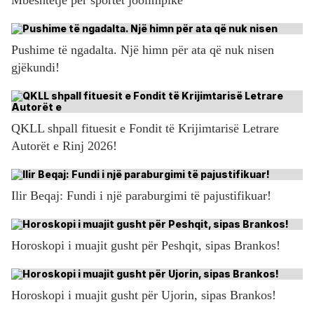
Pushime të ngadalta. Një himn për ata që nuk nisen
gjëkundi!
QKLL shpall fituesit e Fondit të Krijimtarisë Letrare
Autorët e Rinj 2026!
Ilir Beqaj: Fundi i një paraburgimi të pajustifikuar!
Horoskopi i muajit gusht për Peshqit, sipas Brankos!
Horoskopi i muajit gusht për Ujorin, sipas Brankos!