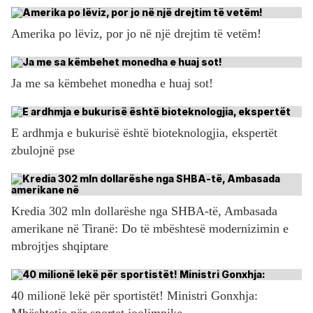
Amerika po lëviz, por jo në një drejtim të vetëm!
Ja me sa këmbehet monedha e huaj sot!
E ardhmja e bukurisë është bioteknologjia, ekspertët
zbulojnë pse
Kredia 302 mln dollarëshe nga SHBA-të, Ambasada
amerikane në Tiranë: Do të mbështesë modernizimin e
mbrojtjes shqiptare
40 milionë lekë për sportistët! Ministri Gonxhja:
Mbështetje për sportet joolimpike