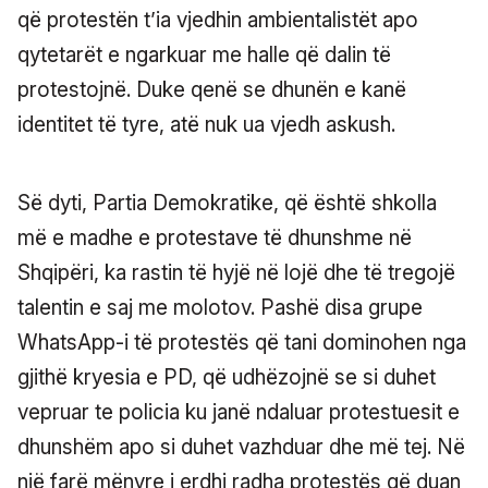
që protestën t’ia vjedhin ambientalistët apo
qytetarët e ngarkuar me halle që dalin të
protestojnë. Duke qenë se dhunën e kanë
identitet të tyre, atë nuk ua vjedh askush.
Së dyti, Partia Demokratike, që është shkolla
më e madhe e protestave të dhunshme në
Shqipëri, ka rastin të hyjë në lojë dhe të tregojë
talentin e saj me molotov. Pashë disa grupe
WhatsApp-i të protestës që tani dominohen nga
gjithë kryesia e PD, që udhëzojnë se si duhet
vepruar te policia ku janë ndaluar protestuesit e
dhunshëm apo si duhet vazhduar dhe më tej. Në
një farë mënyre i erdhi radha protestës që duan