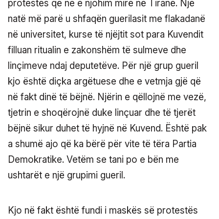
protestës që ne e njohim mirë në Tiranë. Një
natë më parë u shfaqën guerilasit me flakadanë
në universitet, kurse të njëjtit sot para Kuvendit
filluan ritualin e zakonshëm të sulmeve dhe
linçimeve ndaj deputetëve. Për një grup gueril
kjo është diçka argëtuese dhe e vetmja gjë që
në fakt dinë të bëjnë. Njërin e qëllojnë me vezë,
tjetrin e shoqërojnë duke linçuar dhe të tjerët
bëjnë sikur duhet të hyjnë në Kuvend. Është pak
a shumë ajo që ka bërë për vite të tëra Partia
Demokratike. Vetëm se tani po e bën me
ushtarët e një grupimi gueril.
Kjo në fakt është fundi i maskës së protestës