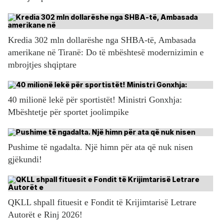
Kredia 302 mln dollarëshe nga SHBA-të, Ambasada
amerikane në Tiranë: Do të mbështesë modernizimin e
mbrojtjes shqiptare
40 milionë lekë për sportistët! Ministri Gonxhja:
Mbështetje për sportet joolimpike
Pushime të ngadalta. Një himn për ata që nuk nisen
gjëkundi!
QKLL shpall fituesit e Fondit të Krijimtarisë Letrare
Autorët e Rinj 2026!