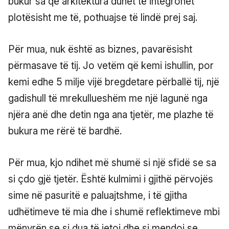
bukur sa që arkitektura duhet të integrohet
plotësisht me të, pothuajse të lindë prej saj.
Për mua, nuk është as biznes, pavarësisht
përmasave të tij. Jo vetëm që kemi ishullin, por
kemi edhe 5 milje vijë bregdetare përballë tij, një
gadishull të mrekullueshëm me një lagunë nga
njëra anë dhe detin nga ana tjetër, me plazhe të
bukura me rërë të bardhë.
Për mua, kjo ndihet më shumë si një sfidë se sa
si çdo gjë tjetër. Është kulmimi i gjithë përvojës
sime në pasuritë e paluajtshme, i të gjitha
udhëtimeve të mia dhe i shumë reflektimeve mbi
mënyrën se si dua të jetoj dhe si mendoj se