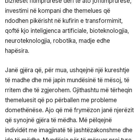
bizneset fitimprurëse deri te ato jofitimprurëse,
investimi në kompani dhe themelues që
ndodhen pikërisht në kufirin e transformimit,
qoftë kjo inteligjenca artificiale, bioteknologjia,
neuroteknologjia, robotika, madje edhe
hapësira.
Janë gjëra që, për mua, ushqejnë një kureshtje
të madhe dhe më japin mundësinë të mësoj, të
rritem dhe të zgjerohem. Gjithashtu më tërheqin
themeluesit që po përballen me probleme
domethënëse. Ajo që më frymëzon janë njerëzit
që synojnë gjëra të mëdha. Më pëlqejnë
individët me imagjinatë të jashtëzakonshme dhe