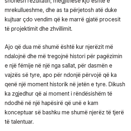
shohësh rezultatin, megjithëse kjo është e
mrekullueshme, dhe as ta përjetosh atë duke
kujtuar çdo vendim që ke marrë gjatë procesit
të projektimit dhe zhvillimit.
Ajo që dua më shumë është kur njerëzit më
ndalojnë dhe më tregojnë histori për pagëzimin
e një fëmije në një nga sallat, për dasmën e
vajzës së tyre, apo për ndonjë përvojë që ka
qenë një moment historik në jetën e tyre. Dikush
ka zgjedhur që ai moment i rëndësishëm të
ndodhë në një hapësirë që unë e kam
konceptuar së bashku me shumë njerëz të tjerë
të talentuar.