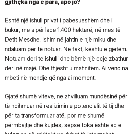
gjithçka nga e para, apo jo?
Është një ishull privat i pabesueshëm dhe i
bukur, me sipërfaqe 1.400 hektarë, në mes të
Detit Mesdhe. Ishim në jahtin e një miku dhe
ndaluam për të notuar. Në fakt, kështu e gjetëm.
Notuam deri te ishulli dhe bëmë një ecje zbathur
deri në majë. Dhe thjesht u mahnitëm. Ai vend na
mbeti në mendje që nga ai moment.
Gjatë shumë viteve, ne zhvilluam mundësinë për
të ndihmuar në realizimin e potencialit të tij dhe
për ta transformuar atë, por me shumë
përmbajtje dhe kujdes, sepse toka është aq e