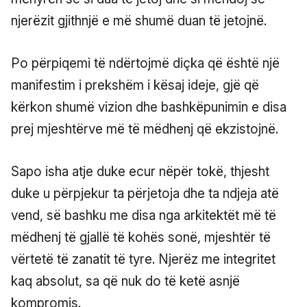
njerëzit gjithnjë e më shumë duan të jetojnë.
Po përpiqemi të ndërtojmë diçka që është një
manifestim i prekshëm i kësaj ideje, gjë që
kërkon shumë vizion dhe bashkëpunimin e disa
prej mjeshtërve më të mëdhenj që ekzistojnë.
Sapo isha atje duke ecur nëpër tokë, thjesht
duke u përpjekur ta përjetoja dhe ta ndjeja atë
vend, së bashku me disa nga arkitektët më të
mëdhenj të gjallë të kohës sonë, mjeshtër të
vërtetë të zanatit të tyre. Njerëz me integritet
kaq absolut, sa që nuk do të ketë asnjë
kompromis.