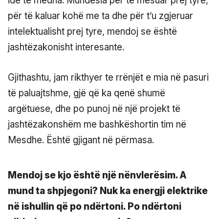
ide të mëdha. Mundësia për të mësuar prej tyre,
për të kaluar kohë me ta dhe për t’u zgjeruar
intelektualisht prej tyre, mendoj se është
jashtëzakonisht interesante.
Gjithashtu, jam rikthyer te rrënjët e mia në pasuri
të paluajtshme, gjë që ka qenë shumë
argëtuese, dhe po punoj në një projekt të
jashtëzakonshëm me bashkëshortin tim në
Mesdhe. Është gjigant në përmasa.
Mendoj se kjo është një nënvlerësim. A
mund ta shpjegoni? Nuk ka energji elektrike
në ishullin që po ndërtoni. Po ndërtoni