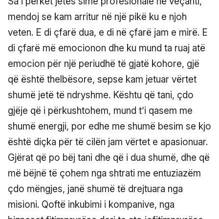
Sa i përket jetës sime profesionale në veçanti,
mendoj se kam arritur në një pikë ku e njoh
veten. E di çfarë dua, e di në çfarë jam e mirë. E
di çfarë më emocionon dhe ku mund ta ruaj atë
emocion për një periudhë të gjatë kohore, gjë
që është thelbësore, sepse kam jetuar vërtet
shumë jetë të ndryshme. Kështu që tani, çdo
gjëje që i përkushtohem, mund t’i qasem me
shumë energji, por edhe me shumë besim se kjo
është diçka për të cilën jam vërtet e apasionuar.
Gjërat që po bëj tani dhe që i dua shumë, dhe që
më bëjnë të çohem nga shtrati me entuziazëm
çdo mëngjes, janë shumë të drejtuara nga
misioni. Qoftë inkubimi i kompanive, nga