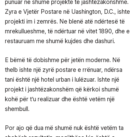
punuar në shumë projekte të jashtëzakonshme.
Zyra e Vjetër Postare në Uashington, D.C., ishte
projekti im i zemrës. Ne blenë atë ndërtesë të
mrekullueshme, të ndërtuar në vitet 1890, dhe e
restauruam me shumë kujdes dhe dashuri.
E bëmë të dobishme për jetën moderne. Në
thelb ishte një zyrë postare e rrënuar, ndërsa
tani është një hotel urban i lulëzuar. Ishte një
projekt i jashtëzakonshëm që kërkoi shumë
kohë për t’u realizuar dhe është vetëm një
shembull.
Por ajo që dua më shumë nuk është vetëm ta