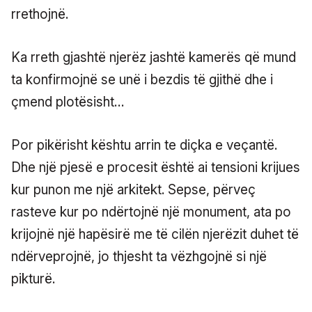
rrethojnë.
Ka rreth gjashtë njerëz jashtë kamerës që mund
ta konfirmojnë se unë i bezdis të gjithë dhe i
çmend plotësisht…
Por pikërisht kështu arrin te diçka e veçantë.
Dhe një pjesë e procesit është ai tensioni krijues
kur punon me një arkitekt. Sepse, përveç
rasteve kur po ndërtojnë një monument, ata po
krijojnë një hapësirë me të cilën njerëzit duhet të
ndërveprojnë, jo thjesht ta vëzhgojnë si një
pikturë.