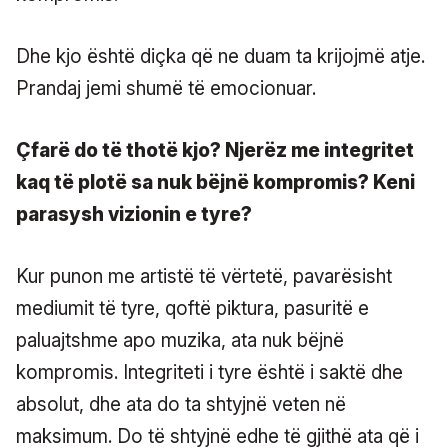
Dhe kjo është diçka që ne duam ta krijojmë atje.
Prandaj jemi shumë të emocionuar.
Çfarë do të thotë kjo? Njerëz me integritet
kaq të plotë sa nuk bëjnë kompromis? Keni
parasysh vizionin e tyre?
Kur punon me artistë të vërtetë, pavarësisht
mediumit të tyre, qoftë piktura, pasuritë e
paluajtshme apo muzika, ata nuk bëjnë
kompromis. Integriteti i tyre është i saktë dhe
absolut, dhe ata do ta shtyjnë veten në
maksimum. Do të shtyjnë edhe të gjithë ata që i