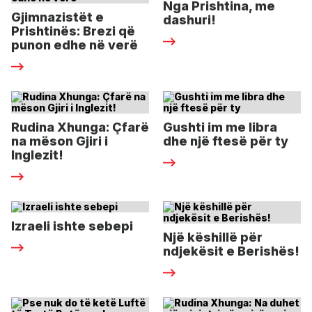
Nga Prishtina, me
Gjimnazistët e
dashuri!
Prishtinës: Brezi që
punon edhe në verë
Rudina Xhunga: Çfarë
Gushti im me libra
na mëson Gjiri i
dhe një ftesë për ty
Inglezit!
Izraeli ishte sebepi
Një këshillë për
ndjekësit e Berishës!