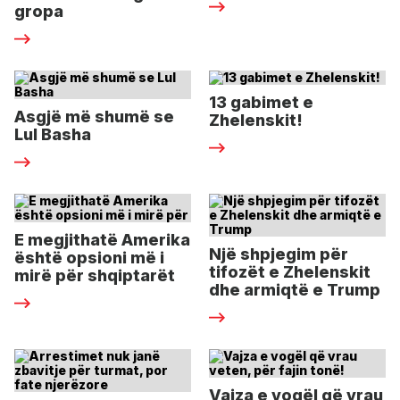
gropa
13 gabimet e
Asgjë më shumë se
Zhelenskit!
Lul Basha
E megjithatë Amerika
Një shpjegim për
është opsioni më i
tifozët e Zhelenskit
mirë për shqiptarët
dhe armiqtë e Trump
Vajza e vogël që vrau