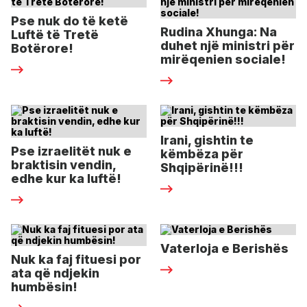
Pse nuk do të ketë
Rudina Xhunga: Na
Luftë të Tretë
duhet një ministri për
Botërore!
mirëqenien sociale!
Irani, gishtin te
Pse izraelitët nuk e
këmbëza për
braktisin vendin,
Shqipërinë!!!
edhe kur ka luftë!
Vaterloja e Berishës
Nuk ka faj fituesi por
ata që ndjekin
humbësin!