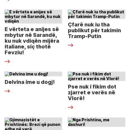
Çfarë nuk iu tha
E vërteta e anijes së
publikut për takimin
mbytur në Sarandë,
Tramp-Putin
ku nuk vdiqën mijëra
italiane, siç thotë
Fevziu!
Delvina ime u dogj!
Pse nuk i fikim dot
zjarret e verës në
Vlorë!