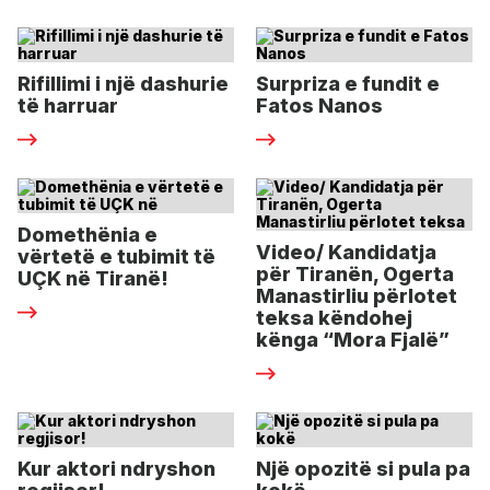
Rifillimi i një dashurie
Surpriza e fundit e
të harruar
Fatos Nanos
Domethënia e
Video/ Kandidatja
vërtetë e tubimit të
për Tiranën, Ogerta
UÇK në Tiranë!
Manastirliu përlotet
teksa këndohej
kënga “Mora Fjalë”
Kur aktori ndryshon
Një opozitë si pula pa