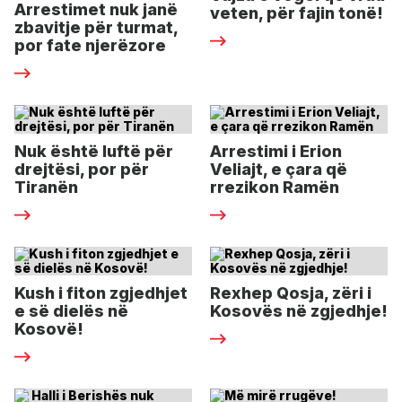
Arrestimet nuk janë
veten, për fajin tonë!
zbavitje për turmat,
por fate njerëzore
Nuk është luftë për
Arrestimi i Erion
drejtësi, por për
Veliajt, e çara që
Tiranën
rrezikon Ramën
Kush i fiton zgjedhjet
Rexhep Qosja, zëri i
e së dielës në
Kosovës në zgjedhje!
Kosovë!