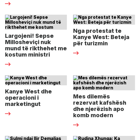
Nga protestat te
Largojeni! Sepse
Kanye West: Beteja
Millosheviçi nuk
për turizmin
mund të rikthehet me
kostum ministri
Kanye West dhe
Mes dilemës
operacioni i
rezervat kafshësh
marketingut
dhe njerëzish apo
komb modern