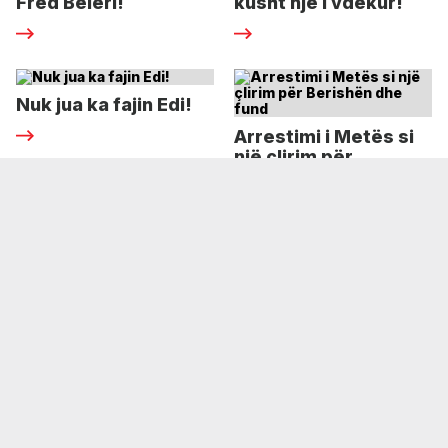
Fred Beleri!
kusht një i vdekur!
Nuk jua ka fajin Edi!
Arrestimi i Metës si
një çlirim për
Berishën dhe fund
për PL!
Dita kur Ilir Meta
Nuk na konsiderojnë
vdiq!
njerëz!
Ne i duhemi vetes
Agonia e një partie!