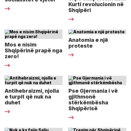
Kurti revolucionin në
Shqipëri
Anatomia e një
Mos e nisim
proteste
Shqipërinë prapë nga
zero!
Antihebraizmi, njolla
Pse Gjermania i vë
e turpit që nuk na
gjithmonë
duhet
stërkëmbësha
Shqipërisë