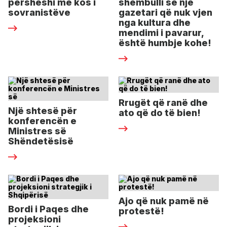
përsheshi me kos i
shembulli se një
sovranistëve
gazetari që nuk vjen
nga kultura dhe
mendimi i pavarur,
është humbje kohe!
Rrugët që ranë dhe
Një shtesë për
ato që do të bien!
konferencën e
Ministres së
Shëndetësisë
Ajo që nuk pamë në
Bordi i Paqes dhe
protestë!
projeksioni