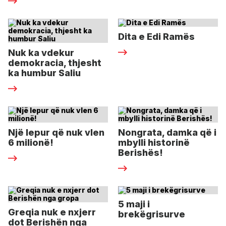
Dita e Edi Ramës
Nuk ka vdekur
demokracia, thjesht
ka humbur Saliu
Një lepur që nuk vlen
Nongrata, damka që i
6 milionë!
mbylli historinë
Berishës!
5 maji i
Greqia nuk e nxjerr
brekëgrisurve
dot Berishën nga