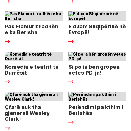
Pas Flamurit radhën
E duam Shqipërinë në
e ka Berisha
Evropë!
Komedia e teatrit të
Si po ia bën gropën
Durrësit
vetes PD-ja!
Çfarë nuk tha
Perëndimi pa kthim i
gjenerali Wesley
Berishës
Clark!