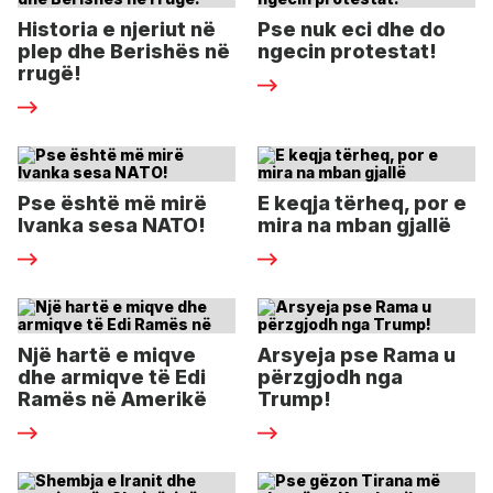
Historia e njeriut në
Pse nuk eci dhe do
plep dhe Berishës në
ngecin protestat!
rrugë!
Pse është më mirë
E keqja tërheq, por e
Ivanka sesa NATO!
mira na mban gjallë
Një hartë e miqve
Arsyeja pse Rama u
dhe armiqve të Edi
përzgjodh nga
Ramës në Amerikë
Trump!