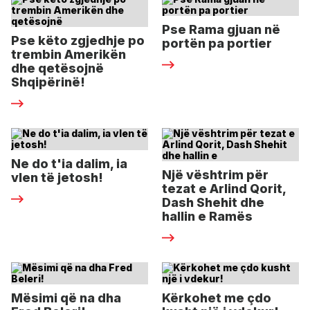
Pse Rama gjuan në
Pse këto zgjedhje po
portën pa portier
trembin Amerikën
dhe qetësojnë
Shqipërinë!
Ne do t'ia dalim, ia
Një vështrim për
vlen të jetosh!
tezat e Arlind Qorit,
Dash Shehit dhe
hallin e Ramës
Mësimi që na dha
Kërkohet me çdo