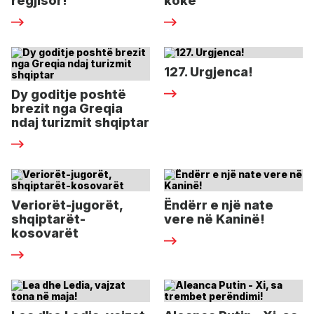
regjisor!
kokë
127. Urgjenca!
Dy goditje poshtë
brezit nga Greqia
ndaj turizmit shqiptar
Veriorët-jugorët,
Ëndërr e një nate
shqiptarët-
vere në Kaninë!
kosovarët