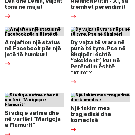
Lea dhe Ledia, vajzat
Aleanca Putin - Xi, sa
tona në maja!
trembet perëndimi!
A mjafton një status
Dy vajza të vrara në
në Facebook për një
punë të tyre. Pse në
jetë të humbur!
Shqipëri është
“aksident”, kur në
Perëndim është
“krim”?
Një takim mes
Si vdiq e vetme dhe
tragjedisë dhe
në varfëri “Marigoja
komedisë
e Flamurit”