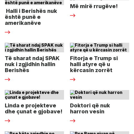
Më mirë rrugëve!
Halli i Berishës nuk
është punë e
amerikanëve
Të sharat ndaj SPAK
Fitorja e Trump si
nuk i zgjidhin hallin
halli atyre që u
Berishës
kërcasin zorrët
Linda e projekteve
Doktori që nuk
dhe çunat e gjobave!
harron vesin