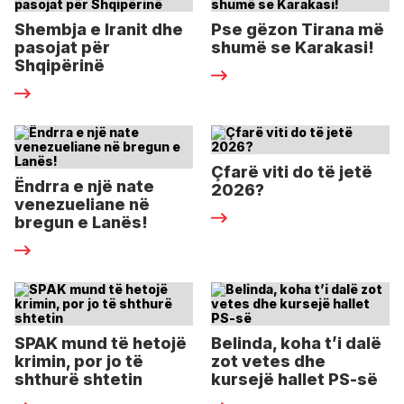
Shembja e Iranit dhe
Pse gëzon Tirana më
pasojat për
shumë se Karakasi!
Shqipërinë
Çfarë viti do të jetë
Ëndrra e një nate
2026?
venezueliane në
bregun e Lanës!
SPAK mund të hetojë
Belinda, koha t’i dalë
krimin, por jo të
zot vetes dhe
shthurë shtetin
kursejë hallet PS-së