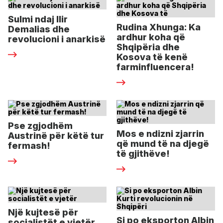
Sulmi ndaj Ilir
Rudina Xhunga: Ka
Demalias dhe
ardhur koha që
revolucioni i anarkisë
Shqipëria dhe
Kosova të kenë
farminfluencera!
Pse zgjodhëm
Mos e ndizni zjarrin
Austrinë për këtë tur
që mund të na djegë
fermash!
të gjithëve!
Një kujtesë për
Si po eksporton Albin
socialistët e vjetër