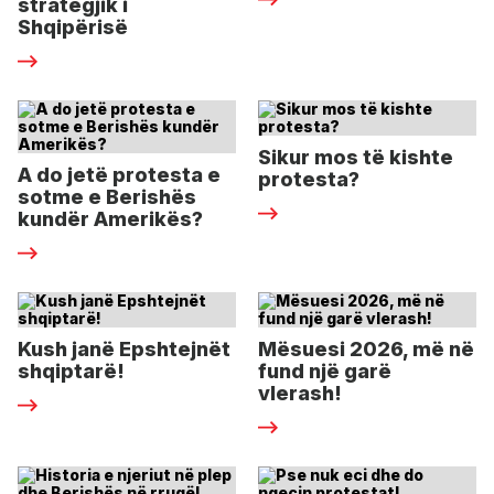
strategjik i
Shqipërisë
Sikur mos të kishte
A do jetë protesta e
protesta?
sotme e Berishës
kundër Amerikës?
Kush janë Epshtejnët
Mësuesi 2026, më në
shqiptarë!
fund një garë
vlerash!