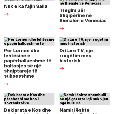
Nuk e ka fajin Saliu
Tregim për
Shqipërinë në
Bienalen e Venecias
Për Lornën dhe
Dritare TV, një
lehtësinë e
rrugëtim mes
papërballueshme të
historish
baltosjes së një
shqiptareje të
suksesshme
Deklarata e Kos dhe
Namiri ështe