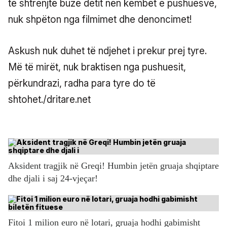
të shtrenjtë buzë detit nën këmbët e pushuesve,
nuk shpëton nga filmimet dhe denoncimet!
Askush nuk duhet të ndjehet i prekur prej tyre.
Më të mirët, nuk braktisen nga pushuesit,
përkundrazi, radha para tyre do të
shtohet./dritare.net
Aksident tragjik në Greqi! Humbin jetën gruaja shqiptare
dhe djali i saj 24-vjeçar!
Fitoi 1 milion euro në lotari, gruaja hodhi gabimisht