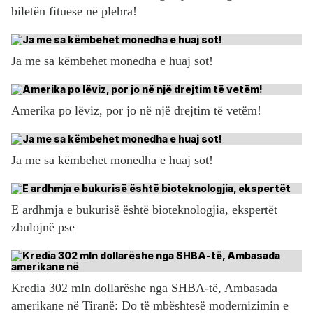
biletën fituese në plehra!
Ja me sa këmbehet monedha e huaj sot!
Amerika po lëviz, por jo në një drejtim të vetëm!
Ja me sa këmbehet monedha e huaj sot!
E ardhmja e bukurisë është bioteknologjia, ekspertët
zbulojnë pse
Kredia 302 mln dollarëshe nga SHBA-të, Ambasada
amerikane në Tiranë: Do të mbështesë modernizimin e