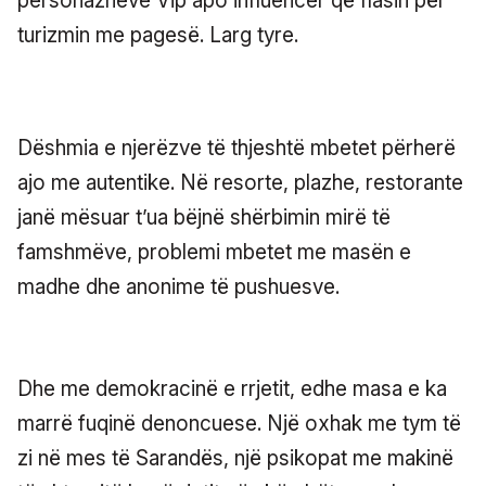
personazheve Vip apo influencer që flasin për
turizmin me pagesë. Larg tyre.
Dëshmia e njerëzve të thjeshtë mbetet përherë
ajo me autentike. Në resorte, plazhe, restorante
janë mësuar t’ua bëjnë shërbimin mirë të
famshmëve, problemi mbetet me masën e
madhe dhe anonime të pushuesve.
Dhe me demokracinë e rrjetit, edhe masa e ka
marrë fuqinë denoncuese. Një oxhak me tym të
zi në mes të Sarandës, një psikopat me makinë