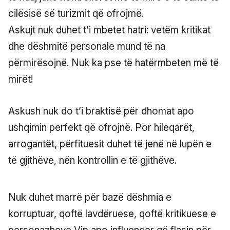
cilësisë së turizmit që ofrojmë.
Askujt nuk duhet t’i mbetet hatri: vetëm kritikat
dhe dëshmitë personale mund të na
përmirësojnë. Nuk ka pse të hatërmbeten më të
mirët!
Askush nuk do t’i braktisë për dhomat apo
ushqimin perfekt që ofrojnë. Por hileqarët,
arrogantët, përfituesit duhet të jenë në lupën e
të gjithëve, nën kontrollin e të gjithëve.
Nuk duhet marrë për bazë dëshmia e
korruptuar, qoftë lavdëruese, qoftë kritikuese e