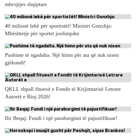
mbrojtjes shqiptare
40 milionë lekë për sportistët! Ministri Gonxhja:
Mbështetje për sportet joolimpike
Pushime të ngadalta. Një himn për ata që nuk nisen
gjëkundi!
QKLL shpall fituesit e Fondit të Krijimtarisë Letrare
Autorët e Rinj 2026!
Ilir Beqaj: Fundi i një paraburgimi të pajustifikuar!