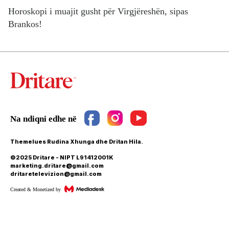
Horoskopi i muajit gusht për Virgjëreshën, sipas
Brankos!
Themelues Rudina Xhunga dhe Dritan Hila.
©2025 Dritare - NIPT L91412001K
marketing.dritare@gmail.com
dritaretelevizion@gmail.com
Created & Monetized by