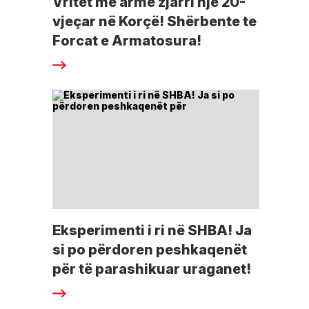
Vritet me armë zjarri një 20-
vjeçar në Korçë! Shërbente te
Forcat e Armatosura!
Eksperimenti i ri në SHBA! Ja
si po përdoren peshkaqenët
për të parashikuar uraganet!