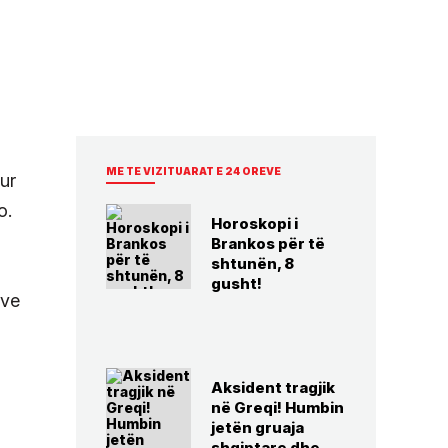
ME TE VIZITUARAT E 24 OREVE
ur
o.
Horoskopi i
Brankos për të
shtunën, 8
gusht!
ëve
Aksident tragjik
në Greqi! Humbin
jetën gruaja
shqiptare dhe