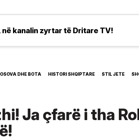
në kanalin zyrtar të Dritare TV!
OSOVA DHE BOTA
HISTORI SHQIPTARE
STIL JETE
SH
! Ja çfarë i tha Ro
ë!