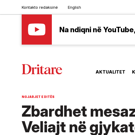
Kontakto redaksinë
English
Na ndiqni në YouTube, 
AKTUALITET
K
NGJARJET E DITËS
Zbardhet mesazhi
Veliajt në gjykat