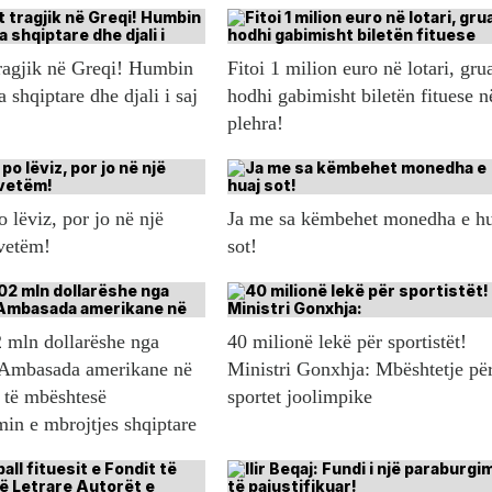
ragjik në Greqi! Humbin
Fitoi 1 milion euro në lotari, gru
a shqiptare dhe djali i saj
hodhi gabimisht biletën fituese n
plehra!
 lëviz, por jo në një
Ja me sa këmbehet monedha e h
 vetëm!
sot!
 mln dollarëshe nga
40 milionë lekë për sportistët!
Ambasada amerikane në
Ministri Gonxhja: Mbështetje pë
 të mbështesë
sportet joolimpike
in e mbrojtjes shqiptare