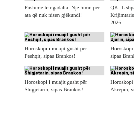
Pushime të ngadalta. Një himn për
QKLL shpal
ata që nuk nisen gjëkundi!
Krijimtaris
2026!
Horoskopi i muajit gusht për
Horoskopi 
Peshqit, sipas Brankos!
sipas Bran
Horoskopi i muajit gusht për
Horoskopi 
Shigjetarin, sipas Brankos!
Akrepin, s