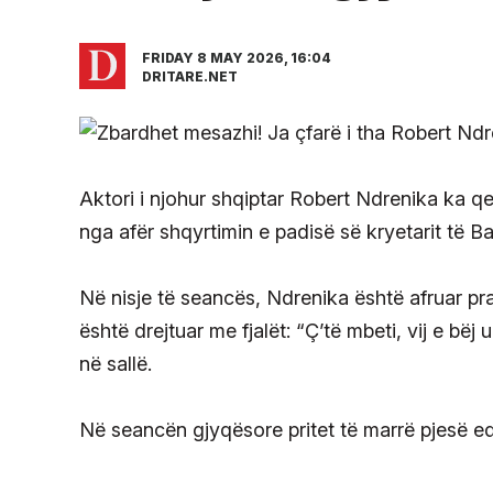
FRIDAY 8 MAY 2026, 16:04
DRITARE.NET
Aktori i njohur shqiptar Robert Ndrenika ka q
nga afër shqyrtimin e padisë së kryetarit të Ba
Në nisje të seancës, Ndrenika është afruar pra
është drejtuar me fjalët: “Ç’të mbeti, vij e 
në sallë.
Në seancën gjyqësore pritet të marrë pjesë ed