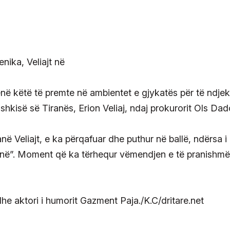
enë këtë të premte në ambientet e gjykatës për të ndjek
shkisë së Tiranës, Erion Veliaj, ndaj prokurorit Ols Dad
në Veliajt, e ka përqafuar dhe puthur në ballë, ndërsa i
bëj unë”. Moment që ka tërhequr vëmendjen e të pranishm
he aktori i humorit Gazment Paja./K.C/dritare.net