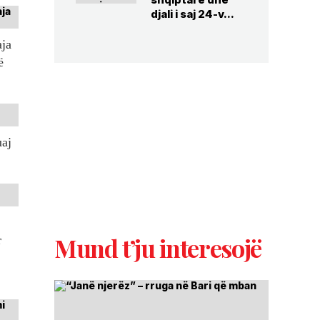
djali i saj 24-v...
aja
ë
uaj
Mund t’ju interesojë
r