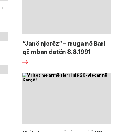
mi
“Janë njerëz” – rruga në Bari
që mban datën 8.8.1991