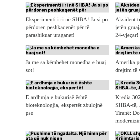
Eksperimenti i ri në SHBA! Ja si po
Aksident t
përdoren peshkaqenët për të
jetën gruaj
parashikuar uraganet!
24-vjeçar!
Ja me sa këmbehet monedha e huaj
Amerika po
sot!
drejtim të
E ardhmja e bukurisë është
Kredia 302
bioteknologjia, ekspertët zbulojnë
SHBA-të, 
pse
Tiranë: Do
modernizim