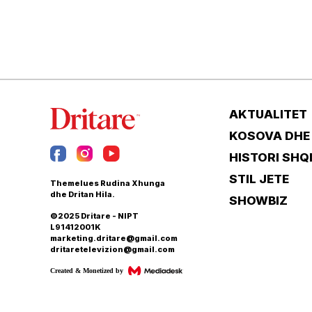
AKTUALITET
KOSOVA DHE
HISTORI SHQ
STIL JETE
Themelues Rudina Xhunga
dhe Dritan Hila.
SHOWBIZ
©2025 Dritare - NIPT
L91412001K
marketing.dritare@gmail.com
dritaretelevizion@gmail.com
Created & Monetized by