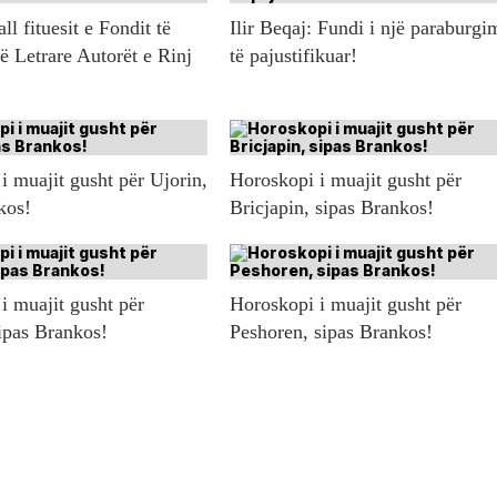
l fituesit e Fondit të
Ilir Beqaj: Fundi i një paraburgi
ë Letrare Autorët e Rinj
të pajustifikuar!
i muajit gusht për Ujorin,
Horoskopi i muajit gusht për
kos!
Bricjapin, sipas Brankos!
i muajit gusht për
Horoskopi i muajit gusht për
ipas Brankos!
Peshoren, sipas Brankos!