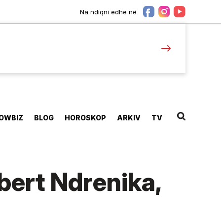
Na ndiqni edhe në
OWBIZ
BLOG
HOROSKOP
ARKIV
TV
bert Ndrenika,