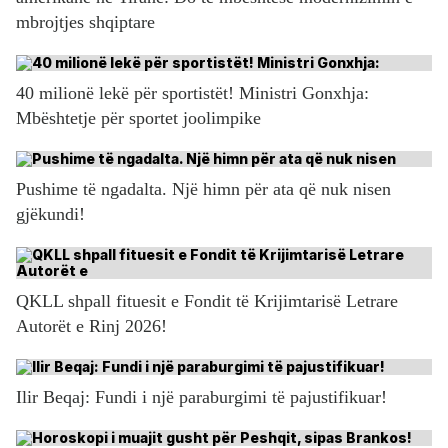
mbrojtjes shqiptare
40 milionë lekë për sportistët! Ministri Gonxhja:
Mbështetje për sportet joolimpike
Pushime të ngadalta. Një himn për ata që nuk nisen
gjëkundi!
QKLL shpall fituesit e Fondit të Krijimtarisë Letrare
Autorët e Rinj 2026!
Ilir Beqaj: Fundi i një paraburgimi të pajustifikuar!