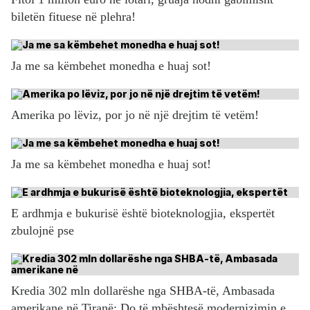
biletën fituese në plehra!
Ja me sa këmbehet monedha e huaj sot!
Amerika po lëviz, por jo në një drejtim të vetëm!
Ja me sa këmbehet monedha e huaj sot!
E ardhmja e bukurisë është bioteknologjia, ekspertët
zbulojnë pse
Kredia 302 mln dollarëshe nga SHBA-të, Ambasada
amerikane në Tiranë: Do të mbështesë modernizimin e