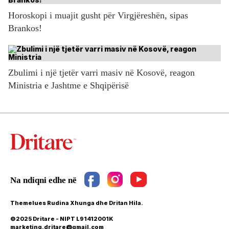
Horoskopi i muajit gusht për Virgjëreshën, sipas
Brankos!
Zbulimi i një tjetër varri masiv në Kosovë, reagon
Ministria e Jashtme e Shqipërisë
Themelues Rudina Xhunga dhe Dritan Hila.
©2025 Dritare - NIPT L91412001K
marketing.dritare@gmail.com