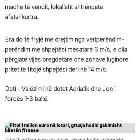
madhe të vendit, lokalisht shtrëngata
afatshkurtra.
Era do të fryjë me drejtim nga veriperëndim-
perëndim me shpejtësi mesatare 6 m/s, e cila
përgjatë vijës bregdetare dhe zonave luginore
pritet të fitojë shpejtësi deri në 14 m/s.
Deti - Valëzimi në detet Adriatik dhe Jon i
forcës 1-3 ballë.
Fitoi 1 milion euro në lotari, gruaja hodhi gabimisht