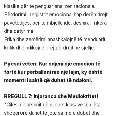
klasike për të penguar analizën racionale.
Përdorimi i regjistrit emocional hap derën drejt
pavetëdijes, për të mbjellë ide, dëshira, frikëra
dhe detyrime.
Frika dhe zemërimi anashkalojnë të menduarit
kritik dhe ndikojnë drejtpërdrejt në sjellje.
Pyesni veten: Kur ndjeni një emocion të
fortë kur përballeni me një lajm, ky është
momenti i saktë që duhet të ndaloni.
RREGULL 7: Injoranca dhe Mediokriteti
"Cilësia e arsimit që u jepet klasave të ulëta
shoqërore duhet të jetë sa më e dobët dhe