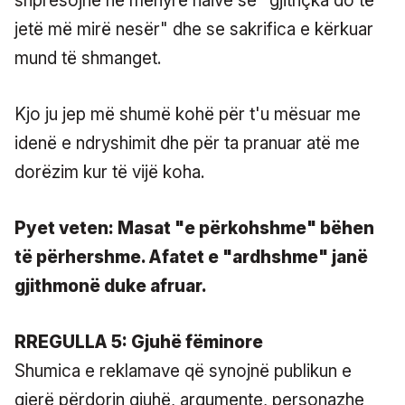
shpresojnë në mënyrë naive se "gjithçka do të
jetë më mirë nesër" dhe se sakrifica e kërkuar
mund të shmanget.
Kjo ju jep më shumë kohë për t'u mësuar me
idenë e ndryshimit dhe për ta pranuar atë me
dorëzim kur të vijë koha.
Pyet veten: Masat "e përkohshme" bëhen
të përhershme. Afatet e "ardhshme" janë
gjithmonë duke afruar.
RREGULLA 5: Gjuhë fëminore
Shumica e reklamave që synojnë publikun e
gjerë përdorin gjuhë, argumente, personazhe