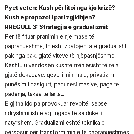
Pyet veten: Kush përfitoi nga kjo krizë?
Kush e propozoi i pari zgjidhjen?
RREGULL 3: Strategjia e gradualizmit
Për të fituar pranimin e një mase të
papranueshme, thjesht zbatojeni atë gradualisht,
pak nga pak, gjatë viteve të njëpasnjëshme.
Kështu u vendosën kushte rrënjësisht të reja
gjatë dekadave: qeveri minimale, privatizim,
punësim i pasigurt, papunësi masive, paga të
padenja, taksa të larta...
E gjitha kjo pa provokuar revoltë, sepse
ndryshimi ishte aq i ngadaltë sa dukej i
natyrshëm. Gradualizmi është teknika e
përsosur për transformimin e të papranueshmes