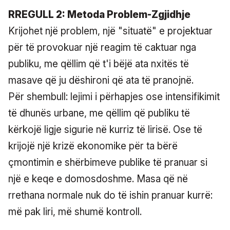
RREGULL 2: Metoda Problem-Zgjidhje
Krijohet një problem, një "situatë" e projektuar
për të provokuar një reagim të caktuar nga
publiku, me qëllim që t'i bëjë ata nxitës të
masave që ju dëshironi që ata të pranojnë.
Për shembull: lejimi i përhapjes ose intensifikimit
të dhunës urbane, me qëllim që publiku të
kërkojë ligje sigurie në kurriz të lirisë. Ose të
krijojë një krizë ekonomike për ta bërë
çmontimin e shërbimeve publike të pranuar si
një e keqe e domosdoshme. Masa që në
rrethana normale nuk do të ishin pranuar kurrë:
më pak liri, më shumë kontroll.