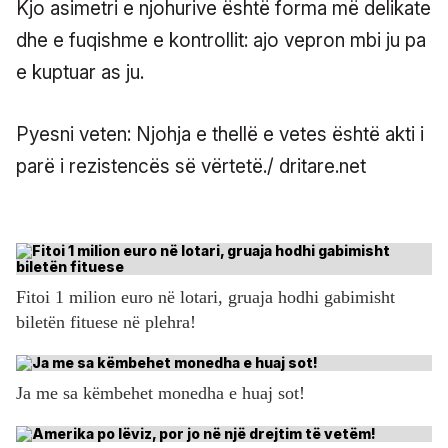
Kjo asimetri e njohurive është forma më delikate
dhe e fuqishme e kontrollit: ajo vepron mbi ju pa
e kuptuar as ju.
Pyesni veten: Njohja e thellë e vetes është akti i
parë i rezistencës së vërtetë./ dritare.net
Fitoi 1 milion euro në lotari, gruaja hodhi gabimisht
biletën fituese në plehra!
Ja me sa këmbehet monedha e huaj sot!