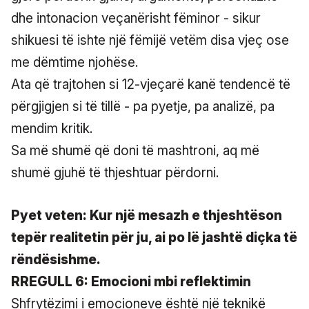
dhe intonacion veçanërisht fëminor - sikur
shikuesi të ishte një fëmijë vetëm disa vjeç ose
me dëmtime njohëse.
Ata që trajtohen si 12-vjeçarë kanë tendencë të
përgjigjen si të tillë - pa pyetje, pa analizë, pa
mendim kritik.
Sa më shumë që doni të mashtroni, aq më
shumë gjuhë të thjeshtuar përdorni.
Pyet veten: Kur një mesazh e thjeshtëson
tepër realitetin për ju, ai po lë jashtë diçka të
rëndësishme.
RREGULL 6: Emocioni mbi reflektimin
Shfrytëzimi i emocioneve është një teknikë