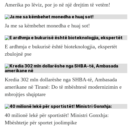
Amerika po lëviz, por jo në një drejtim të vetëm!
Ja me sa këmbehet monedha e huaj sot!
E ardhmja e bukurisë është bioteknologjia, ekspertët
zbulojnë pse
Kredia 302 mln dollarëshe nga SHBA-të, Ambasada
amerikane në Tiranë: Do të mbështesë modernizimin e
mbrojtjes shqiptare
40 milionë lekë për sportistët! Ministri Gonxhja:
Mbështetje për sportet joolimpike