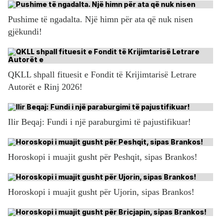
Pushime të ngadalta. Një himn për ata që nuk nisen
gjëkundi!
QKLL shpall fituesit e Fondit të Krijimtarisë Letrare
Autorët e Rinj 2026!
Ilir Beqaj: Fundi i një paraburgimi të pajustifikuar!
Horoskopi i muajit gusht për Peshqit, sipas Brankos!
Horoskopi i muajit gusht për Ujorin, sipas Brankos!