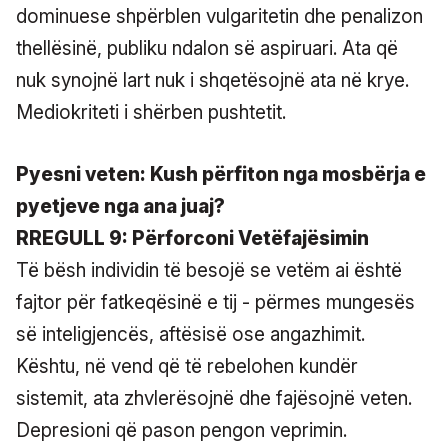
dominuese shpërblen vulgaritetin dhe penalizon
thellësinë, publiku ndalon së aspiruari. Ata që
nuk synojnë lart nuk i shqetësojnë ata në krye.
Mediokriteti i shërben pushtetit.
Pyesni veten: Kush përfiton nga mosbërja e
pyetjeve nga ana juaj?
RREGULL 9: Përforconi Vetëfajësimin
Të bësh individin të besojë se vetëm ai është
fajtor për fatkeqësinë e tij - përmes mungesës
së inteligjencës, aftësisë ose angazhimit.
Kështu, në vend që të rebelohen kundër
sistemit, ata zhvlerësojnë dhe fajësojnë veten.
Depresioni që pason pengon veprimin.