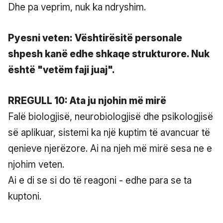
Dhe pa veprim, nuk ka ndryshim.
Pyesni veten: Vështirësitë personale
shpesh kanë edhe shkaqe strukturore. Nuk
është "vetëm faji juaj".
RREGULL 10: Ata ju njohin më mirë
Falë biologjisë, neurobiologjisë dhe psikologjisë
së aplikuar, sistemi ka një kuptim të avancuar të
qenieve njerëzore. Ai na njeh më mirë sesa ne e
njohim veten.
Ai e di se si do të reagoni - edhe para se ta
kuptoni.