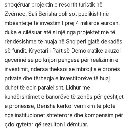
shoqëruar projektin e resortit turistik në
Zvërnec, Sali Berisha doli sot publikisht në
mbështetje të investimit prej 4 miliardë eurosh,
duke e cilësuar atë si një nga projektet më të
rëndësishme të huaja në Shqipëri gjatë dekadës
së fundit. Kryetari i Partisë Demokratike akuzoi
qeverinë se po krijon pengesa për realizimin e
investimit, ndërsa theksoi se mbrojtja e pronës
private dhe tërheqja e investitorëve të huaj
duhet të ecin paralelisht. Lidhur me
kundërshtimet e banorëve të zonës për çështjet
e pronësisë, Berisha kërkoi verifikim të plotë
nga institucionet shtetërore dhe kompensim për
çdo qytetar që rezulton i dëmtuar.