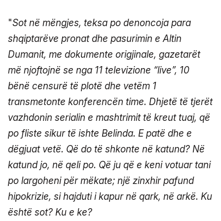
"
Sot në mëngjes, teksa po denoncoja para
shqiptarëve pronat dhe pasurimin e Altin
Dumanit, me dokumente origjinale, gazetarët
më njoftojnë se nga 11 televizione “live”, 10
bënë censurë të plotë dhe vetëm 1
transmetonte konferencën time. Dhjetë të tjerët
vazhdonin serialin e mashtrimit të kreut tuaj, që
po fliste sikur të ishte Belinda. E patë dhe e
dëgjuat vetë. Që do të shkonte në katund? Në
katund jo, në qeli po. Që ju që e keni votuar tani
po largoheni për mëkate; një zinxhir pafund
hipokrizie, si hajduti i kapur në qark, në arkë. Ku
është sot? Ku e ke?