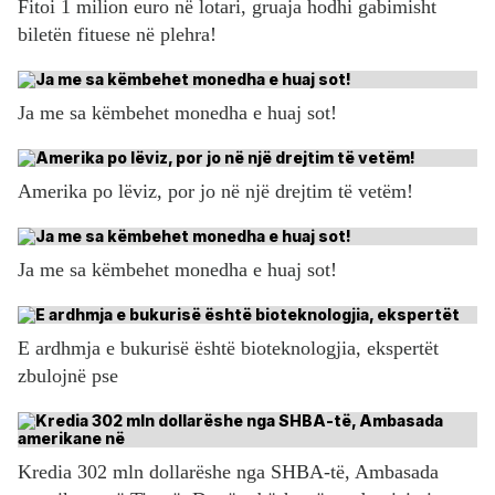
Fitoi 1 milion euro në lotari, gruaja hodhi gabimisht
biletën fituese në plehra!
Ja me sa këmbehet monedha e huaj sot!
Amerika po lëviz, por jo në një drejtim të vetëm!
Ja me sa këmbehet monedha e huaj sot!
E ardhmja e bukurisë është bioteknologjia, ekspertët
zbulojnë pse
Kredia 302 mln dollarëshe nga SHBA-të, Ambasada