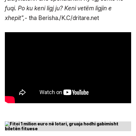
fuqi. Po ku keni ligj ju? Keni vetëm ligjin e
xhepit",-
tha Berisha./K.C/dritare.net