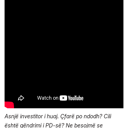
Asnjë investitor i huaj. Çfarë po ndodh? Cili
është qëndrimi i PD-së? Ne besojmë se