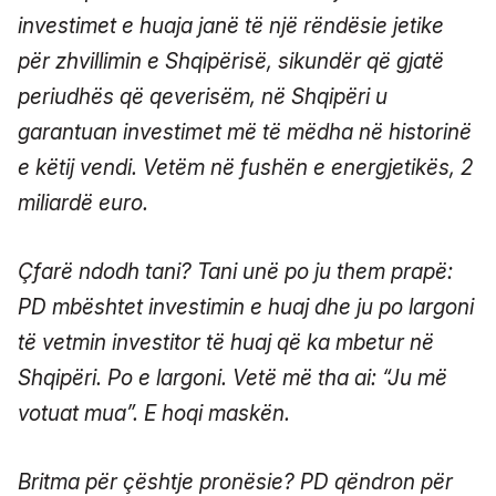
investimet e huaja janë të një rëndësie jetike
për zhvillimin e Shqipërisë, sikundër që gjatë
periudhës që qeverisëm, në Shqipëri u
garantuan investimet më të mëdha në historinë
e këtij vendi. Vetëm në fushën e energjetikës, 2
miliardë euro.
Çfarë ndodh tani? Tani unë po ju them prapë:
PD mbështet investimin e huaj dhe ju po largoni
të vetmin investitor të huaj që ka mbetur në
Shqipëri. Po e largoni. Vetë më tha ai: “Ju më
votuat mua”. E hoqi maskën.
Britma për çështje pronësie? PD qëndron për