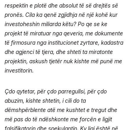
respektin e plotë dhe absolut të së drejtës së
pronës. Cila ka qenë zgjidhja në një kohë kur
investoheshin miliarda këtu? Po qe se ke
projekt të miratuar nga qeveria, me dokumente
të firmosura nga institucionet zyrtare, kadastra
dhe agjenci të tjera, dhe shteti ta miratonte
projektin, askush tjetër nuk kishte më punë me
investitorin.
Çdo qytetar, për çdo parregullsi, për çdo
abuzim, kishte shtetin, i cili do ta
dëmshpërblente atë me kushtet e tregut dhe
më pas do të ndëshkonte me forcën e ligjit
falsifikatorin dhe spekulantin. Ky ligj është në