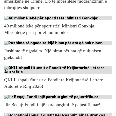
amerikane në Tiranë: Do të mbështesë modernizimin e
mbrojtjes shqiptare
40 milionë lekë për sportistët! Ministri Gonxhja:
Mbështetje për sportet joolimpike
Pushime të ngadalta. Një himn për ata që nuk nisen
gjëkundi!
QKLL shpall fituesit e Fondit të Krijimtarisë Letrare
Autorët e Rinj 2026!
Ilir Beqaj: Fundi i një paraburgimi të pajustifikuar!