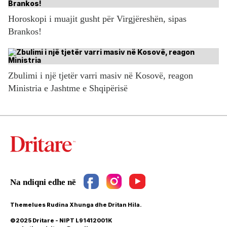
Horoskopi i muajit gusht për Virgjëreshën, sipas
Brankos!
Zbulimi i një tjetër varri masiv në Kosovë, reagon
Ministria e Jashtme e Shqipërisë
Themelues Rudina Xhunga dhe Dritan Hila.
©2025 Dritare - NIPT L91412001K