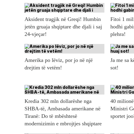
Aksident tragjik në Greqi! Humbin
Fitoi 1 mil
jetën gruaja shqiptare dhe djali i saj
hodhi gabi
24-vjeçar!
plehra!
Amerika po lëviz, por jo në një
Ja me sa 
drejtim të vetëm!
sot!
Kredia 302 mln dollarëshe nga
40 milionë 
SHBA-të, Ambasada amerikane në
Ministri G
Tiranë: Do të mbështesë
sportet jo
modernizimin e mbrojtjes shqiptare