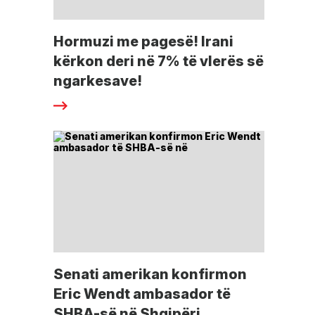
Hormuzi me pagesë! Irani
kërkon deri në 7% të vlerës së
ngarkesave!
Senati amerikan konfirmon
Eric Wendt ambasador të
SHBA-së në Shqipëri