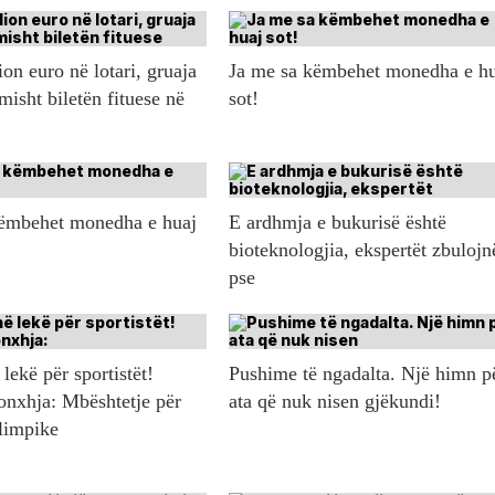
ion euro në lotari, gruaja
Ja me sa këmbehet monedha e h
misht biletën fituese në
sot!
këmbehet monedha e huaj
E ardhmja e bukurisë është
bioteknologjia, ekspertët zbulojn
pse
lekë për sportistët!
Pushime të ngadalta. Një himn p
onxhja: Mbështetje për
ata që nuk nisen gjëkundi!
olimpike