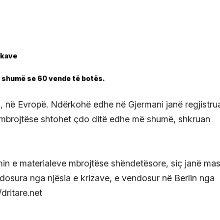
 shumë se 60 vende të botës.
si, në Evropë. Ndërkohë edhe në Gjermani janë regjistru
mbrojtëse shtohet çdo ditë edhe më shumë, shkruan
in e materialeve mbrojtëse shëndetësore, siç janë ma
dosura nga njësia e krizave, e vendosur në Berlin nga
dritare.net