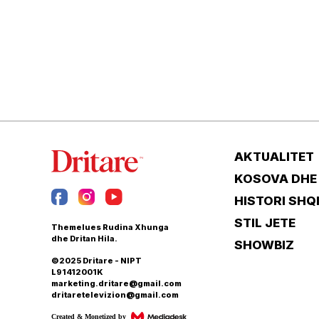
AKTUALITET
KOSOVA DHE
HISTORI SHQ
STIL JETE
Themelues Rudina Xhunga
dhe Dritan Hila.
SHOWBIZ
©2025 Dritare - NIPT
L91412001K
marketing.dritare@gmail.com
dritaretelevizion@gmail.com
Created & Monetized by