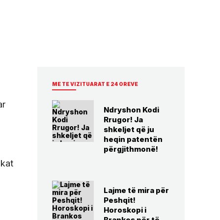
ME TE VIZITUARAT E 24 OREVE
ar
Ndryshon Kodi
Rrugor! Ja
shkeljet që ju
heqin patentën
përgjithmonë!
skat
Lajme të mira për
Peshqit!
Horoskopi i
Brankos për të