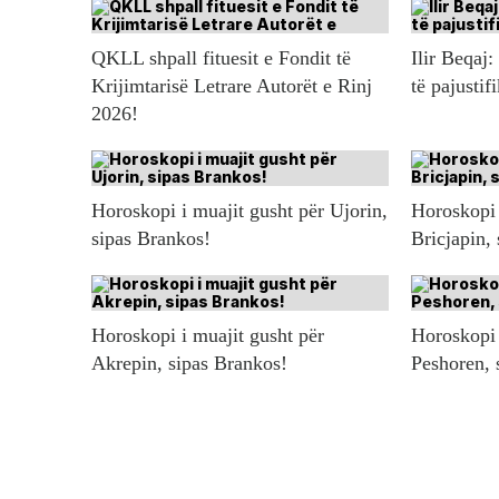
QKLL shpall fituesit e Fondit të
Ilir Beqaj:
Krijimtarisë Letrare Autorët e Rinj
të pajustif
2026!
Horoskopi i muajit gusht për Ujorin,
Horoskopi 
sipas Brankos!
Bricjapin,
Horoskopi i muajit gusht për
Horoskopi 
Akrepin, sipas Brankos!
Peshoren, 