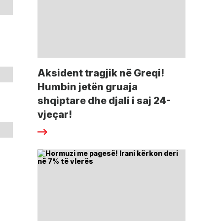
Aksident tragjik në Greqi!
Humbin jetën gruaja
shqiptare dhe djali i saj 24-
vjeçar!