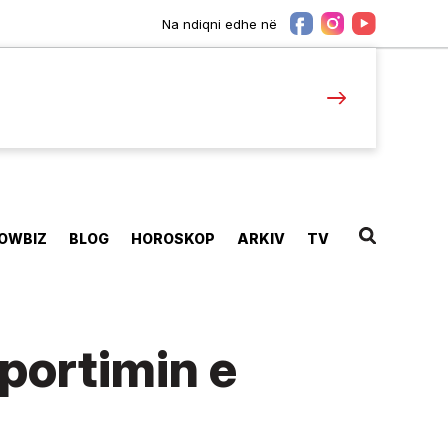
Na ndiqni edhe në
OWBIZ
BLOG
HOROSKOP
ARKIV
TV
portimin e