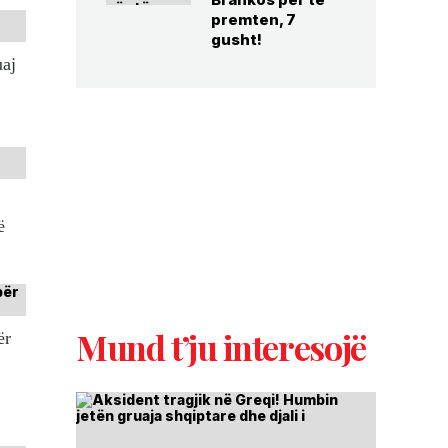
premten, 7
gusht!
uaj
ë
Mund t’ju interesojë
ër