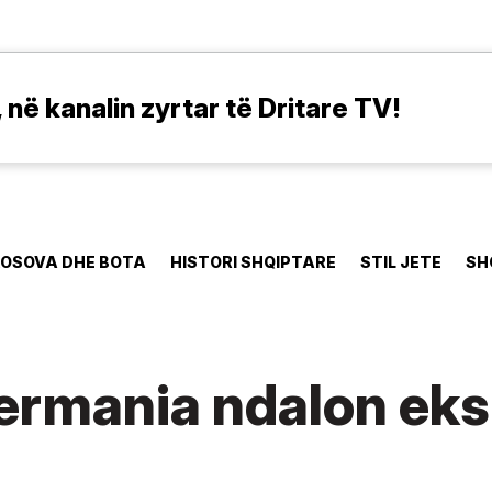
në kanalin zyrtar të Dritare TV!
OSOVA DHE BOTA
HISTORI SHQIPTARE
STIL JETE
SH
ermania ndalon eks