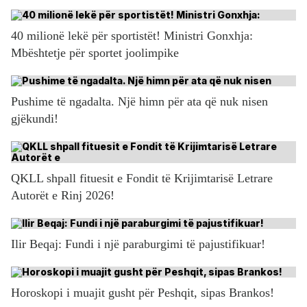
40 milionë lekë për sportistët! Ministri Gonxhja:
Mbështetje për sportet joolimpike
Pushime të ngadalta. Një himn për ata që nuk nisen
gjëkundi!
QKLL shpall fituesit e Fondit të Krijimtarisë Letrare
Autorët e Rinj 2026!
Ilir Beqaj: Fundi i një paraburgimi të pajustifikuar!
Horoskopi i muajit gusht për Peshqit, sipas Brankos!