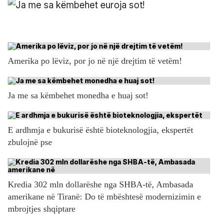
Amerika po lëviz, por jo në një drejtim të vetëm!
Ja me sa këmbehet monedha e huaj sot!
E ardhmja e bukurisë është bioteknologjia, ekspertët
zbulojnë pse
Kredia 302 mln dollarëshe nga SHBA-të, Ambasada
amerikane në Tiranë: Do të mbështesë modernizimin e
mbrojtjes shqiptare