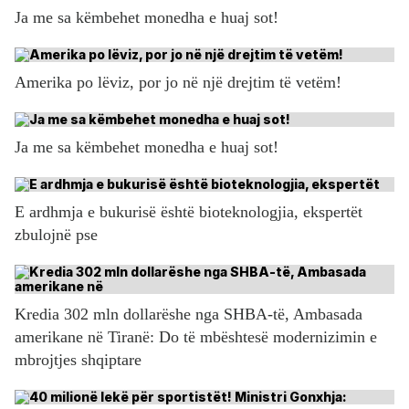
Ja me sa këmbehet monedha e huaj sot!
Amerika po lëviz, por jo në një drejtim të vetëm!
Ja me sa këmbehet monedha e huaj sot!
E ardhmja e bukurisë është bioteknologjia, ekspertët
zbulojnë pse
Kredia 302 mln dollarëshe nga SHBA-të, Ambasada
amerikane në Tiranë: Do të mbështesë modernizimin e
mbrojtjes shqiptare