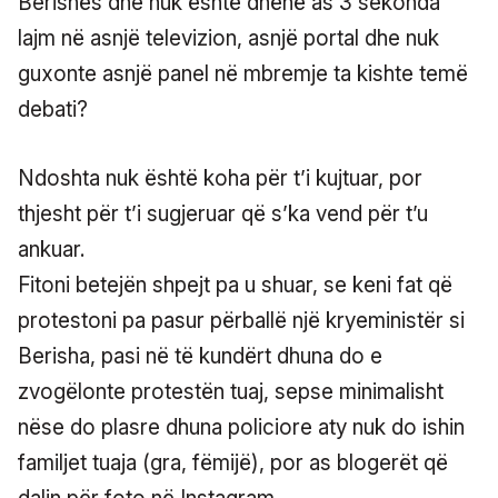
Berishës dhe nuk është dhënë as 3 sekonda
lajm në asnjë televizion, asnjë portal dhe nuk
guxonte asnjë panel në mbremje ta kishte temë
debati?
Ndoshta nuk është koha për t’i kujtuar, por
thjesht për t’i sugjeruar që s’ka vend për t’u
ankuar.
Fitoni betejën shpejt pa u shuar, se keni fat që
protestoni pa pasur përballë një kryeministër si
Berisha, pasi në të kundërt dhuna do e
zvogëlonte protestën tuaj, sepse minimalisht
nëse do plasre dhuna policiore aty nuk do ishin
familjet tuaja (gra, fëmijë), por as blogerët që