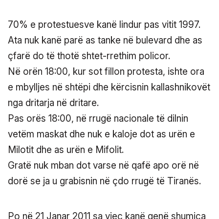
70% e protestuesve kanë lindur pas vitit 1997.
Ata nuk kanë parë as tanke në bulevard dhe as
çfarë do të thotë shtet-rrethim policor.
Në orën 18:00, kur sot fillon protesta, ishte ora
e mbylljes në shtëpi dhe kërcisnin kallashnikovët
nga dritarja në dritare.
Pas orës 18:00, në rrugë nacionale të dilnin
vetëm maskat dhe nuk e kaloje dot as urën e
Milotit dhe as urën e Mifolit.
Gratë nuk mban dot varse në qafë apo orë në
dorë se ja u grabisnin në çdo rrugë të Tiranës.
Po në 21 Janar 2011 sa vjeç kanë qenë shumica