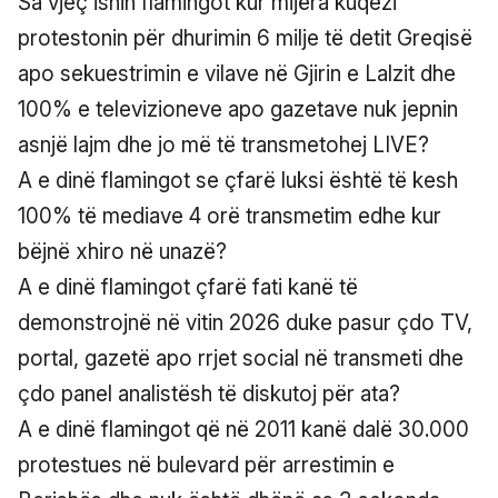
Sa vjeç ishin flamingot kur mijëra kuqezi
protestonin për dhurimin 6 milje të detit Greqisë
apo sekuestrimin e vilave në Gjirin e Lalzit dhe
100% e televizioneve apo gazetave nuk jepnin
asnjë lajm dhe jo më të transmetohej LIVE?
A e dinë flamingot se çfarë luksi është të kesh
100% të mediave 4 orë transmetim edhe kur
bëjnë xhiro në unazë?
A e dinë flamingot çfarë fati kanë të
demonstrojnë në vitin 2026 duke pasur çdo TV,
portal, gazetë apo rrjet social në transmeti dhe
çdo panel analistësh të diskutoj për ata?
A e dinë flamingot që në 2011 kanë dalë 30.000
protestues në bulevard për arrestimin e