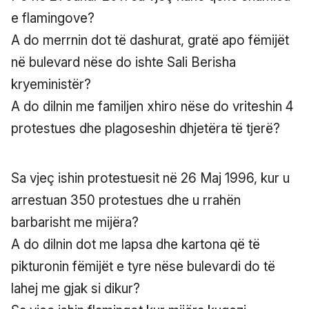
e flamingove?
A do merrnin dot të dashurat, gratë apo fëmijët
në bulevard nëse do ishte Sali Berisha
kryeministër?
A do dilnin me familjen xhiro nëse do vriteshin 4
protestues dhe plagoseshin dhjetëra të tjerë?
Sa vjeç ishin protestuesit në 26 Maj 1996, kur u
arrestuan 350 protestues dhe u rrahën
barbarisht me mijëra?
A do dilnin dot me lapsa dhe kartona që të
pikturonin fëmijët e tyre nëse bulevardi do të
lahej me gjak si dikur?