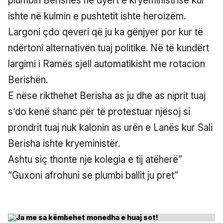
plumbin Berishës në dyert e kryeministrisë kur
ishte në kulmin e pushtetit ishte heroizëm.
Largoni çdo qeveri që ju ka gënjyer por kur të
ndërtoni alternativën tuaj politike. Në të kundërt
largimi i Ramës sjell automatikisht me rotacion
Berishën.
E nëse rikthehet Berisha as ju dhe as niprit tuaj
s’do kenë shanc për të protestuar njësoj si
prondrit tuaj nuk kalonin as urën e Lanës kur Sali
Berisha ishte kryeministër.
Ashtu siç thonte nje kolegia e tij atëherë”
“Guxoni afrohuni se plumbi ballit ju pret”