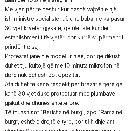
dalin për foto në Instagram.
Më vjen për të qeshur kur pashë vajzën e një
ish-ministre socialiste, që dhe babain e ka pasur
30 vjet kryetar gjykate, që ulëriste kundër
establishmentit të vjetër, por kurrë s’i përmendi
prindërit e saj.
Protestat janë një model i rinisë, por që dikush
duhet t’ju kujtojë që me 10 minuta mikrofon në
dorë nuk bëhesh dot opozitar.
Ata duhet të kenë respekt për brezat e tjerë që
kanë 30 vjet duke protestuar mes plumbave,
gjakut dhe dhunës shtetërore.
Të thuash sot “Berisha në burg”, apo “Rama në
burg”, është e drejtë e tyre, por t’i hidhje anti-