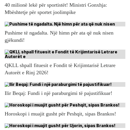
40 milionë lekë për sportistët! Ministri Gonxhja:
Mbështetje për sportet joolimpike
Pushime të ngadalta. Një himn për ata që nuk nisen
gjëkundi!
QKLL shpall fituesit e Fondit të Krijimtarisë Letrare
Autorët e Rinj 2026!
Ilir Beqaj: Fundi i një paraburgimi të pajustifikuar!
Horoskopi i muajit gusht për Peshqit, sipas Brankos!